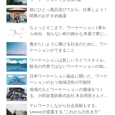
朝にひとっ風呂浴びてから、仕事しよう！
関東のおすすめ銭湯
ちょっとそこまで、ワーケーション | 家か
ら40分、知らない町の静かな本屋で夢に近
づく4時間の旅
働きたいように働ける社会のために、ワー
ケーションができること
ワーケーションは新しいライフスタイル。
観光の代替ではないワーケーションの知ら
れざる魅力
日本ワーケーション協会に聞いた、ワーケ
ーションのもつ地域活性の可能性
地域の人とワーケーションの価値をつく
る。小田急電鉄株式会社 木谷周吾さんイン
タビュー
テレワークしながら社会貢献もする。
Lenovoが提案する ”これからの生き方"