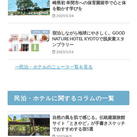
崎県初 串間市への保育園留学で心と体
を動かす学びを
2025/1/24
ホテル・民泊
宿泊しながら地球にやさしく。GOOD
NATURE HOTEL KYOTOで脱炭素スタ
ンプラリー
2025/1/16
⇒民泊・ホテルのニュース一覧を見る
民泊・ホテルに関するコラムの一覧
「ホテル・民泊」コラム
自然の風を肌で感じる。伝統建築旅館
サイト「ときやど」が手書きスケッチ
でおすすめする宿5選
2023/4/3