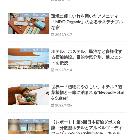
「ホテル・民泊」コラム
環境に優しい竹を用いたアメニティ
「MiYO Organic」のあるサステナブル
な宿
2022/6/17
「ホテル・民泊」コラム
ホテル、ホステル、民泊など多様化す
る宿泊施設。目的や気分別、選ぶヒン
トを伝授！
2022/6/14
「ホテル・民泊」コラム
世界一「植物にやさしい」ホテル？観
葉植物と一緒に泊まれる“Elwood Hotel
& Suites”
2022/4/26
「ホテル・民泊」コラム
【レポート】第6回日本宿泊ダボス会
議「分散型ホテルとアルベルゴ・ディ
フーゾ」〜SDGsの観点から、あるも