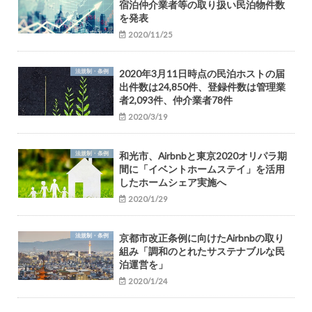
宿泊仲介業者等の取り扱い民泊物件数
を発表
2020/11/25
法規制・条例
2020年3月11日時点の民泊ホストの届
出件数は24,850件、登録件数は管理業
者2,093件、仲介業者78件
2020/3/19
法規制・条例
和光市、Airbnbと東京2020オリパラ期
間に「イベントホームステイ」を活用
したホームシェア実施へ
2020/1/29
法規制・条例
京都市改正条例に向けたAirbnbの取り
組み「調和のとれたサステナブルな民
泊運営を」
2020/1/24