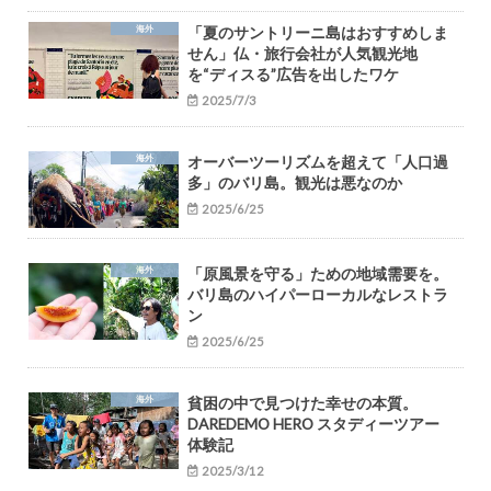
海外
「夏のサントリーニ島はおすすめしま
せん」仏・旅行会社が人気観光地
を“ディスる”広告を出したワケ
2025/7/3
海外
オーバーツーリズムを超えて「人口過
多」のバリ島。観光は悪なのか
2025/6/25
海外
「原風景を守る」ための地域需要を。
バリ島のハイパーローカルなレストラ
ン
2025/6/25
海外
貧困の中で見つけた幸せの本質。
DAREDEMO HERO スタディーツアー
体験記
2025/3/12