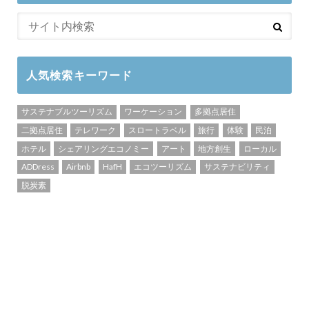
人気検索キーワード
サステナブルツーリズム
ワーケーション
多拠点居住
二拠点居住
テレワーク
スロートラベル
旅行
体験
民泊
ホテル
シェアリングエコノミー
アート
地方創生
ローカル
ADDress
Airbnb
HafH
エコツーリズム
サステナビリティ
脱炭素