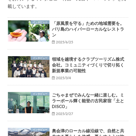
載しています。
インタビュー
「原風景を守る」ための地域需要を。
バリ島のハイパーローカルなレストラ
ン
2025/6/25
インタビュー
領域を越境するクラブツーリズム株式
会社。コミュニティづくりで切り拓く
新規事業の可能性
2025/3/4
インタビュー
ごちゃまぜでみんな一緒に楽しむ。ミ
ラーボール輝く能登の古民家宿「土と
DISCO」
2025/2/27
インタビュー
奥会津のローカル線沿線で、自然と共