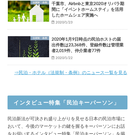
法規制・条例
千葉市、Airbnbと東京2020オリパラ期
間に「イベントホームステイ」を活用
したホームシェア実施へ
2020/1/23
法規制・条例
2020年1月9日時点の民泊ホストの届
出件数は23,368件、登録件数は管理業
者2,019件、仲介業者77件
2020/1/22
⇒民泊・ホテル（法規制・条例）のニュース一覧を見る
インタビュー特集「民泊キーパーソン」
民泊新法が可決され盛り上がりを見せる日本の民泊市場に
おいて、今後のマーケットの鍵を握るキーパーソンにお話
をお伺いするインタビュー特集「民泊キーパーソン」を掲