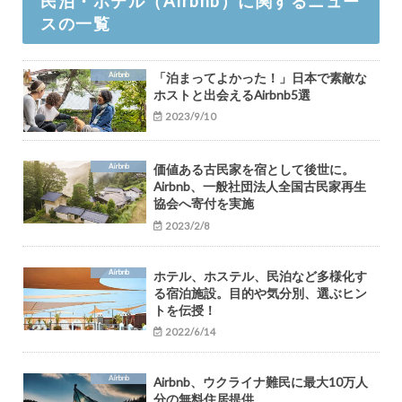
民泊・ホテル（Airbnb）に関するニュー
スの一覧
Airbnb
「泊まってよかった！」日本で素敵な
ホストと出会えるAirbnb5選
2023/9/10
Airbnb
価値ある古民家を宿として後世に。
Airbnb、一般社団法人全国古民家再生
協会へ寄付を実施
2023/2/8
Airbnb
ホテル、ホステル、民泊など多様化す
る宿泊施設。目的や気分別、選ぶヒン
トを伝授！
2022/6/14
Airbnb
Airbnb、ウクライナ難民に最大10万人
分の無料住居提供