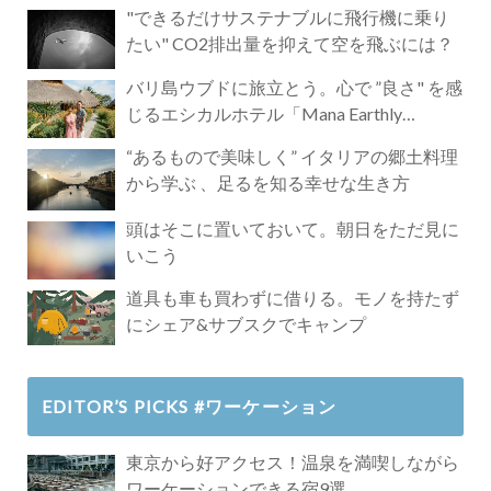
"できるだけサステナブルに飛行機に乗り
たい" CO2排出量を抑えて空を飛ぶには？
バリ島ウブドに旅立とう。心で ”良さ" を感
じるエシカルホテル「Mana Earthly
Paradise」
“あるもので美味しく” イタリアの郷土料理
から学ぶ 、足るを知る幸せな生き方
頭はそこに置いておいて。朝日をただ見に
いこう
道具も車も買わずに借りる。モノを持たず
にシェア&サブスクでキャンプ
EDITOR’S PICKS #ワーケーション
東京から好アクセス！温泉を満喫しながら
ワーケーションできる宿9選