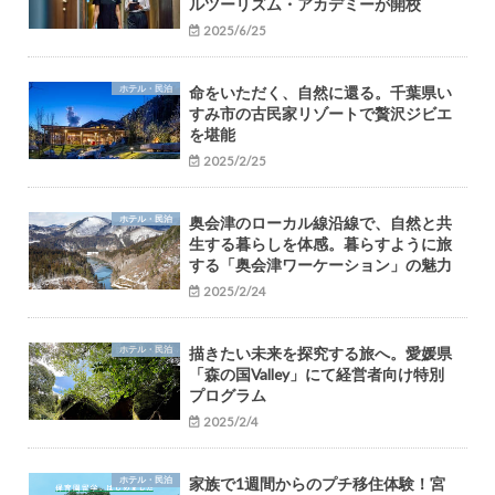
ルツーリズム・アカデミーが開校
2025/6/25
ホテル・民泊
命をいただく、自然に還る。千葉県い
すみ市の古民家リゾートで贅沢ジビエ
を堪能
2025/2/25
ホテル・民泊
奥会津のローカル線沿線で、自然と共
生する暮らしを体感。暮らすように旅
する「奥会津ワーケーション」の魅力
2025/2/24
ホテル・民泊
描きたい未来を探究する旅へ。愛媛県
「森の国Valley」にて経営者向け特別
プログラム
2025/2/4
ホテル・民泊
家族で1週間からのプチ移住体験！宮