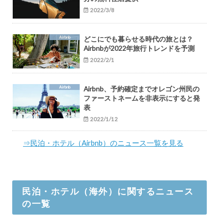
2022/3/8
Airbnb
どこにでも暮らせる時代の旅とは？
Airbnbが2022年旅行トレンドを予測
2022/2/1
Airbnb
Airbnb、予約確定までオレゴン州民の
ファーストネームを非表示にすると発
表
2022/1/12
⇒民泊・ホテル（Airbnb）のニュース一覧を見る
民泊・ホテル（海外）に関するニュース
の一覧