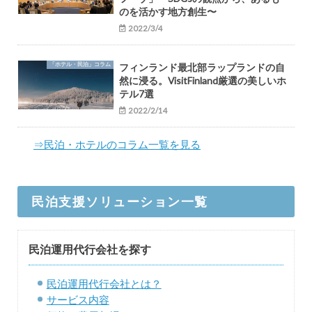
のを活かす地方創生〜
2022/3/4
「ホテル・民泊」コラム
フィンランド最北部ラップランドの自
然に浸る。VisitFinland厳選の美しいホ
テル7選
2022/2/14
⇒民泊・ホテルのコラム一覧を見る
民泊支援ソリューション一覧
民泊運用代行会社を探す
民泊運用代行会社とは？
サービス内容