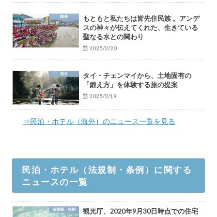
海外
もともと私たちは皆先住民族 。アンデ
スの神々が伝えてくれた、生きている
聖なる水との関わり
2025/2/20
海外
タイ・チェンマイから、土地固有の
「鍛え方」を体験する旅の提案
2025/2/19
⇒民泊・ホテル（海外）のニュース一覧を見る
民泊・ホテル（法規制・条例）に関する
ニュースの一覧
法規制・条例
観光庁、2020年9月30日時点での住宅