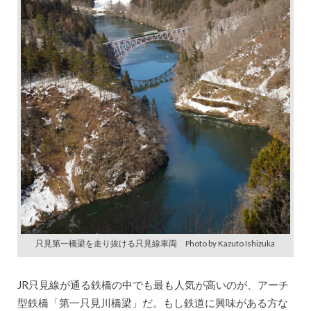
只見第一橋梁を走り抜ける只見線車両 Photo by Kazuto Ishizuka
JR只見線が通る鉄橋の中でも最も人気が高いのが、アーチ
型鉄橋「第一只見川橋梁」だ。もし鉄道に興味がある方な