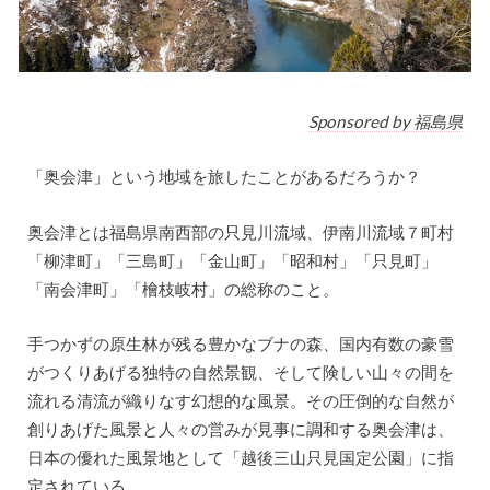
Sponsored by 福島県
「奥会津」という地域を旅したことがあるだろうか？
奥会津とは福島県南西部の只見川流域、伊南川流域７町村
「柳津町」「三島町」「金山町」「昭和村」「只見町」
「南会津町」「檜枝岐村」の総称のこと。
手つかずの原生林が残る豊かなブナの森、国内有数の豪雪
がつくりあげる独特の自然景観、そして険しい山々の間を
流れる清流が織りなす幻想的な風景。その圧倒的な自然が
創りあげた風景と人々の営みが見事に調和する奥会津は、
日本の優れた風景地として「越後三山只見国定公園」に指
定されている。