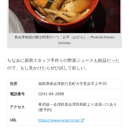
奥会津地域の郷土料理の一つ「お平（おひら）」Photo by Kazuto
Ishizuka
ちなみに厨房スタッフ手作りの野菜ジュースも絶品だった
ので、もし見かけたらぜひ試して欲しい。
住所
福島県南会津郡只見町大字長浜字上平50
電話番号
0241-84-2888
東武線～会津鉄道会津田島駅より送迎バスあり
アクセス
(要予約)
URL
https://www.yurari.co.jp/