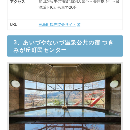
郡山から車の場合: 新潟方面へ～会津坂下IC～会
アクセス
津坂下ICから車で20分
URL
三島町観光協会サイト
3、あいづやないづ温泉公共の宿 つき
みが丘町民センター