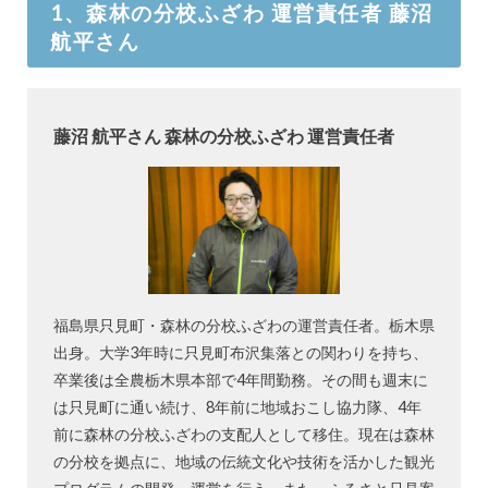
1、森林の分校ふざわ 運営責任者 藤沼
航平さん
藤沼 航平さん 森林の分校ふざわ 運営責任者
福島県只見町・森林の分校ふざわの運営責任者。栃木県
出身。大学3年時に只見町布沢集落との関わりを持ち、
卒業後は全農栃木県本部で4年間勤務。その間も週末に
は只見町に通い続け、8年前に地域おこし協力隊、4年
前に森林の分校ふざわの支配人として移住。現在は森林
の分校を拠点に、地域の伝統文化や技術を活かした観光