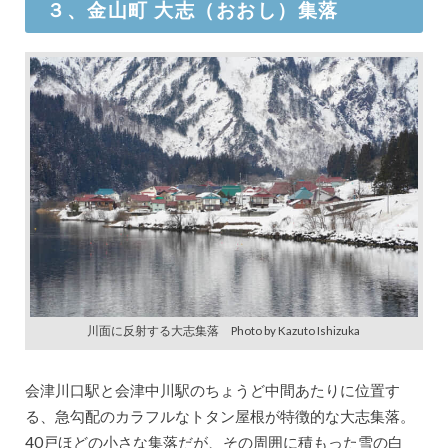
３、金山町 大志（おおし）集落
川面に反射する大志集落 Photo by Kazuto Ishizuka
会津川口駅と会津中川駅のちょうど中間あたりに位置す
る、急勾配のカラフルなトタン屋根が特徴的な大志集落。
40戸ほどの小さな集落だが、その周囲に積もった雪の白