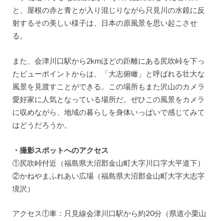
と、屋根の赤と青とが入り混じりながら只見川の水鏡に反
射するその美しい様子は、日本の原風景を思い起こさせ
る。
また、会津川口駅から2kmほどの距離にある尻吹峠を下っ
たビューポイントからは、「大志俯瞰」と呼ばれる壮大な
風景を見渡すことができる。この場所もまた沢山のカメラ
愛好家に人気となっている場所だ。ぜひこの風景をカメラ
に収めながら、地域の暮らしを身体いっぱいで感じてみて
はどうだろうか。
・撮影スポットへのアクセス
①尻吹峠付近（福島県大沼郡金山町大字川口字大平道下）
②かねやまふれあい広場（福島県大沼郡金山町大字大志字
境沢）
アクセス①車：只見線会津川口駅から約20分（県道小栗山