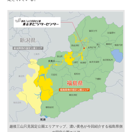
越後三山只見国定公園エリアマップ、濃い黄色が今回紹介する福島県側