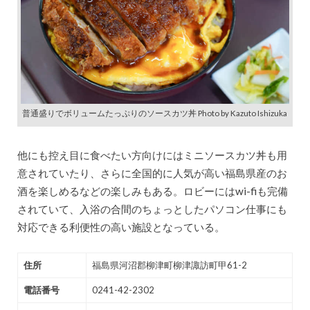
普通盛りでボリュームたっぷりのソースカツ丼 Photo by Kazuto Ishizuka
他にも控え目に食べたい方向けにはミニソースカツ丼も用
意されていたり、さらに全国的に人気が高い福島県産のお
酒を楽しめるなどの楽しみもある。ロビーにはwi-fiも完備
されていて、入浴の合間のちょっとしたパソコン仕事にも
対応できる利便性の高い施設となっている。
住所
福島県河沼郡柳津町柳津諏訪町甲61-2
電話番号
0241-42-2302