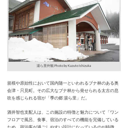
湯ら里外観 Photo by Kazuto Ishizuka
規模や原始性において国内随一といわれるブナ林のある奥
会津・只見町。その広大なブナ林から発せられる太古の息
吹を感じられる宿が「季の郷 湯ら里」だ。
酒井智也支配人は、この施設の特徴と魅力について「ワン
フロアで風呂、食事、宿泊のすべての機能を完備している
ため、宿泊客が過ごしやすい設計になっているのが特徴。