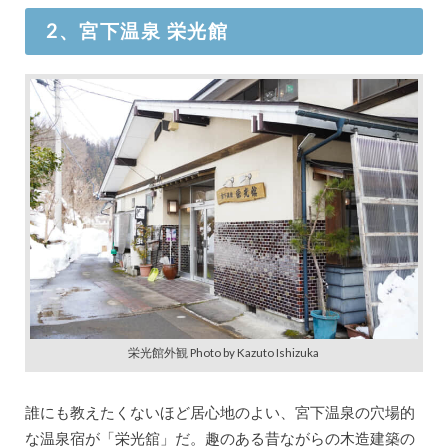
2、宮下温泉 栄光館
栄光館外観 Photo by Kazuto Ishizuka
誰にも教えたくないほど居心地のよい、宮下温泉の穴場的
な温泉宿が「栄光舘」だ。趣のある昔ながらの木造建築の