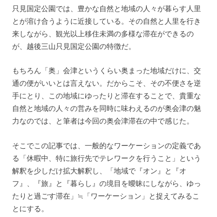
只見国定公園では、豊かな自然と地域の人々が暮らす人里
とが溶け合うように近接している。その自然と人里を行き
来しながら、観光以上移住未満の多様な滞在ができるの
が、越後三山只見国定公園の特徴だ。
もちろん「奥」会津というくらい奥まった地域だけに、交
通の便がいいとは言えない。だからこそ、その不便さを逆
手にとり、この地域にゆったりと滞在することで、貴重な
自然と地域の人々の営みを同時に味わえるのが奥会津の魅
力なのでは、と筆者は今回の奥会津滞在の中で感じた。
そこでこの記事では、一般的なワーケーションの定義であ
る「休暇中、特に旅行先でテレワークを行うこと」という
解釈を少しだけ拡大解釈し、「地域で『オン』と『オ
フ』、『旅』と『暮らし』の境目を曖昧にしながら、ゆっ
たりと過ごす滞在」≒「ワーケーション」と捉えてみるこ
とにする。