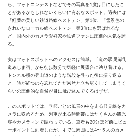
ら、フォトコンテストなどでその写真を1度は目にしたこ
とがあるかもしれないくらいに有名なスポット。過去には
「紅葉の美しい鉄道路線ベストテン」第1位、「雪景色の
きれいなローカル線ベストテン」第3位にも選ばれるな
ど、国内外のカメラ愛好家や鉄道ファンに圧倒的人気を誇
る。
実はフォトスポットへのアクセスは簡単。「道の駅 尾瀬街
道みしま宿」から徒歩数分で気軽に展望台に辿り着ける。
トンネル横の登山道のような階段を登った後に振り返る
と、時が経つのを忘れてただ呆然と立ち尽くしてしまうく
らいの圧倒的な自然が目に飛び込んでくるはずだ。
このスポットでは、季節ごとの風景の中を走る只見線をカ
メラに収めるため、列車が来る時間帯にはたくさんの観光
客やカメラマンで賑わっている。筆者も20分ほど前にビュ
ーポイントに到着したが、すでに周囲には4〜５人のカメ