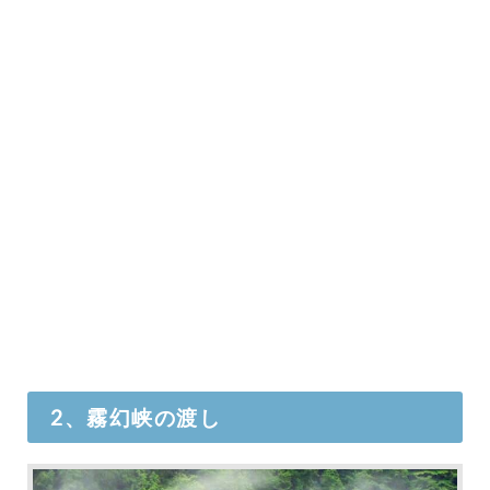
2、霧幻峡の渡し