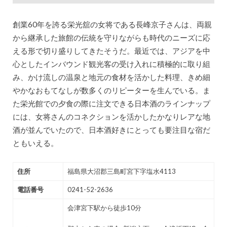
創業60年を誇る栄光舘の女将である長峰京子さんは、両親
から継承した旅館の伝統を守りながらも時代のニーズに応
える形で切り盛りしてきたそうだ。最近では、アジアを中
心としたインバウンド観光客の受け入れに積極的に取り組
み、かけ流しの温泉と地元の食材を活かした料理、きめ細
やかなおもてなしが数多くのリピーターを生んでいる。ま
た栄光館での夕食の際に注文できる日本酒のラインナップ
には、女将さんのコネクションを活かしたかなりレアな地
酒が並んでいたので、日本酒好きにとっても要注目な宿だ
ともいえる。
住所
福島県大沼郡三島町宮下字塩水4113
電話番号
0241-52-2636
会津宮下駅から徒歩10分