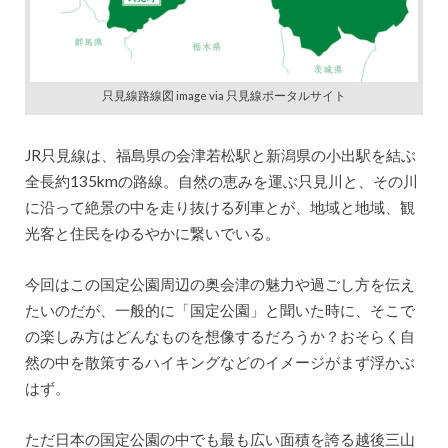
只見線路線図 image via 只見線ポータルサイト
JR只見線は、福島県の会津若松駅と新潟県の小出駅を結ぶ
全長約135kmの路線。自然の恵みを運ぶ只見川と、その川
に沿って絶景の中を走り抜ける列車とが、地域と地域、観
光客と住民をゆるやかに繋いでいる。
今回はこの国定公園周辺の奥会津の魅力や過ごし方を伝え
たいのだが、一般的に「国定公園」と聞いた時に、そこで
の楽しみ方はどんなものを想像するだろうか？おそらく自
然の中を散策するハイキングなどのイメージがまず浮かぶ
はず。
ただ日本の国定公園の中でも最も広い面積を誇る越後三山