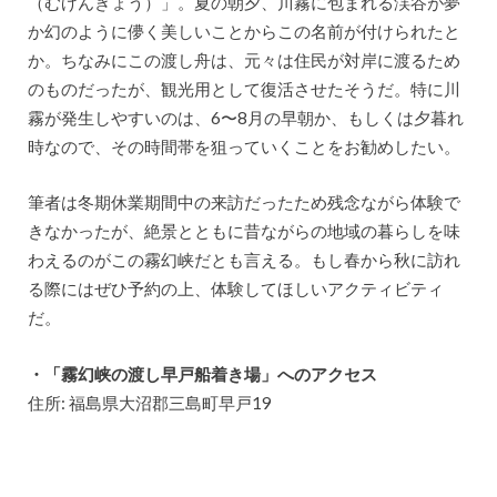
（むげんきょう）」。夏の朝夕、川霧に包まれる渓谷が夢
か幻のように儚く美しいことからこの名前が付けられたと
か。ちなみにこの渡し舟は、元々は住民が対岸に渡るため
のものだったが、観光用として復活させたそうだ。特に川
霧が発生しやすいのは、6〜8月の早朝か、もしくは夕暮れ
時なので、その時間帯を狙っていくことをお勧めしたい。
筆者は冬期休業期間中の来訪だったため残念ながら体験で
きなかったが、絶景とともに昔ながらの地域の暮らしを味
わえるのがこの霧幻峡だとも言える。もし春から秋に訪れ
る際にはぜひ予約の上、体験してほしいアクティビティ
だ。
・「霧幻峡の渡し早戸船着き場」へのアクセス
住所: 福島県大沼郡三島町早戸19