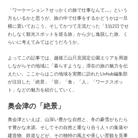
「ワーケーション？せっかくの旅で仕事なんて….」という
方もいるかと思うが、旅の中で仕事をするかどうかは一旦
横に置いておこう。そしてかつて主流だった「1泊2日でせ
わしなく観光スポットを巡る旅」から少し逸脱した旅、く
らいに考えてみてはどうだろうか。
よってこの記事では、越後三山只見国定公園エリアを周遊
しながらその地域に「暮らすような」滞在の旅の魅力を伝
えたい。ここからはこの地域を実際に訪れたLivhub編集部
が注目した「絶景」「宿」「食」「人」「ワークスポッ
ト」などの魅力を紹介していく。
奥会津の「絶景」
奥会津といえば、山深い豊かな自然と、冬の豪雪がもたら
す豊かな水源。そしてその自然と重なり合う人々の集落や
建造物、鉄道などが、その独特の風土や美しい景観を見事