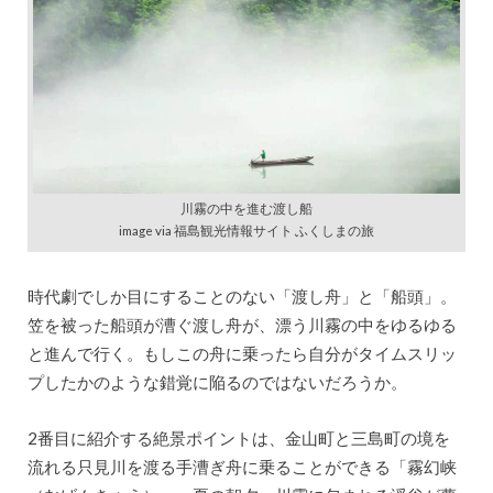
川霧の中を進む渡し船
image via 福島観光情報サイト ふくしまの旅
時代劇でしか目にすることのない「渡し舟」と「船頭」。
笠を被った船頭が漕ぐ渡し舟が、漂う川霧の中をゆるゆる
と進んで行く。もしこの舟に乗ったら自分がタイムスリッ
プしたかのような錯覚に陥るのではないだろうか。
2番目に紹介する絶景ポイントは、金山町と三島町の境を
流れる只見川を渡る手漕ぎ舟に乗ることができる「霧幻峡