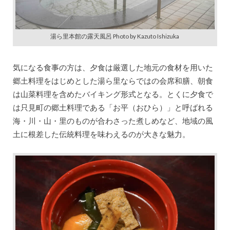
湯ら里本館の露天風呂 Photo by Kazuto Ishizuka
気になる食事の方は、夕食は厳選した地元の食材を用いた
郷土料理をはじめとした湯ら里ならではの会席和膳、朝食
は山菜料理を含めたバイキング形式となる。とくに夕食で
は只見町の郷土料理である「お平（おひら）」と呼ばれる
海・川・山・里のものが合わさった煮しめなど、地域の風
土に根差した伝統料理を味わえるのが大きな魅力。