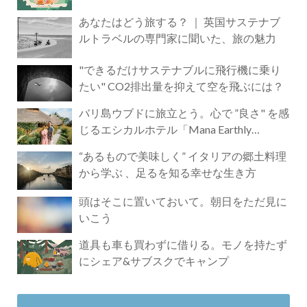
あなたはどう旅する？ ｜ 英国サステナブ
ルトラベルの専門家に聞いた、旅の魅力
"できるだけサステナブルに飛行機に乗り
たい" CO2排出量を抑えて空を飛ぶには？
バリ島ウブドに旅立とう。心で ”良さ" を感
じるエシカルホテル「Mana Earthly
Paradise」
“あるもので美味しく” イタリアの郷土料理
から学ぶ 、足るを知る幸せな生き方
頭はそこに置いておいて。朝日をただ見に
いこう
道具も車も買わずに借りる。モノを持たず
にシェア&サブスクでキャンプ