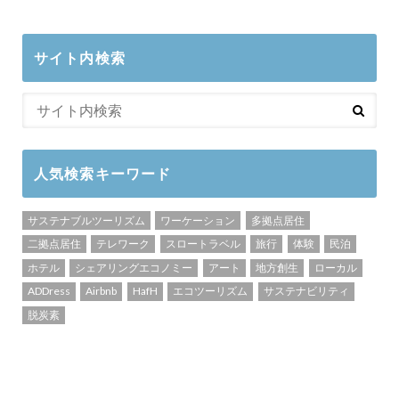
サイト内検索
人気検索キーワード
サステナブルツーリズム
ワーケーション
多拠点居住
二拠点居住
テレワーク
スロートラベル
旅行
体験
民泊
ホテル
シェアリングエコノミー
アート
地方創生
ローカル
ADDress
Airbnb
HafH
エコツーリズム
サステナビリティ
脱炭素