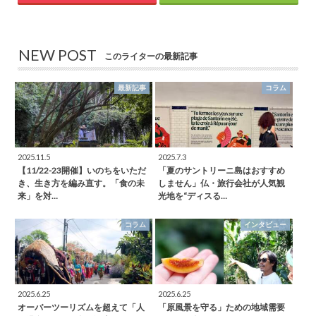
NEW POST
このライターの最新記事
最新記事
コラム
2025.11.5
2025.7.3
【11/22-23開催】いのちをいただ
「夏のサントリーニ島はおすすめ
き、生き方を編み直す。「食の未
しません」仏・旅行会社が人気観
来」を対…
光地を“ディスる…
コラム
インタビュー
2025.6.25
2025.6.25
オーバーツーリズムを超えて「人
「原風景を守る」ための地域需要