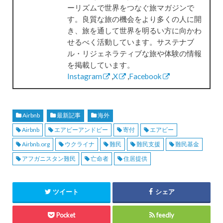
ーリズムで世界をつなぐ旅マガジンで
す。良質な旅の機会をより多くの人に開
き、旅を通して世界を明るい方に向かわ
せるべく活動しています。サステナブ
ル・リジェネラティブな旅や体験の情報
を掲載しています。
Instagram
,
X
,
Facebook
Airbnb
最新記事
海外
Airbnb
エアビーアンドビー
寄付
エアビー
Airbnb.org
ウクライナ
難民
難民支援
難民基金
アフガニスタン難民
亡命者
住居提供
ツイート
シェア
Pocket
feedly