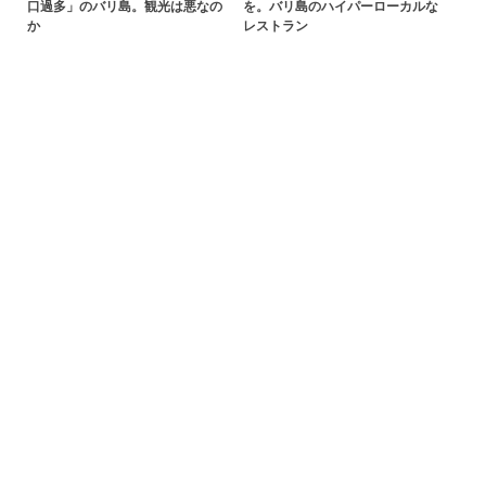
口過多」のバリ島。観光は悪なの
を。バリ島のハイパーローカルな
か
レストラン