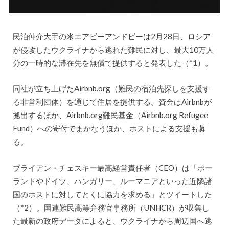
民泊仲介大手の米エアビーアンドビーは2月28日、ロシア
が侵攻したウクライナから逃れた難民に対し、最大10万人
分の一時的な滞在先を無償で提供すると発表した（*1）。
同社が立ち上げたAirbnb.org（難民の宿泊先探しを支援す
る非営利団体）を通じて住居を提供する。資金はAirbnbが
拠出するほか、Airbnb.org難民基金（Airbnb.org Refugee
Fund）への寄付でまかなうほか、ホストによる支援も募
る。
ブライアン・チェスキー最高経営責任者（CEO）は「ポー
ランドやドイツ、ハンガリー、ルーマニアといった近隣諸
国のホストに対してとくに協力を求める」とツイートした
（*2）。国連難民高等弁務官事務所（UNHCR）が収集し
た最新の政府データによると、ウクライナから周辺国へ逃