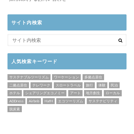
サイト内検索
人気検索キーワード
サステナブルツーリズム
ワーケーション
多拠点居住
二拠点居住
テレワーク
スロートラベル
旅行
体験
民泊
ホテル
シェアリングエコノミー
アート
地方創生
ローカル
ADDress
Airbnb
HafH
エコツーリズム
サステナビリティ
脱炭素