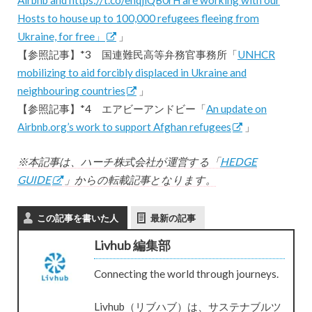
Hosts to house up to 100,000 refugees fleeing from
Ukraine, for free」
」
【参照記事】*3 国連難民高等弁務官事務所「
UNHCR
mobilizing to aid forcibly displaced in Ukraine and
neighbouring countries
」
【参照記事】*4 エアビーアンドビー「
An update on
Airbnb.org’s work to support Afghan refugees
」
※本記事は、ハーチ株式会社が運営する「
HEDGE
GUIDE
」からの転載記事となります。
この記事を書いた人
最新の記事
Livhub 編集部
Connecting the world through journeys.
Livhub（リブハブ）は、サステナブルツ