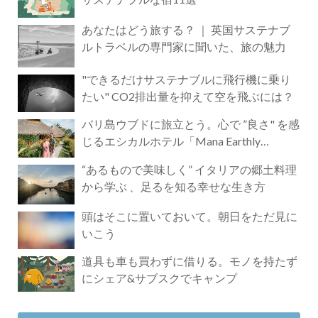
あなたはどう旅する？ ｜ 英国サステナブ
ルトラベルの専門家に聞いた、旅の魅力
"できるだけサステナブルに飛行機に乗り
たい" CO2排出量を抑えて空を飛ぶには？
バリ島ウブドに旅立とう。心で ”良さ" を感
じるエシカルホテル「Mana Earthly
Paradise」
“あるもので美味しく” イタリアの郷土料理
から学ぶ 、足るを知る幸せな生き方
頭はそこに置いておいて。朝日をただ見に
いこう
道具も車も買わずに借りる。モノを持たず
にシェア&サブスクでキャンプ