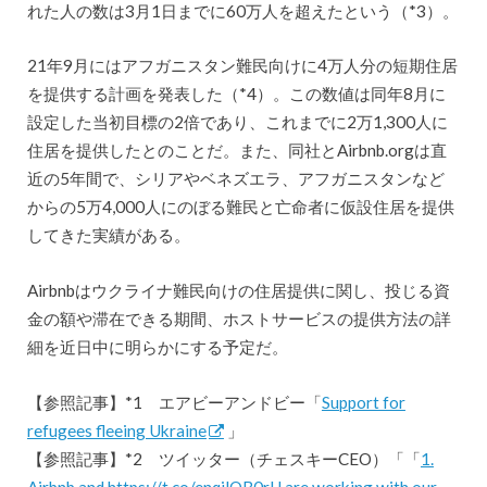
れた人の数は3月1日までに60万人を超えたという（*3）。
21年9月にはアフガニスタン難民向けに4万人分の短期住居
を提供する計画を発表した（*4）。この数値は同年8月に
設定した当初目標の2倍であり、これまでに2万1,300人に
住居を提供したとのことだ。また、同社とAirbnb.orgは直
近の5年間で、シリアやベネズエラ、アフガニスタンなど
からの5万4,000人にのぼる難民と亡命者に仮設住居を提供
してきた実績がある。
Airbnbはウクライナ難民向けの住居提供に関し、投じる資
金の額や滞在できる期間、ホストサービスの提供方法の詳
細を近日中に明らかにする予定だ。
【参照記事】*1 エアビーアンドビー「
Support for
refugees fleeing Ukraine
」
【参照記事】*2 ツイッター（チェスキーCEO）「「
1.
Airbnb and https://t.co/enqjlQB0rH are working with our