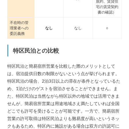
規約、賃貸住
宅の賃貸契約
書の確認）
不在時の管
理業者への
なし
なし
○
委託義務
特区民泊との比較
特区民泊と簡易宿所営業を比較した際のメリットとして
は、宿泊提供日数の制限がないという点が挙げられます。
特区民泊の場合、2泊3日以上の滞在が条件となっているた
め、1泊だけのゲストを宿泊させることができません。ま
た、特区民泊は当然ながら特区以外の地域では活用できま
せんが、簡易宿所営業は用途地域さえ満たしていれば全国
どこでも許可を受けることが可能です。一方で、簡易宿所
営業の許可取得は特区民泊よりも難易度が高いというネッ
クもあるため、特区内に施設がある場合は双方の許認可に