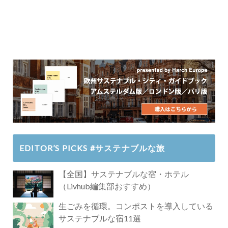
ェックインを実現する「ID-Selfie」機能のAPIの開発提
供を開始
2017/12/12
ミサワホーム、大規模リノベを施した簡
易宿所を京都・嵐山に今月オープン
2017/11/29
楽天LIFULL STAYと楽天、民泊・簡易宿所
向けにブランディングと運用代行サービス提供開始
2017/10/25
京都市、簡易宿所許可施設が半年で448件
増加
2017/8/17
フロント設置義務なし。コンビニチェッ
クインとスマートロックを活用した簡易宿所営業につ
EDITOR’S PICKS #サステナブルな旅
いて経産省が回答
2017/5/19
魔法学校のような民泊「EXPECTED
【全国】サステナブルな宿・ホテル
INN」博多にオープン
（Livhub編集部おすすめ）
2017/3/10
住宅宿泊事業法案（民泊新法案）閣議決
生ごみを循環。コンポストを導入している
定
サステナブルな宿11選