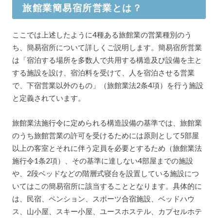
旅館業簡易宿所営業とは？
ここでは上述したように4種ある旅館業の営業種別のう
ち、簡易宿所について詳しくご説明します。簡易宿所営業
は「宿泊する場所を多数人で共用する構造及び設備を主と
する施設を設け、宿泊料を受けて、人を宿泊させる営業
で、下宿営業以外のもの」（旅館業法2条4項）を行う施設
と定義されています。
旅館業法施行令に定められる構造設備の基準では、旅館業
のうち旅館営業の許可を受けるためには原則として5部屋
以上の客室とそれに伴う定員を必要とするため（旅館業法
施行令1条2項）、その基準に達しない4部屋までの施設
や、2段ベッドなどの階層式寝台を設置している施設につ
いてはこの簡易宿所に該当することとなります。具体的に
は、民宿、ペンション、スポーツ合宿施設、ベッドハウ
ス、山小屋、スキー小屋、ユースホステル、カプセルホテ