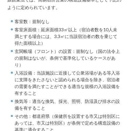
ように定められています。
客室数：規制なし
客室床面積：延床面積33㎡以上（宿泊者数を10人未
満とする場合には、3.3㎡に当該宿泊者の数を乗じて
得た面積以上）
玄関帳場（フロント）の設置：規制なし（国の法令上
の規制はないが、条例で基準化しているケースがあ
り）
入浴設備：当該施設に近接して公衆浴場がある等入浴
に支障をきたさないと認められる場合を除き、宿泊者
の需要を満たすことができる適当な規模の入浴設備を
有すること
換気等：適当な換気、採光、照明、防湿及び排水の設
備を有すること
その他：都道府県（保健所を設置する市又は特別区に
あっては、市又は特別区）が条例で定める構造設備の
基準に適合すること