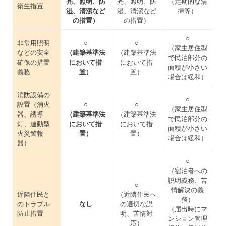
光、照明、防
光、照明、防
（定期的な清
衛生措置
湿、清潔など
湿、清潔など
掃等）
の措置）
の措置）
○
非常用照明
○
○
（家主居住型
などの安全
（建築基準法
（建築基準法
で民泊部分の
確保の措置
において措
において措
面積が小さい
義務
置）
置）
場合は緩和）
消防設備の
○
設置（消火
○
○
（家主居住型
器、誘導
（建築基準法
（建築基準法
で民泊部分の
灯、連動型
において措
において措
面積が小さい
火災警報
置）
置）
場合は緩和）
器）
○
（宿泊者への
説明義務、苦
○
情解決の義
近隣住民と
（近隣住民へ
務）
のトラブル
なし
の適切な説
（届出時にマ
防止措置
明、苦情対
ンション管理
応）