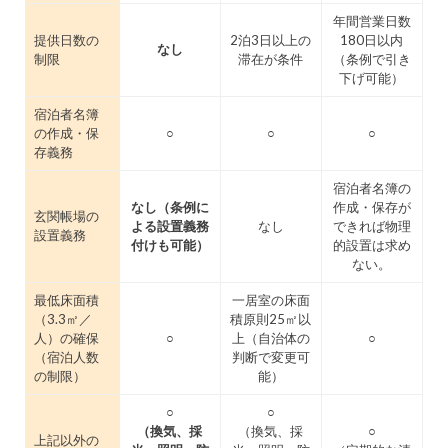
年間営業日数
提供日数の
2泊3日以上の
180日以内
なし
制限
滞在が条件
（条例で引き
下げ可能）
宿泊者名簿
の作成・保
○
○
○
存義務
宿泊者名簿の
なし（条例に
作成・保存が
玄関帳場の
よる設置義務
なし
できれば物理
設置義務
付けも可能）
的設置は求め
ない。
最低床面積
一居室の床面
（3.3㎡／
積原則25㎡以
人）の確保
○
上（自治体の
○
（宿泊人数
判断で変更可
の制限）
能）
○
○
（換気、採
（換気、採
○
上記以外の