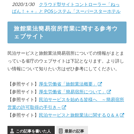
2020/1/30
クラウド型サイトコントローラー「ねっ
ぱん！＋＋」と POSシステム「スーパースターホテル
システム」が連携開始
旅館業法簡易宿所営業に関する参考ウ
2020/1/27
クラウド型サイトコントローラー「ねっ
ェブサイト
ぱん！＋＋」と 民泊向けゲストコミュニケーションサ
ービス「AirXpress」が連携開始
民泊サービスと旅館業法簡易宿所についての情報がまとま
2019/12/23
クラウド型サイトコントローラー「ねっ
っている省庁のウェブサイトは下記となります。より詳し
ぱん！＋＋」と パッケージツアーのオンライン販売サ
い情報について知りたい方はぜひ参考にしてください。
イト「e-myHOLiDAY」が連携開始
2019/12/23
楽天LIFULL STAY、ガレージハウス型宿泊
【参照サイト】
厚生労働省「旅館業法概要」
施設「Rakuten STAY MOTEL」を栃木県と千葉県に開
【参照サイト】
厚生労働省「簡易宿所について」
業
【参照サイト】
民泊サービスを始める皆様へ ～簡易宿所
2019/7/8
クリップス、サイトコントローラー「ね
営業の許可取得の手引き～
っぱん！」後継の有料サービス「ねっぱん！＋＋」を7
【参照サイト】
民泊サービスと旅館業法に関するＱ＆Ａ
月1日より提供開始
2019/4/8
楽天LIFULL STAYとハイアスの戸建型宿泊
この記事を書いた人
最新の記事