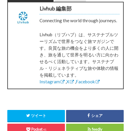
施設「Rakuten STAY HOUSE × WILL STYLE」4月中に3
Livhub 編集部
店舗開業
Connecting the world through journeys.
2019/3/4
京都府、簡易宿所と優良民泊対象に地域
連携支援事業補助金を創設、募集中
Livhub（リブハブ）は、サステナブルツ
2019/2/19
楽天LIFULL STAYとハイアス、「Rakuten
ーリズムで世界をつなぐ旅マガジンで
STAY HOUSE × WILL STYLE」の不動産オーナー向けサ
す。良質な旅の機会をより多くの人に開
イトを開設
き、旅を通して世界を明るい方に向かわ
せるべく活動しています。サステナブ
2019/2/8
楽天LIFULL STAYとハイアスの戸建型宿泊
ル・リジェネラティブな旅や体験の情報
施設「Rakuten STAY HOUSE × WILL STYLE」2月中に2
を掲載しています。
店舗開業
Instagram
,
X
,
Facebook
2019/2/1
クリップス、サイトコントローラー「ね
っぱん！」を7月より有料化。8つの新機能・サービス
を追加
2018/12/21
チャプターエイト、民泊含む宿泊施設の
ツイート
シェア
運営代行サービス「MAGOCOLO」提供開始
Pocket
feedly
41