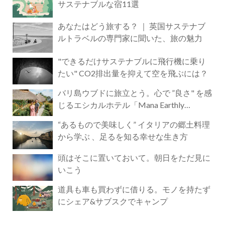
サステナブルな宿11選
あなたはどう旅する？ ｜ 英国サステナブ
ルトラベルの専門家に聞いた、旅の魅力
"できるだけサステナブルに飛行機に乗り
たい" CO2排出量を抑えて空を飛ぶには？
バリ島ウブドに旅立とう。心で ”良さ" を感
じるエシカルホテル「Mana Earthly
Paradise」
“あるもので美味しく” イタリアの郷土料理
から学ぶ 、足るを知る幸せな生き方
頭はそこに置いておいて。朝日をただ見に
いこう
道具も車も買わずに借りる。モノを持たず
にシェア&サブスクでキャンプ