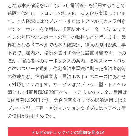
となる本人確認をICT（テレビ電話等）を活用することで
遠隔で代行し、フロントの無人化、省人化を実現していま
す。本人確認にはタブレットまたはドアベル（カメラ付き
インターホン）を使用し、多言語オペレーターがチェック
インの対応やパスポートの写しの取得などを行います。業
界初となるドアベルでの本人確認は、導入の際は配線工事
不要で、屋内外、場所を選ばず簡単に設置可能です。その
ほか、宿泊者へのキーボックスの案内、各種スマートロッ
クのパスワード通知、住宅宿泊事業法に則った宿泊者名簿
の作成など、宿泊事業者（民泊ホスト）のニーズにあわせ
て対応してくれます。サービスはタブレット型・ドアベル
型ともに1室月額3,828円から、ドアベルのレンタル費用は
1台月額1,650円です。集合住宅タイプでの民泊運用にはタ
ブレット型、戸建・区分マンションタイプにはドアベル型
の使用がおすすめです。
テレビdeチェックインの詳細を見る