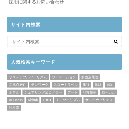
採用に関するお問い合わせ
サイト内検索
人気検索キーワード
サステナブルツーリズム
ワーケーション
多拠点居住
二拠点居住
テレワーク
スロートラベル
旅行
体験
民泊
ホテル
シェアリングエコノミー
アート
地方創生
ローカル
ADDress
Airbnb
HafH
エコツーリズム
サステナビリティ
脱炭素