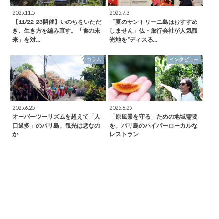
2025.11.5
2025.7.3
【11/22-23開催】いのちをいただ
「夏のサントリーニ島はおすすめ
き、生き方を編み直す。「食の未
しません」仏・旅行会社が人気観
来」を対…
光地を“ディスる…
コラム
インタビュー
2025.6.25
2025.6.25
オーバーツーリズムを超えて「人
「原風景を守る」ための地域需要
口過多」のバリ島。観光は悪なの
を。バリ島のハイパーローカルな
か
レストラン