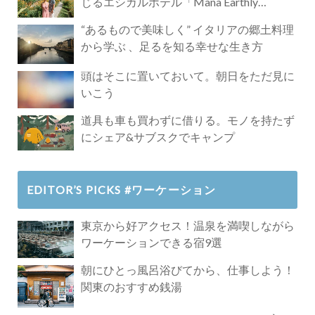
じるエシカルホテル「Mana Earthly
Paradise」
“あるもので美味しく” イタリアの郷土料理
から学ぶ 、足るを知る幸せな生き方
頭はそこに置いておいて。朝日をただ見に
いこう
道具も車も買わずに借りる。モノを持たず
にシェア&サブスクでキャンプ
EDITOR’S PICKS #ワーケーション
東京から好アクセス！温泉を満喫しながら
ワーケーションできる宿9選
朝にひとっ風呂浴びてから、仕事しよう！
関東のおすすめ銭湯