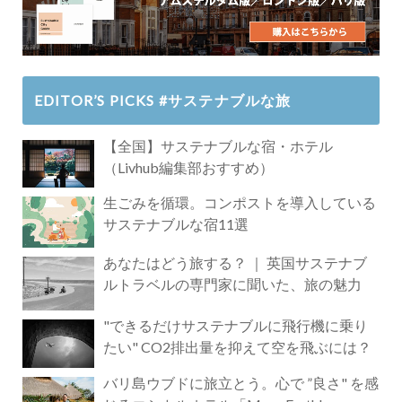
EDITOR’S PICKS #サステナブルな旅
【全国】サステナブルな宿・ホテル
（Livhub編集部おすすめ）
生ごみを循環。コンポストを導入している
サステナブルな宿11選
あなたはどう旅する？ ｜ 英国サステナブ
ルトラベルの専門家に聞いた、旅の魅力
"できるだけサステナブルに飛行機に乗り
たい" CO2排出量を抑えて空を飛ぶには？
バリ島ウブドに旅立とう。心で ”良さ" を感