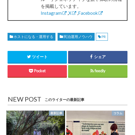
を掲載しています。
Instagram
,
X
,
Facebook
ホストになる・運用する
民泊運用ノウハウ
PR
ツイート
シェア
Pocket
feedly
NEW POST
このライターの最新記事
最新記事
コラム