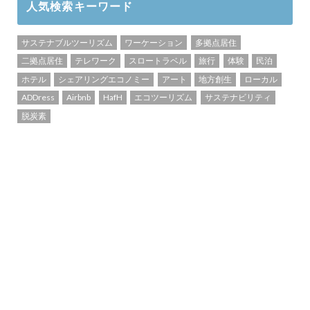
人気検索キーワード
サステナブルツーリズム
ワーケーション
多拠点居住
二拠点居住
テレワーク
スロートラベル
旅行
体験
民泊
ホテル
シェアリングエコノミー
アート
地方創生
ローカル
ADDress
Airbnb
HafH
エコツーリズム
サステナビリティ
脱炭素