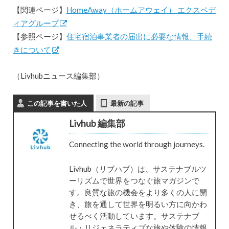
【関連ページ】
HomeAway（ホームアウェイ） エクスペデ
ィアグループ
【参照ページ】
住宅宿泊事業者の届出に必要な情報、手続
きについて
（Livhubニュース編集部）
この記事を書いた人
最新の記事
Livhub 編集部
Connecting the world through journeys.
Livhub（リブハブ）は、サステナブルツ
ーリズムで世界をつなぐ旅マガジンで
す。良質な旅の機会をより多くの人に開
き、旅を通して世界を明るい方に向かわ
せるべく活動しています。サステナブ
ル・リジェネラティブな旅や体験の情報