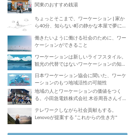
関東のおすすめ銭湯
ちょっとそこまで、ワーケーション | 家か
ら40分、知らない町の静かな本屋で夢に近
づく4時間の旅
働きたいように働ける社会のために、ワー
ケーションができること
ワーケーションは新しいライフスタイル。
観光の代替ではないワーケーションの知ら
れざる魅力
日本ワーケーション協会に聞いた、ワーケ
ーションのもつ地域活性の可能性
地域の人とワーケーションの価値をつく
る。小田急電鉄株式会社 木谷周吾さんイン
タビュー
テレワークしながら社会貢献もする。
Lenovoが提案する ”これからの生き方"