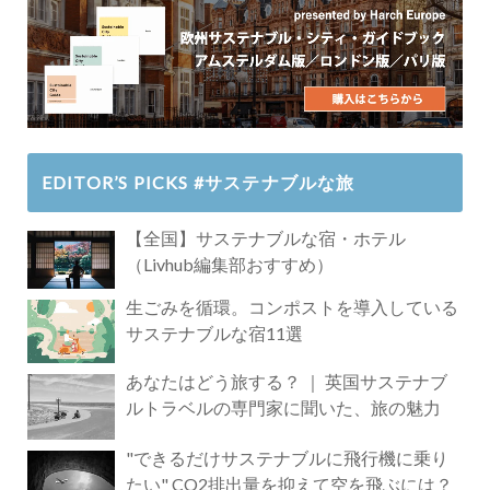
EDITOR’S PICKS #サステナブルな旅
【全国】サステナブルな宿・ホテル
（Livhub編集部おすすめ）
生ごみを循環。コンポストを導入している
サステナブルな宿11選
あなたはどう旅する？ ｜ 英国サステナブ
ルトラベルの専門家に聞いた、旅の魅力
"できるだけサステナブルに飛行機に乗り
たい" CO2排出量を抑えて空を飛ぶには？