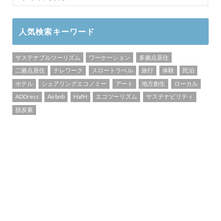
人気検索キーワード
サステナブルツーリズム
ワーケーション
多拠点居住
二拠点居住
テレワーク
スロートラベル
旅行
体験
民泊
ホテル
シェアリングエコノミー
アート
地方創生
ローカル
ADDress
Airbnb
HafH
エコツーリズム
サステナビリティ
脱炭素