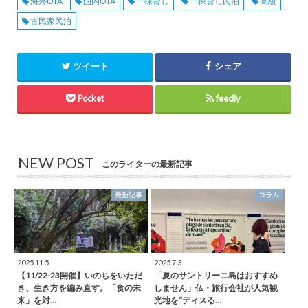
海外OTA
国内OTA
一棟貸し
一棟貸し民泊
高級
古民家民泊
ツイート
シェア
Pocket
feedly
NEW POST
このライターの最新記事
最新記事
コラム
2025.11.5
2025.7.3
【11/22-23開催】いのちをいただ
「夏のサントリーニ島はおすすめ
き、生き方を編み直す。「食の未
しません」仏・旅行会社が人気観
来」を対…
光地を“ディスる…