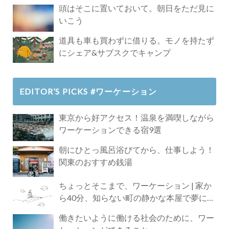
頭はそこに置いておいて。朝日をただ見に
いこう
道具も車も買わずに借りる。モノを持たず
にシェア&サブスクでキャンプ
EDITOR’S PICKS #ワーケーション
東京から好アクセス！温泉を満喫しながら
ワーケーションできる宿9選
朝にひとっ風呂浴びてから、仕事しよう！
関東のおすすめ銭湯
ちょっとそこまで、ワーケーション | 家か
ら40分、知らない町の静かな本屋で夢に近
づく4時間の旅
働きたいように働ける社会のために、ワー