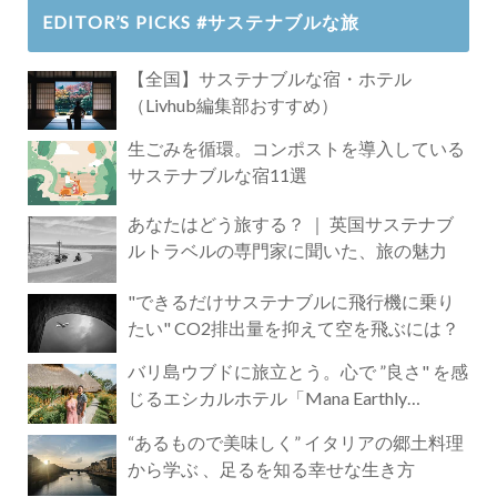
EDITOR’S PICKS #サステナブルな旅
【全国】サステナブルな宿・ホテル
（Livhub編集部おすすめ）
生ごみを循環。コンポストを導入している
サステナブルな宿11選
あなたはどう旅する？ ｜ 英国サステナブ
ルトラベルの専門家に聞いた、旅の魅力
"できるだけサステナブルに飛行機に乗り
たい" CO2排出量を抑えて空を飛ぶには？
バリ島ウブドに旅立とう。心で ”良さ" を感
じるエシカルホテル「Mana Earthly
Paradise」
“あるもので美味しく” イタリアの郷土料理
から学ぶ 、足るを知る幸せな生き方