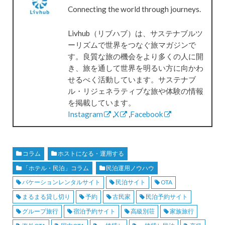
Connecting the world through journeys.
Livhub（リブハブ）は、サステナブルツ
ーリズムで世界をつなぐ旅マガジンで
す。良質な旅の機会をより多くの人に開
き、旅を通して世界を明るい方に向かわ
せるべく活動しています。サステナブ
ル・リジェネラティブな旅や体験の情報
を掲載しています。
Instagram
,
X
,
Facebook
コラム
ホストになる・運用する
「ホテル・民泊」コラム
民泊運用ノウハウ
バケーションレンタルサイト
民泊サイト
OTA
まるまる貸し切り
予約
古民家
民泊予約サイト
グループ旅行
宿泊予約サイト
高級別荘
家族旅行