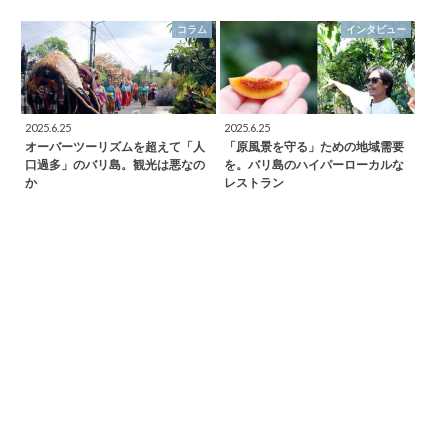
コラム
インタビュー
2025.6.25
2025.6.25
オーバーツーリズムを超えて「人
「原風景を守る」ための地域需要
口過多」のバリ島。観光は悪なの
を。バリ島のハイパーローカルな
か
レストラン