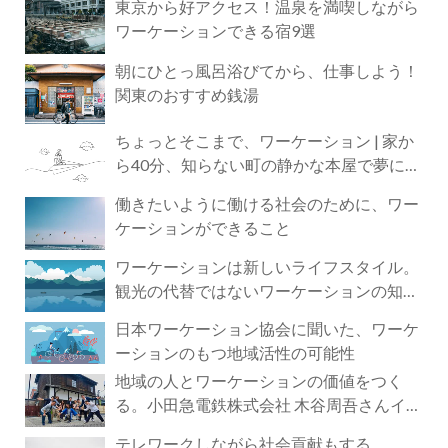
東京から好アクセス！温泉を満喫しながら
ワーケーションできる宿9選
朝にひとっ風呂浴びてから、仕事しよう！
関東のおすすめ銭湯
ちょっとそこまで、ワーケーション | 家か
ら40分、知らない町の静かな本屋で夢に近
づく4時間の旅
働きたいように働ける社会のために、ワー
ケーションができること
ワーケーションは新しいライフスタイル。
観光の代替ではないワーケーションの知ら
れざる魅力
日本ワーケーション協会に聞いた、ワーケ
ーションのもつ地域活性の可能性
地域の人とワーケーションの価値をつく
る。小田急電鉄株式会社 木谷周吾さんイン
タビュー
テレワークしながら社会貢献もする。