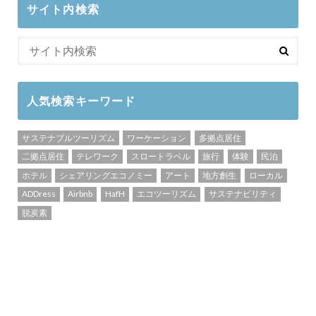
サイト内検索
人気検索キーワード
サステナブルツーリズム
ワーケーション
多拠点居住
二拠点居住
テレワーク
スロートラベル
旅行
体験
民泊
ホテル
シェアリングエコノミー
アート
地方創生
ローカル
ADDress
Airbnb
HafH
エコツーリズム
サステナビリティ
脱炭素