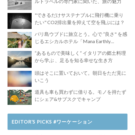
ルトラベルの専門家に聞いた、旅の魅力
"できるだけサステナブルに飛行機に乗り
たい" CO2排出量を抑えて空を飛ぶには？
バリ島ウブドに旅立とう。心で ”良さ" を感
じるエシカルホテル「Mana Earthly
Paradise」
“あるもので美味しく” イタリアの郷土料理
から学ぶ 、足るを知る幸せな生き方
頭はそこに置いておいて。朝日をただ見に
いこう
道具も車も買わずに借りる。モノを持たず
にシェア&サブスクでキャンプ
EDITOR’S PICKS #ワーケーション