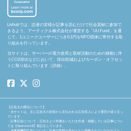
Livhubでは、読者の皆様が記事を読むだけで社会貢献に参加で
きるよう、アーティクル株式会社が運営する「
UU Fund
」を通
じて、1ユニークユーザーにつき0.1円をNPO団体に寄付する取
り組みを行っています。
当サイトは、サーバーの電力使用と取材活動のための移動に伴
うCO2排出などにおいて、排出削減およびカーボン・オフセッ
トに取り組んでいます（
詳細
）。
【広告主の開示について】
・当サイトは、主に広告主の皆様から支払われる広告収入により運営が成り立っ
ています。
・記事広告について：広告主より対価をいただき作成・掲載している記事につい
ては【Sponsored】表記をしています。
・成果報酬型広告について：読者の皆様が本サイトに掲載されているテキスト・