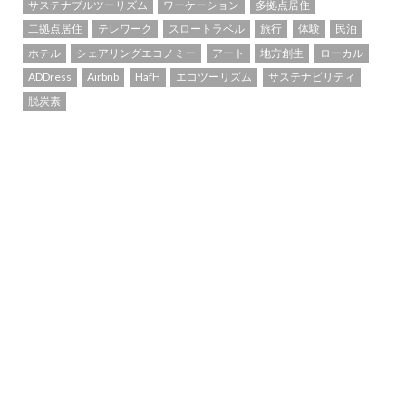
サステナブルツーリズム
ワーケーション
多拠点居住
二拠点居住
テレワーク
スロートラベル
旅行
体験
民泊
ホテル
シェアリングエコノミー
アート
地方創生
ローカル
ADDress
Airbnb
HafH
エコツーリズム
サステナビリティ
脱炭素