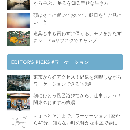
から学ぶ 、足るを知る幸せな生き方
頭はそこに置いておいて。朝日をただ見に
いこう
道具も車も買わずに借りる。モノを持たず
にシェア&サブスクでキャンプ
EDITOR’S PICKS #ワーケーション
東京から好アクセス！温泉を満喫しながら
ワーケーションできる宿9選
朝にひとっ風呂浴びてから、仕事しよう！
関東のおすすめ銭湯
ちょっとそこまで、ワーケーション | 家か
ら40分、知らない町の静かな本屋で夢に近
づく4時間の旅