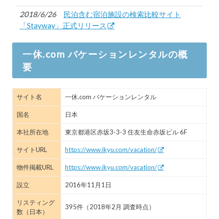
2018/6/26
民泊含む宿泊施設の検索比較サイト
「Stayway」正式リリース
2018/3/5
一休.comバケーションレンタル、おすす
一休.com バケーションレンタルの概
めの日本の別荘7選を発表
要
2016/10/29
ヤフー子会社「一休」11月1日から宿泊予
約サイト「一休.com バケーションレンタル」開始
サイト名
一休.com バケーションレンタル
国名
日本
本社所在地
東京都港区赤坂3-3-3 住友生命赤坂ビル 6F
サイトURL
https://www.ikyu.com/vacation/
物件掲載URL
https://www.ikyu.com/vacation/
設立
2016年11月1日
リスティング
395件（2018年2月 調査時点）
数（日本）