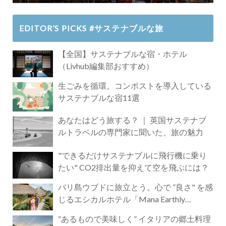
EDITOR’S PICKS #サステナブルな旅
【全国】サステナブルな宿・ホテル
（Livhub編集部おすすめ）
生ごみを循環。コンポストを導入している
サステナブルな宿11選
あなたはどう旅する？ ｜ 英国サステナブ
ルトラベルの専門家に聞いた、旅の魅力
"できるだけサステナブルに飛行機に乗り
たい" CO2排出量を抑えて空を飛ぶには？
バリ島ウブドに旅立とう。心で ”良さ" を感
じるエシカルホテル「Mana Earthly
Paradise」
“あるもので美味しく” イタリアの郷土料理