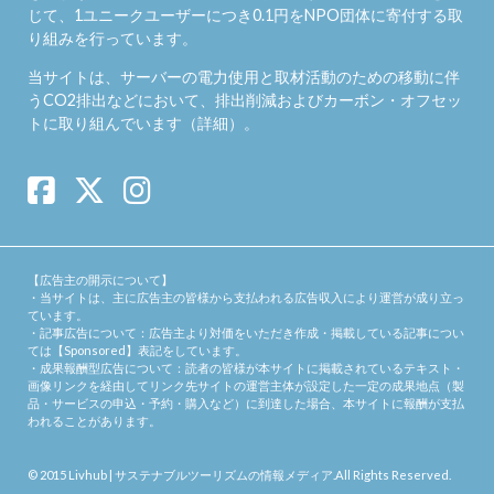
じて、1ユニークユーザーにつき0.1円をNPO団体に寄付する取
り組みを行っています。
当サイトは、サーバーの電力使用と取材活動のための移動に伴
うCO2排出などにおいて、排出削減およびカーボン・オフセッ
トに取り組んでいます（
詳細
）。
【広告主の開示について】
・当サイトは、主に広告主の皆様から支払われる広告収入により運営が成り立っ
ています。
・記事広告について：広告主より対価をいただき作成・掲載している記事につい
ては【Sponsored】表記をしています。
・成果報酬型広告について：読者の皆様が本サイトに掲載されているテキスト・
画像リンクを経由してリンク先サイトの運営主体が設定した一定の成果地点（製
品・サービスの申込・予約・購入など）に到達した場合、本サイトに報酬が支払
われることがあります。
© 2015
Livhub | サステナブルツーリズムの情報メディア
.All Rights Reserved.