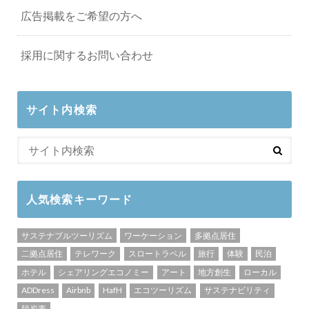
広告掲載をご希望の方へ
採用に関するお問い合わせ
サイト内検索
人気検索キーワード
サステナブルツーリズム
ワーケーション
多拠点居住
二拠点居住
テレワーク
スロートラベル
旅行
体験
民泊
ホテル
シェアリングエコノミー
アート
地方創生
ローカル
ADDress
Airbnb
HafH
エコツーリズム
サステナビリティ
脱炭素