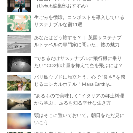
（Livhub編集部おすすめ）
生ごみを循環。コンポストを導入している
サステナブルな宿11選
あなたはどう旅する？ ｜ 英国サステナブ
ルトラベルの専門家に聞いた、旅の魅力
"できるだけサステナブルに飛行機に乗り
たい" CO2排出量を抑えて空を飛ぶには？
バリ島ウブドに旅立とう。心で ”良さ" を感
じるエシカルホテル「Mana Earthly
Paradise」
“あるもので美味しく” イタリアの郷土料理
から学ぶ 、足るを知る幸せな生き方
頭はそこに置いておいて。朝日をただ見に
いこう