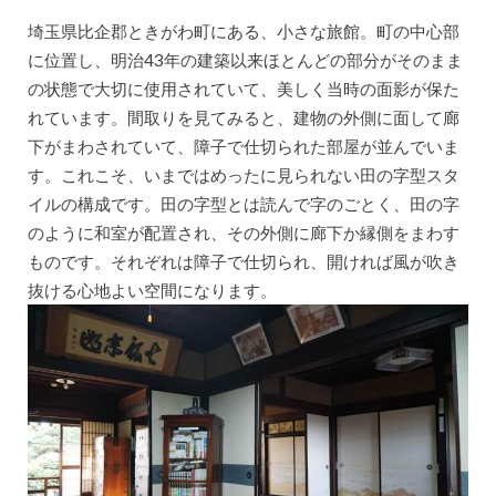
埼玉県比企郡ときがわ町にある、小さな旅館。町の中心部
に位置し、明治43年の建築以来ほとんどの部分がそのまま
の状態で大切に使用されていて、美しく当時の面影が保た
れています。間取りを見てみると、建物の外側に面して廊
下がまわされていて、障子で仕切られた部屋が並んでいま
す。これこそ、いまではめったに見られない田の字型スタ
イルの構成です。田の字型とは読んで字のごとく、田の字
のように和室が配置され、その外側に廊下か縁側をまわす
ものです。それぞれは障子で仕切られ、開ければ風が吹き
抜ける心地よい空間になります。