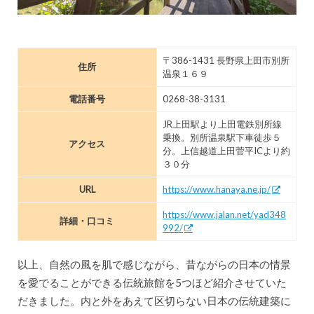
〒386-1431 長野県上田市別所
住所
温泉１６９
電話番号
0268-38-3131
JR上田駅より上田電鉄別所線
乗換。別所温泉駅下車徒歩５
アクセス
分。上信越道上田菅平ICより約
３０分
URL
https://www.hanaya.ne.jp/
https://www.jalan.net/yad348
詳細・口コミ
992/
以上、自然の風を肌で感じながら、昔ながらの日本の情景
を愛でることができる伝統旅館を5つほど紹介させていた
だきました。内と外をあえて区切らない日本の伝統建築に