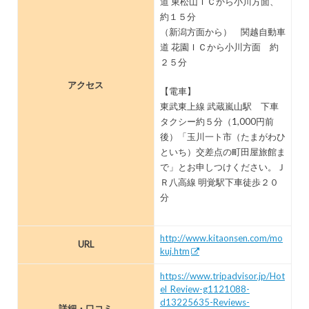
道 東松山ＩＣから小川方面、
約１５分
（新潟方面から） 関越自動車
道 花園ＩＣから小川方面 約
２５分
アクセス
【電車】
東武東上線 武蔵嵐山駅 下車
タクシー約５分（1,000円前
後）「玉川一ト市（たまがわひ
といち）交差点の町田屋旅館ま
で」とお申しつけください。Ｊ
Ｒ八高線 明覚駅下車徒歩２０
分
http://www.kitaonsen.com/mo
URL
kuj.htm
https://www.tripadvisor.jp/Hot
el_Review-g1121088-
d13225635-Reviews-
詳細・口コミ