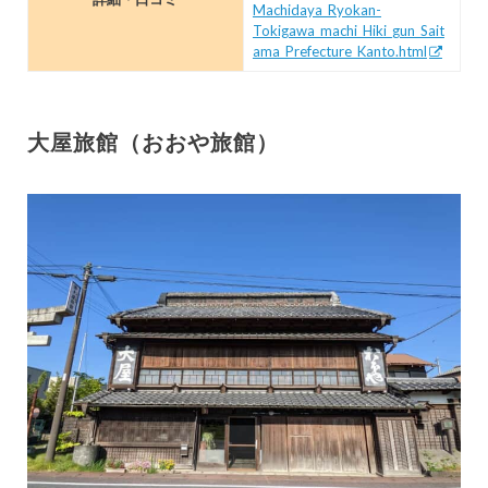
Machidaya_Ryokan-
Tokigawa_machi_Hiki_gun_Sait
ama_Prefecture_Kanto.html
大屋旅館（おおや旅館）