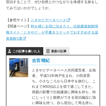
宿泊することで、ぜひ自然とのつながりを体感する旅をし
てみてはいかがでしょうか。
【参照サイト】
ときやどデータベース
【関連ページ】
時を感じる宿に泊まろう。伝統建築旅館情
報サイト「ときやど」が手書きスケッチでおすすめする温
泉旅館5選
この記事を書いた人
最新の記事
吉宮 晴紀
ときやどデータベース共同運営者、企画
者。 平成11年神戸生まれ、小田原育
ち。小さなころから日本中を旅行し、こ
れまで400泊以上を宿で過ごしてきた。
両親の影響で伝統建築に興味を持ち、特
にじっくりと観察ができる宿泊施設に強
い興味を持つ。自ら宿泊して周る傍ら、