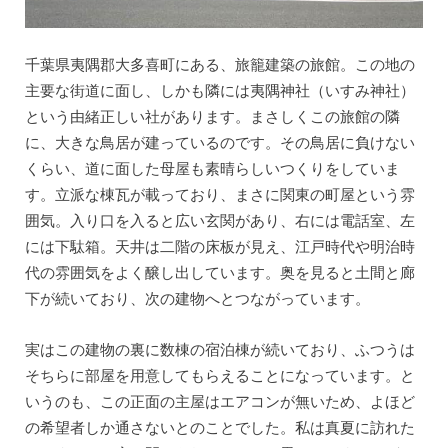
千葉県夷隅郡大多喜町にある、旅籠建築の旅館。この地の
主要な街道に面し、しかも隣には夷隅神社（いすみ神社）
という由緒正しい社があります。まさしくこの旅館の隣
に、大きな鳥居が建っているのです。その鳥居に負けない
くらい、道に面した母屋も素晴らしいつくりをしていま
す。立派な棟瓦が載っており、まさに関東の町屋という雰
囲気。入り口を入ると広い玄関があり、右には電話室、左
には下駄箱。天井は二階の床板が見え、江戸時代や明治時
代の雰囲気をよく醸し出しています。奥を見ると土間と廊
下が続いており、次の建物へとつながっています。
実はこの建物の裏に数棟の宿泊棟が続いており、ふつうは
そちらに部屋を用意してもらえることになっています。と
いうのも、この正面の主屋はエアコンが無いため、よほど
の希望者しか通さないとのことでした。私は真夏に訪れた