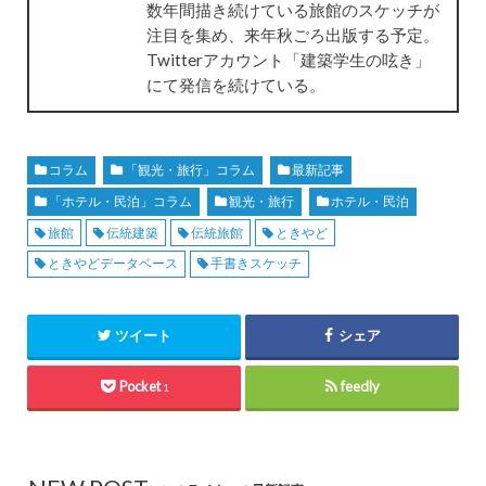
数年間描き続けている旅館のスケッチが
注目を集め、来年秋ごろ出版する予定。
Twitterアカウント「建築学生の呟き」
にて発信を続けている。
コラム
「観光・旅行」コラム
最新記事
「ホテル・民泊」コラム
観光・旅行
ホテル・民泊
旅館
伝統建築
伝統旅館
ときやど
ときやどデータベース
手書きスケッチ
ツイート
シェア
Pocket
feedly
1