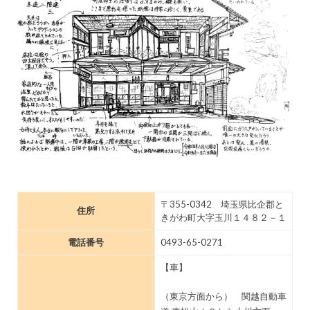
〒355-0342 埼玉県比企郡と
住所
きがわ町大字玉川１４８２－１
電話番号
0493-65-0271
【車】
（東京方面から） 関越自動車