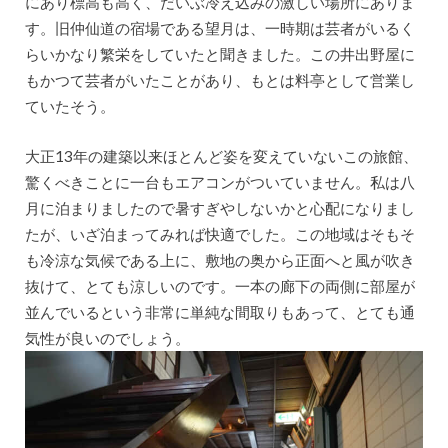
にあり標高も高く、だいぶ冷え込みの激しい場所にありま
す。旧仲仙道の宿場である望月は、一時期は芸者がいるく
らいかなり繁栄をしていたと聞きました。この井出野屋に
もかつて芸者がいたことがあり、もとは料亭として営業し
ていたそう。
大正13年の建築以来ほとんど姿を変えていないこの旅館、
驚くべきことに一台もエアコンがついていません。私は八
月に泊まりましたので暑すぎやしないかと心配になりまし
たが、いざ泊まってみれば快適でした。この地域はそもそ
も冷涼な気候である上に、敷地の奥から正面へと風が吹き
抜けて、とても涼しいのです。一本の廊下の両側に部屋が
並んでいるという非常に単純な間取りもあって、とても通
気性が良いのでしょう。