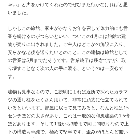
ゃい」と声をかけてくれたのでぜひまた行かなければと思
いました。
しかしこの旅館、家主がかなりお年を召して体力的にも営
業を続けるのがつらいといい、ついこの1月には旅館の建
物が売りに出されました。ご主人はどこかの施設に入り、
安らかな老後を送りたいとのこと。この建物は旅館として
の営業は5月までだそうです。営業終了は残念ですが、取
り壊すことなく次の人の手に渡る、というのは一安心で
す。
建物も見事なもので、ご説明によれば近所で採れたカラマ
ツの通し柱をたくさん用いて、非常に頑丈に仕立てられて
いるといいます。部屋に戻って見てみると、なんと柱は15
センチほどの太さがあり、これは一般的な和風建築の1.5倍
ほどあります。そして1階から3階まで同じ間取りなので上
下の構造も単純で、極めて堅牢です。歪みがほとんど無い