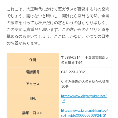
これこそ、大正時代にかけて窓ガラスが普及する前の空間
でしょう。開けないと暗いし、開けたら室外も同然。全国
の旅館を回っても板戸だけの窓というのはかなり珍しく、
この空間は貴重だと思います。この窓からのんびりと道を
眺めるのも良いでしょう。ここにしかない、かつての日本
の情景があります。
〒298-0214 千葉県夷隅郡大
住所
多喜町新丁64
電話番号
043-223-4082
いすみ鉄道の大多喜駅から徒歩
アクセス
10分
https://www.ohyaryokan.net/
URL
https://www.jalan.net/kankou/
詳細・口コミ
spt_guide000000203924/