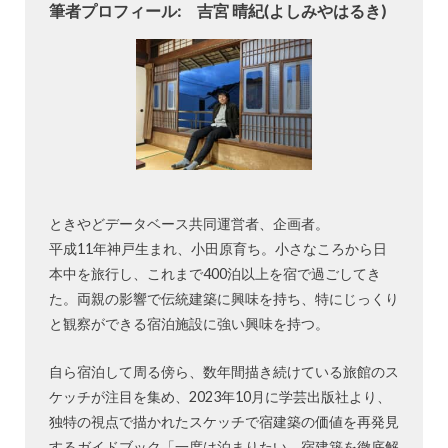
筆者プロフィール: 吉宮 晴紀(よしみやはるき)
ときやどデータベース共同運営者、企画者。
平成11年神戸生まれ、小田原育ち。小さなころから日
本中を旅行し、これまで400泊以上を宿で過ごしてき
た。両親の影響で伝統建築に興味を持ち、特にじっくり
と観察ができる宿泊施設に強い興味を持つ。
自ら宿泊して周る傍ら、数年間描き続けている旅館のス
ケッチが注目を集め、2023年10月に学芸出版社より、
独特の視点で描かれたスケッチで宿建築の価値を再発見
するガイドブック「一度は泊まりたい 宿建築を徹底解