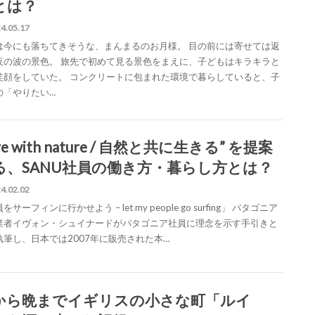
とは？
4.05.17
は今にも落ちてきそうな、まんまるのお月様。 目の前には寄せては返
夜の波の景色。 旅先で初めて見る景色をまえに、子どもはキラキラと
笑顔をしていた。 コンクリートに包まれた環境で暮らしていると、子
の「やりたい…
ive with nature / 自然と共に生きる” を提案
る、SANU社員の働き方・暮らし方とは？
4.02.02
をサーフィンに行かせよう – let my people go surfing」 パタゴニア
業者イヴォン・シュイナードがパタゴニア社員に理念を示す手引きと
執筆し、日本では2007年に販売された本…
から晩までイギリスの小さな町「ルイ