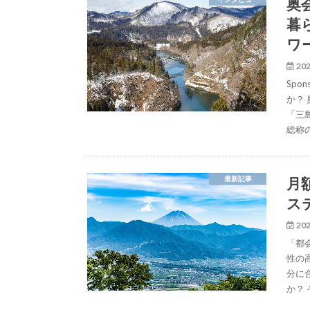
奥
暮
ワ
202
Spo
か？
「三
総称
月
最新記事
ス
202
「都
性の
分に
か？