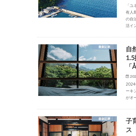
「ユ
有人
の自
活イ
自
最新記事
1
「Å
202
20
ーキン
がオー
子
最新記事
ス