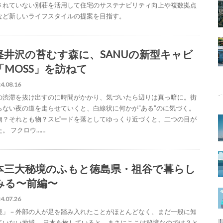
されていない別荘を活用して住宅のサステナビリティ向上や複数拠点
など新しいライフスタイルの提案を目指す。
軽井沢の苔むす森に、SANUの新型キャビ
「MOSS」を訪ねて
4.08.16
の渋滞を抜け出すのに時間がかかり、気づいたら辺りは真っ暗に。街
らない夜の道を走らせていくと、白線状に何かが“ある”のに気づく。
物？それとも物？スピードを落としてゆっくり近づくと、二つの目が
た。 フクロウ……
本三大秘境のふもと徳島県・祖谷で暮らし
みる〜前編〜
4.07.26
境」－外部の人が足を踏み入れたことがほとんどなく、まだ一般に知
ていない地域。 日本を旅していると、まさにここは秘境なのでは？と