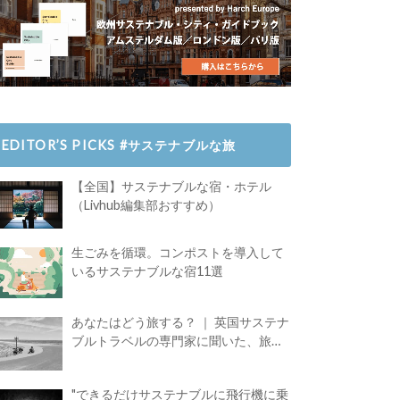
EDITOR’S PICKS #サステナブルな旅
【全国】サステナブルな宿・ホテル
（Livhub編集部おすすめ）
生ごみを循環。コンポストを導入して
いるサステナブルな宿11選
あなたはどう旅する？ ｜ 英国サステナ
ブルトラベルの専門家に聞いた、旅の
魅力
"できるだけサステナブルに飛行機に乗