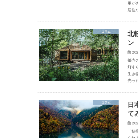
用が
居住
北
コラム
ン
202
都内
灯す
生き
光っ
日
コラム
て
202
「秘
られ