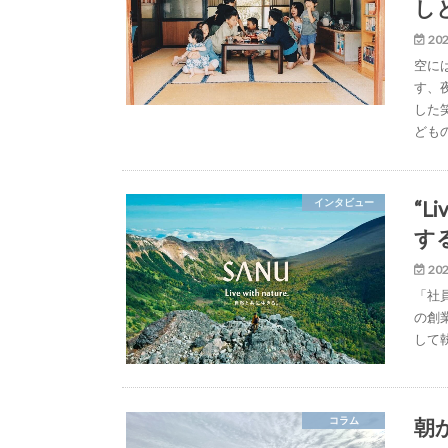
し
202
空に
す、
した
ども
“L
インタビュー
す
202
「社員
の創
して
朝
コラム