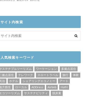
サイト内検索
人気検索キーワード
サステナブルツーリズム
ワーケーション
多拠点居住
二拠点居住
テレワーク
スロートラベル
旅行
体験
民泊
ホテル
シェアリングエコノミー
アート
地方創生
ローカル
ADDress
Airbnb
HafH
エコツーリズム
サステナビリティ
脱炭素