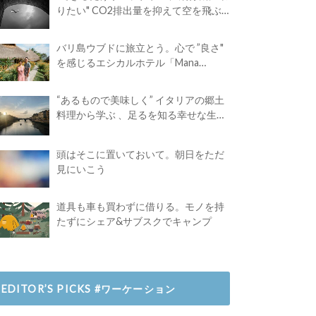
りたい" CO2排出量を抑えて空を飛ぶ
には？
バリ島ウブドに旅立とう。心で ”良さ"
を感じるエシカルホテル「Mana
Earthly Paradise」
“あるもので美味しく” イタリアの郷土
料理から学ぶ 、足るを知る幸せな生き
方
頭はそこに置いておいて。朝日をただ
見にいこう
道具も車も買わずに借りる。モノを持
たずにシェア&サブスクでキャンプ
EDITOR’S PICKS #ワーケーション