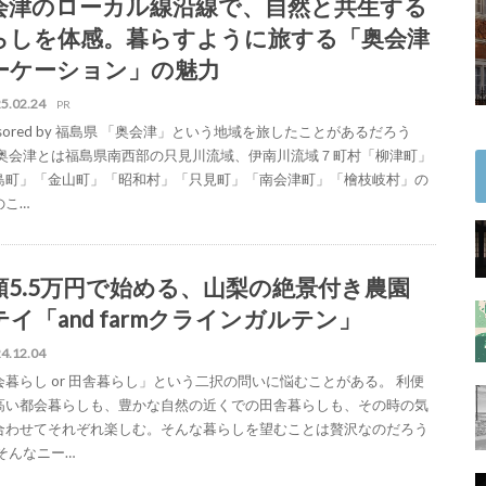
会津のローカル線沿線で、自然と共生する
らしを体感。暮らすように旅する「奥会津
ーケーション」の魅力
5.02.24
PR
nsored by 福島県 「奥会津」という地域を旅したことがあるだろう
 奥会津とは福島県南西部の只見川流域、伊南川流域７町村「柳津町」
島町」「金山町」「昭和村」「只見町」「南会津町」「檜枝岐村」の
のこ…
額5.5万円で始める、山梨の絶景付き農園
テイ「and farmクラインガルテン」
4.12.04
会暮らし or 田舎暮らし」という二択の問いに悩むことがある。 利便
高い都会暮らしも、豊かな自然の近くでの田舎暮らしも、その時の気
合わせてそれぞれ楽しむ。そんな暮らしを望むことは贅沢なのだろう
 そんなニー…