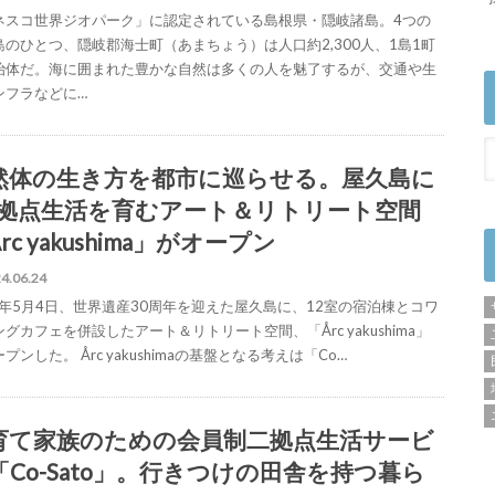
ネスコ世界ジオパーク」に認定されている島根県・隠岐諸島。4つの
島のひとつ、隠岐郡海士町（あまちょう）は人口約2,300人、1島1町
治体だ。海に囲まれた豊かな自然は多くの人を魅了するが、交通や生
ンフラなどに…
然体の生き方を都市に巡らせる。屋久島に
.5拠点生活を育むアート＆リトリート空間
rc yakushima」がオープン
4.06.24
24年5月4日、世界遺産30周年を迎えた屋久島に、12室の宿泊棟とコワ
グカフェを併設したアート＆リトリート空間、「Årc yakushima」
プンした。 Årc yakushimaの基盤となる考えは「Co…
育て家族のための会員制二拠点生活サービ
「Co-Sato」。行きつけの田舎を持つ暮ら