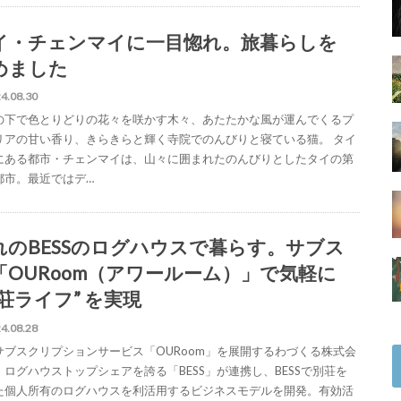
イ・チェンマイに一目惚れ。旅暮らしを
めました
4.08.30
の下で色とりどりの花々を咲かす木々、あたたかな風が運んでくるプ
リアの甘い香り、きらきらと輝く寺院でのんびりと寝ている猫。 タイ
にある都市・チェンマイは、山々に囲まれたのんびりとしたタイの第
都市。最近ではデ…
れのBESSのログハウスで暮らす。サブス
「OURoom（アワールーム）」で気軽に
別荘ライフ” を実現
4.08.28
サブスクリプションサービス「OURoom」を展開するわづくる株式会
、ログハウストップシェアを誇る「BESS」が連携し、BESSで別荘を
た個人所有のログハウスを利活用するビジネスモデルを開発。有効活