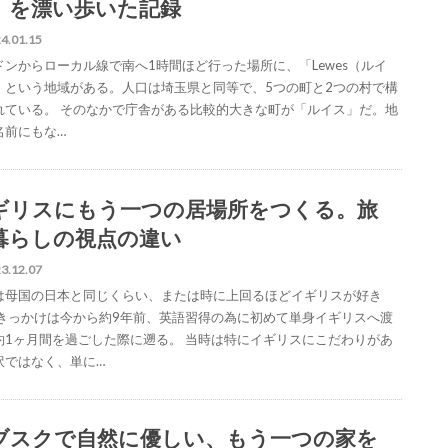
」を漂い歩いた記録
4.01.15
ドンからローカル線で南へ1時間ほど行った場所に、「Lewes（ルイ
」という地域がある。人口は埼玉県と同等で、5つの町と2つの村で構
れている。 そのなかで庁舎がある比較的大きな町が「ルイス」だ。地
名前にもな…
ギリスにもう一つの居場所をつくる。旅
暮らしの視点の違い
3.12.07
は母国の日本と同じくらい、または時に上回るほどイギリスが好き
 きっかけは今から約9年前、英語習得の為に初めて単身イギリスへ渡
約1ヶ月間を過ごした際に遡る。 当時は特にイギリスにこだわりがあ
訳ではなく、単に…
ブスクで自然に優しい、もう一つの家を