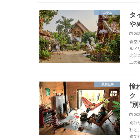
タ
コラム
や
202
青空
ルメ
北部
二の
憧
最新記事
ク
“
202
別荘
社と
建て