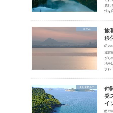
感じ
情を
旅
コラム
移
202
滋賀
がら
地を
びわ
仲
インタビュー
発
イ
202