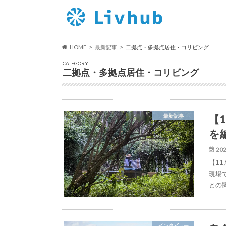
HOME
最新記事
二拠点・多拠点居住・コリビング
CATEGORY
二拠点・多拠点居住・コリビング
【
最新記事
を
202
【1
現場
との
インタビュー