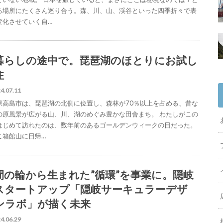
る場所にたくさん巡り合う。森、川、山、渓谷といった四季折々で表
変化させていく自…
暮らしの途中で。琵琶湖のほとりにお試し
住
4.07.11
県高島市は、琵琶湖の北側に位置し、森林が70％以上を占める、昔な
の原風景が広がる山、川、湖のめぐみ豊かな田舎まち。 わたしがこの
はじめて訪れたのは、数年前のあるゴールデンウィークの日だった。
こ箱館山に日帰…
間の輪から生まれた”循環”を事業に。隠岐
スタートアップ「隠岐サーキュラーデザ
ンラボ」が描く未来
4.06.29