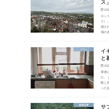
ス
202
ロン
ス）
成さ
域の
イ
コラム
と
202
筆者
だ。
航し
った
サ
最新記事