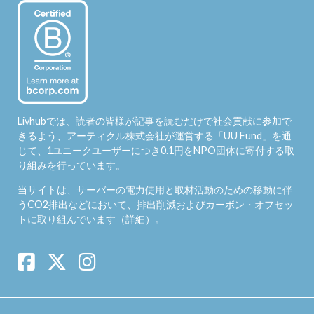
Livhubでは、読者の皆様が記事を読むだけで社会貢献に参加で
きるよう、アーティクル株式会社が運営する「
UU Fund
」を通
じて、1ユニークユーザーにつき0.1円をNPO団体に寄付する取
り組みを行っています。
当サイトは、サーバーの電力使用と取材活動のための移動に伴
うCO2排出などにおいて、排出削減およびカーボン・オフセッ
トに取り組んでいます（
詳細
）。