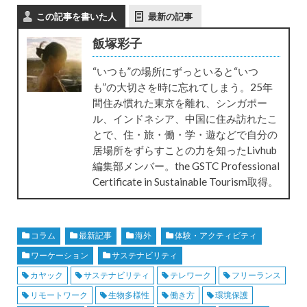
この記事を書いた人
最新の記事
飯塚彩子
“いつも”の場所にずっといると“いつ
も”の大切さを時に忘れてしまう。25年
間住み慣れた東京を離れ、シンガポー
ル、インドネシア、中国に住み訪れたこ
とで、住・旅・働・学・遊などで自分の
居場所をずらすことの力を知ったLivhub
編集部メンバー。the GSTC Professional
Certificate in Sustainable Tourism取得。
コラム
最新記事
海外
体験・アクティビティ
ワーケーション
サステナビリティ
カヤック
サステナビリティ
テレワーク
フリーランス
リモートワーク
生物多様性
働き方
環境保護