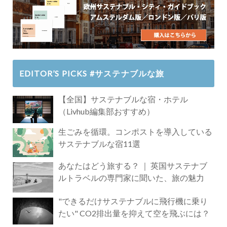
EDITOR’S PICKS #サステナブルな旅
【全国】サステナブルな宿・ホテル
（Livhub編集部おすすめ）
生ごみを循環。コンポストを導入している
サステナブルな宿11選
あなたはどう旅する？ ｜ 英国サステナブ
ルトラベルの専門家に聞いた、旅の魅力
"できるだけサステナブルに飛行機に乗り
たい" CO2排出量を抑えて空を飛ぶには？