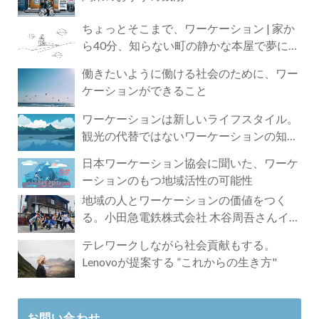
ちょっとそこまで、ワーケーション | 家か
ら40分、知らない町の静かな本屋で夢に近
づく4時間の旅
働きたいように働ける社会のために、ワー
ケーションができること
ワーケーションは新しいライフスタイル。
観光の代替ではないワーケーションの知ら
れざる魅力
日本ワーケーション協会に聞いた、ワーケ
ーションのもつ地域活性の可能性
地域の人とワーケーションの価値をつく
る。小田急電鉄株式会社 木谷周吾さんイン
タビュー
テレワークしながら社会貢献もする。
Lenovoが提案する ”これからの生き方"
お問い合わせ