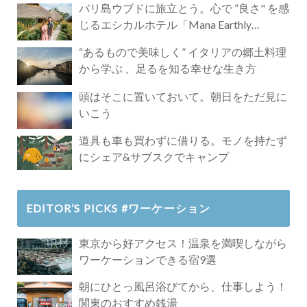
バリ島ウブドに旅立とう。心で ”良さ" を感
じるエシカルホテル「Mana Earthly
Paradise」
“あるもので美味しく” イタリアの郷土料理
から学ぶ 、足るを知る幸せな生き方
頭はそこに置いておいて。朝日をただ見に
いこう
道具も車も買わずに借りる。モノを持たず
にシェア&サブスクでキャンプ
EDITOR’S PICKS #ワーケーション
東京から好アクセス！温泉を満喫しながら
ワーケーションできる宿9選
朝にひとっ風呂浴びてから、仕事しよう！
関東のおすすめ銭湯