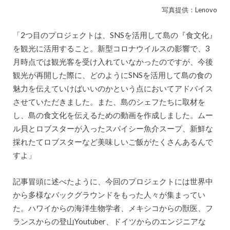
写真提供：Lenovo
「2つ目のプロジェクトは、SNSを活用して島の『食文化』
を観光に活用すること。新型コロナウイルスの影響で、3
月時点では観光客を受け入れていなかったのですが、今後
観光が再開した際に、どのようにSNSを活用して島の食の
魅力を伝えていけばいいのかという点においてアドバイス
させていただきました。また、島のシェフたちに取材を
し、島の食文化を伝えるための動画を作成しました。ムー
ル貝とロブスターが入ったスパイシー魚介スープ、新鮮な
採れたてロブスターなど美味しいご飯がたくさんあるんで
すよ」
記事冒頭に述べたように、今回のプロジェクトには世界中
から​​多様なバックグラウンドをもった人々が集まってい
た。ハワイからの海洋生物学者、メキシコからの獣医、フ
ランスからの登山Youtuber、ドイツからのエンジニアな