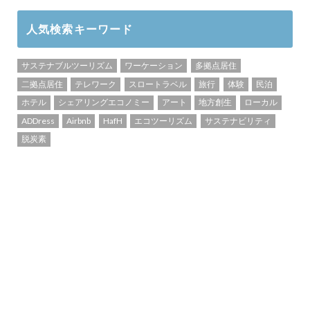
人気検索キーワード
サステナブルツーリズム
ワーケーション
多拠点居住
二拠点居住
テレワーク
スロートラベル
旅行
体験
民泊
ホテル
シェアリングエコノミー
アート
地方創生
ローカル
ADDress
Airbnb
HafH
エコツーリズム
サステナビリティ
脱炭素