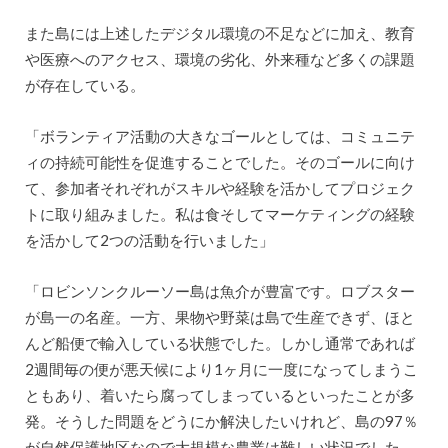
また島には上述したデジタル環境の不足などに加え、教育
や医療へのアクセス、環境の劣化、外来種など多くの課題
が存在している。
「ボランティア活動の大きなゴールとしては、コミュニテ
ィの持続可能性を促進することでした。そのゴールに向け
て、参加者それぞれがスキルや経験を活かしてプロジェク
トに取り組みました。私は食そしてマーケティングの経験
を活かして2つの活動を行いました」
「ロビンソンクルーソー島は魚介が豊富です。ロブスター
が島一の名産。一方、果物や野菜は島で生産できず、ほと
んど船便で輸入している状態でした。しかし通常であれば
2週間毎の便が悪天候により1ヶ月に一度になってしまうこ
ともあり、着いたら腐ってしまっているといったことが多
発。そうした問題をどうにか解決したいけれど、島の97％
が自然保護地区なので大規模な農業は難しい状況でした。