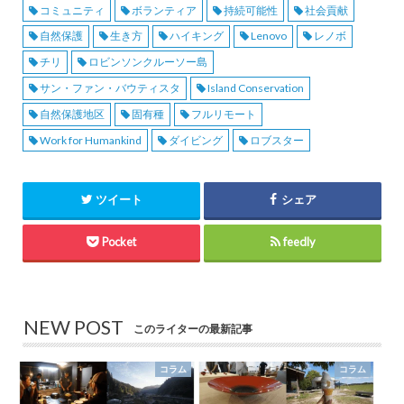
コミュニティ
ボランティア
持続可能性
社会貢献
自然保護
生き方
ハイキング
Lenovo
レノボ
チリ
ロビンソンクルーソー島
サン・ファン・バウティスタ
Island Conservation
自然保護地区
固有種
フルリモート
Work for Humankind
ダイビング
ロブスター
ツイート
シェア
Pocket
feedly
NEW POST
このライターの最新記事
コラム
コラム