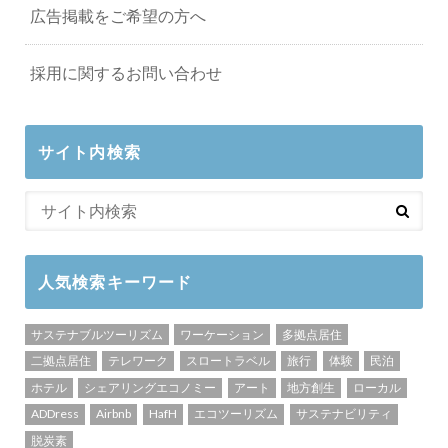
広告掲載をご希望の方へ
採用に関するお問い合わせ
サイト内検索
人気検索キーワード
サステナブルツーリズム
ワーケーション
多拠点居住
二拠点居住
テレワーク
スロートラベル
旅行
体験
民泊
ホテル
シェアリングエコノミー
アート
地方創生
ローカル
ADDress
Airbnb
HafH
エコツーリズム
サステナビリティ
脱炭素