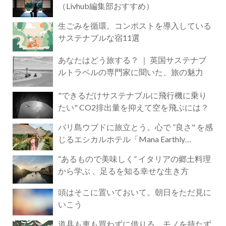
（Livhub編集部おすすめ）
生ごみを循環。コンポストを導入している
サステナブルな宿11選
あなたはどう旅する？ ｜ 英国サステナブ
ルトラベルの専門家に聞いた、旅の魅力
"できるだけサステナブルに飛行機に乗り
たい" CO2排出量を抑えて空を飛ぶには？
バリ島ウブドに旅立とう。心で ”良さ" を感
じるエシカルホテル「Mana Earthly
Paradise」
“あるもので美味しく” イタリアの郷土料理
から学ぶ 、足るを知る幸せな生き方
頭はそこに置いておいて。朝日をただ見に
いこう
道具も車も買わずに借りる。モノを持たず