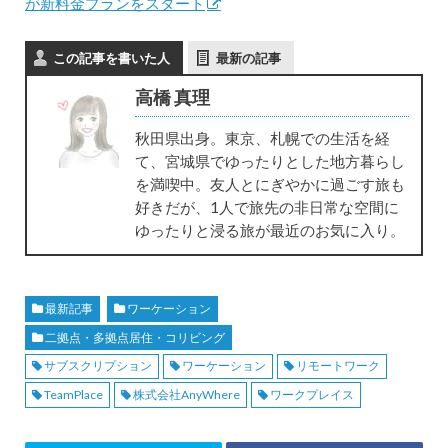
が新料金プランをスタート
この記事を書いた人
最新の記事
高橋 真理
秋田県出身。東京、札幌での生活を経
て、宮城県でゆったりとした地方暮らし
を満喫中。友人とにぎやかに過ごす旅も
好きだが、1人で旅先の非日常な空間に
ゆったりと浸る旅が最近のお気に入り。
最新記事
ワーケーション
二拠点・多拠点居住・コリビング
サブスクリプション
ワーケーション
リモートワーク
TeamPlace
株式会社AnyWhere
ワークプレイス