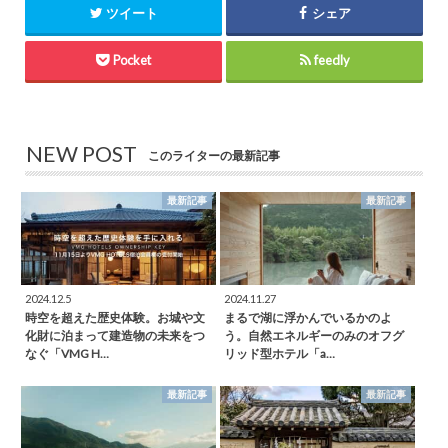
ツイート
シェア
Pocket
feedly
NEW POST
このライターの最新記事
最新記事
最新記事
2024.12.5
2024.11.27
時空を超えた歴史体験。お城や文
まるで湖に浮かんでいるかのよ
化財に泊まって建造物の未来をつ
う。自然エネルギーのみのオフグ
なぐ「VMG H…
リッド型ホテル「a…
最新記事
最新記事