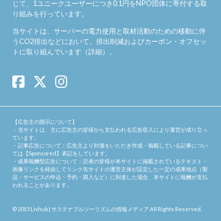
じて、1ユニークユーザーにつき0.1円をNPO団体に寄付する取
り組みを行っています。
当サイトは、サーバーの電力使用と取材活動のための移動に伴
うCO2排出などにおいて、排出削減およびカーボン・オフセッ
トに取り組んでいます（
詳細
）。
【広告主の開示について】
・当サイトは、主に広告主の皆様から支払われる広告収入により運営が成り立っ
ています。
・記事広告について：広告主より対価をいただき作成・掲載している記事につい
ては【Sponsored】表記をしています。
・成果報酬型広告について：読者の皆様が本サイトに掲載されているテキスト・
画像リンクを経由してリンク先サイトの運営主体が設定した一定の成果地点（製
品・サービスの申込・予約・購入など）に到達した場合、本サイトに報酬が支払
われることがあります。
© 2015
Livhub | サステナブルツーリズムの情報メディア
.All Rights Reserved.