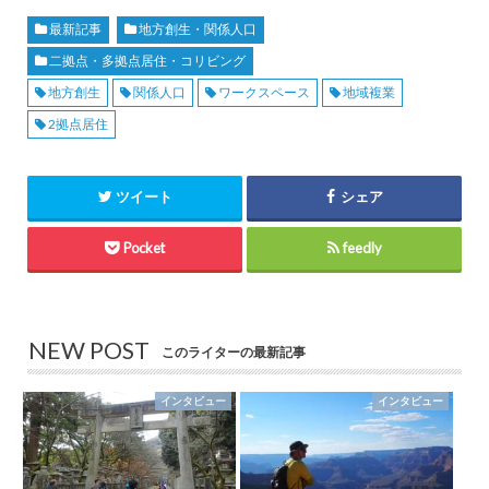
最新記事
地方創生・関係人口
二拠点・多拠点居住・コリビング
地方創生
関係人口
ワークスペース
地域複業
2拠点居住
ツイート
シェア
Pocket
feedly
NEW POST
このライターの最新記事
インタビュー
インタビュー