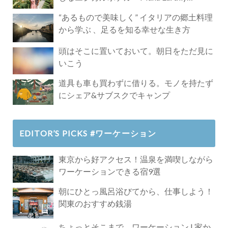
Paradise」
“あるもので美味しく” イタリアの郷土料理
から学ぶ 、足るを知る幸せな生き方
頭はそこに置いておいて。朝日をただ見に
いこう
道具も車も買わずに借りる。モノを持たず
にシェア&サブスクでキャンプ
EDITOR’S PICKS #ワーケーション
東京から好アクセス！温泉を満喫しながら
ワーケーションできる宿9選
朝にひとっ風呂浴びてから、仕事しよう！
関東のおすすめ銭湯
ちょっとそこまで、ワーケーション | 家か