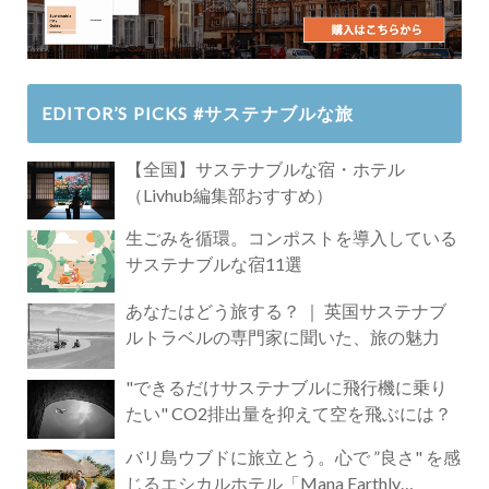
EDITOR’S PICKS #サステナブルな旅
【全国】サステナブルな宿・ホテル
（Livhub編集部おすすめ）
生ごみを循環。コンポストを導入している
サステナブルな宿11選
あなたはどう旅する？ ｜ 英国サステナブ
ルトラベルの専門家に聞いた、旅の魅力
"できるだけサステナブルに飛行機に乗り
たい" CO2排出量を抑えて空を飛ぶには？
バリ島ウブドに旅立とう。心で ”良さ" を感
じるエシカルホテル「Mana Earthly