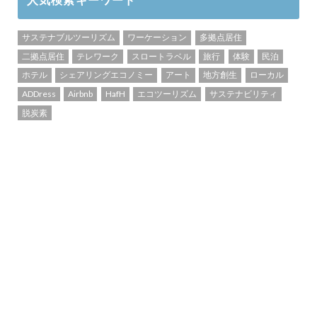
サステナブルツーリズム
ワーケーション
多拠点居住
二拠点居住
テレワーク
スロートラベル
旅行
体験
民泊
ホテル
シェアリングエコノミー
アート
地方創生
ローカル
ADDress
Airbnb
HafH
エコツーリズム
サステナビリティ
脱炭素