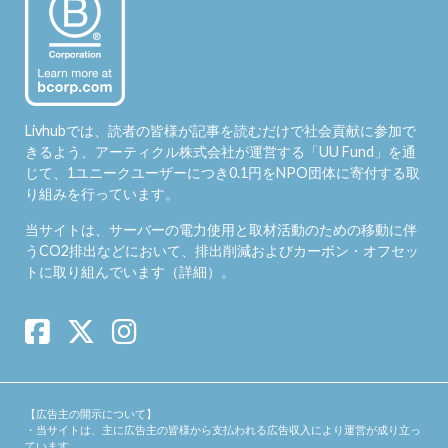
Livhubでは、読者の皆様が記事を読むだけで社会貢献に参加で
きるよう、アーティクル株式会社が運営する「
UU Fund
」を通
じて、1ユニークユーザーにつき0.1円をNPO団体に寄付する取
り組みを行っています。
当サイトは、サーバーの電力使用と取材活動のための移動に伴
うCO2排出などにおいて、排出削減およびカーボン・オフセッ
トに取り組んでいます（
詳細
）。
【広告主の開示について】
・当サイトは、主に広告主の皆様から支払われる広告収入により運営が成り立っ
ています。