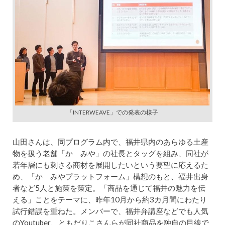
「INTERWEAVE」での発表の様子
山田さんは、同プログラム内で、福井県内のあらゆる土産
物を扱う老舗「かゞみや」の社長とタッグを組み、同社が
若年層にも刺さる商材を展開したいという要望に応えるた
め、「かゞみやプラットフォーム」構想のもと、福井出身
者など5人と施策を策定。「商品を通じて福井の魅力を伝
える」ことをテーマに、昨年10月から約3カ月間にわたり
試行錯誤を重ねた。メンバーで、福井弁講座などでも人気
のYoutuber、ともだりこさんらが同社商品を独自の目線で