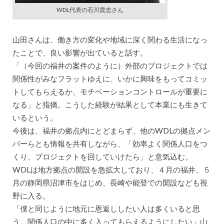
WDL代表の石川貴志さん
山田さんは、働き方の変化や地域に深く関わる生活になっ
たことで、良い影響が出ていると話す。
「（今回の福井の案件のように）外部のプロジェクトでは
関係性がみなフラットゆえに、いかに興味をもってコミッ
トしてもらえるか、モチベーションコントロールが重要に
なる」と指摘。こうした経験が結果として本業にも生きて
いるという。
今後は、福井の拠点内にとどまらず、他のWDLの拠点メン
バーらとも情報を共有しながら、「効率よく関係人口をつ
くり、プロジェクトを回していけたら」と意気込む。
WDLは地方拠点の開設を急拡大しており、４月の福井、５
月の静岡県沼津市をはじめ、長崎や能登での開設なども視
野に入る。
「僕と同じように地元に恩返ししたい人は多くいると思
う。関係人口の中に多く入ってもらえるようにしたい」山