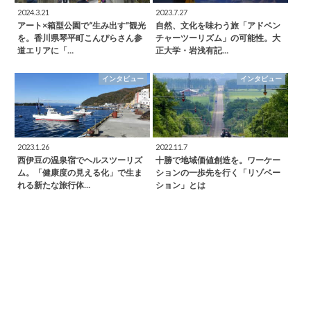
2024.3.21
2023.7.27
アート×箱型公園で“生み出す”観光
自然、文化を味わう旅「アドベン
を。香川県琴平町こんぴらさん参
チャーツーリズム」の可能性。大
道エリアに「…
正大学・岩浅有記…
インタビュー
インタビュー
2023.1.26
2022.11.7
西伊豆の温泉宿でヘルスツーリズ
十勝で地域価値創造を。ワーケー
ム。「健康度の見える化」で生ま
ションの一歩先を行く「リゾベー
れる新たな旅行体…
ション」とは