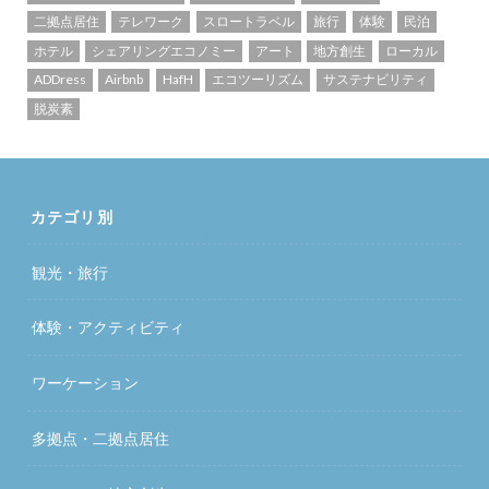
二拠点居住
テレワーク
スロートラベル
旅行
体験
民泊
ホテル
シェアリングエコノミー
アート
地方創生
ローカル
ADDress
Airbnb
HafH
エコツーリズム
サステナビリティ
脱炭素
カテゴリ別
観光・旅行
体験・アクティビティ
ワーケーション
多拠点・二拠点居住