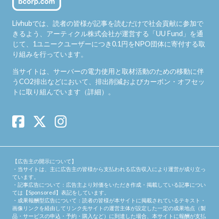
Livhubでは、読者の皆様が記事を読むだけで社会貢献に参加で
きるよう、アーティクル株式会社が運営する「
UU Fund
」を通
じて、1ユニークユーザーにつき0.1円をNPO団体に寄付する取
り組みを行っています。
当サイトは、サーバーの電力使用と取材活動のための移動に伴
うCO2排出などにおいて、排出削減およびカーボン・オフセッ
トに取り組んでいます（
詳細
）。
【広告主の開示について】
・当サイトは、主に広告主の皆様から支払われる広告収入により運営が成り立っ
ています。
・記事広告について：広告主より対価をいただき作成・掲載している記事につい
ては【Sponsored】表記をしています。
・成果報酬型広告について：読者の皆様が本サイトに掲載されているテキスト・
画像リンクを経由してリンク先サイトの運営主体が設定した一定の成果地点（製
品・サービスの申込・予約・購入など）に到達した場合、本サイトに報酬が支払