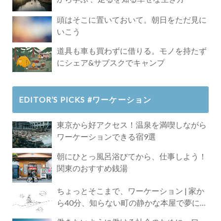
頭はそこに置いておいて。朝日をただ見に
いこう
道具も車も買わずに借りる。モノを持たず
にシェア&サブスクでキャンプ
EDITOR’S PICKS #ワーケーション
東京から好アクセス！温泉を満喫しながら
ワーケーションできる宿9選
朝にひとっ風呂浴びてから、仕事しよう！
関東のおすすめ銭湯
ちょっとそこまで、ワーケーション | 家か
ら40分、知らない町の静かな本屋で夢に近
づく4時間の旅