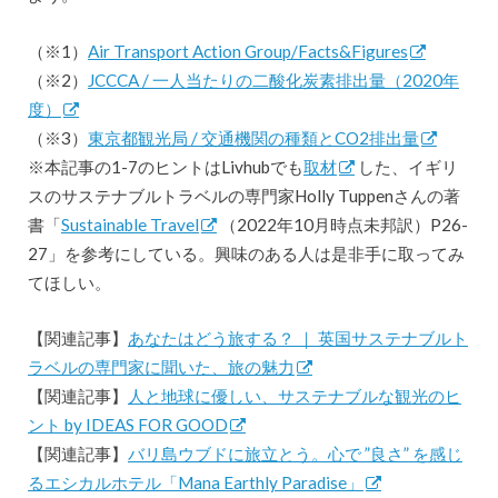
（※1）
Air Transport Action Group/Facts&Figures
（※2）
JCCCA / 一人当たりの二酸化炭素排出量（2020年
度）
（※3）
東京都観光局 / 交通機関の種類とCO2排出量
※本記事の1-7のヒントはLivhubでも
取材
した、イギリ
スのサステナブルトラベルの専門家Holly Tuppenさんの著
書「
Sustainable Travel
（2022年10月時点未邦訳）P26-
27」を参考にしている。興味のある人は是非手に取ってみ
てほしい。
【関連記事】
あなたはどう旅する？ ｜ 英国サステナブルト
ラベルの専門家に聞いた、旅の魅力
【関連記事】
人と地球に優しい、サステナブルな観光のヒ
ント by IDEAS FOR GOOD
【関連記事】
バリ島ウブドに旅立とう。心で ”良さ” を感じ
るエシカルホテル「Mana Earthly Paradise」