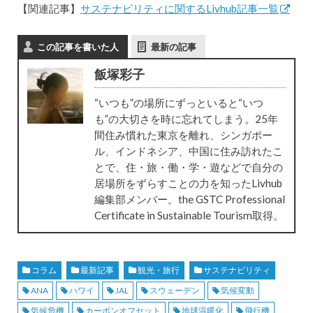
【関連記事】
サステナビリティに関するLivhub記事一覧
この記事を書いた人
最新の記事
飯塚彩子
“いつも”の場所にずっといると“いつ
も”の大切さを時に忘れてしまう。25年
間住み慣れた東京を離れ、シンガポー
ル、インドネシア、中国に住み訪れたこ
とで、住・旅・働・学・遊などで自分の
居場所をずらすことの力を知ったLivhub
編集部メンバー。the GSTC Professional
Certificate in Sustainable Tourism取得。
コラム
最新記事
観光・旅行
サステナビリティ
ANA
ハワイ
JAL
スウェーデン
気候変動
気候危機
カーボンオフセット
地球温暖化
飛行機