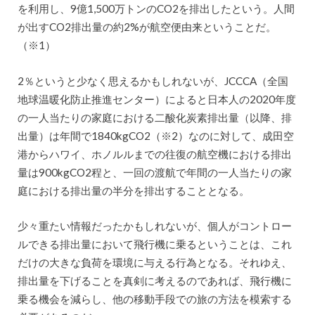
を利用し、9億1,500万トンのCO2を排出したという。人間
が出すCO2排出量の約2%が航空便由来ということだ。
（※1）
2％というと少なく思えるかもしれないが、JCCCA（全国
地球温暖化防止推進センター）によると日本人の2020年度
の一人当たりの家庭における二酸化炭素排出量（以降、排
出量）は年間で1840kgCO2（※2）なのに対して、成田空
港からハワイ、ホノルルまでの往復の航空機における排出
量は900kgCO2程と、一回の渡航で年間の一人当たりの家
庭における排出量の半分を排出することとなる。
少々重たい情報だったかもしれないが、個人がコントロー
ルできる排出量において飛行機に乗るということは、これ
だけの大きな負荷を環境に与える行為となる。それゆえ、
排出量を下げることを真剣に考えるのであれば、飛行機に
乗る機会を減らし、他の移動手段での旅の方法を模索する