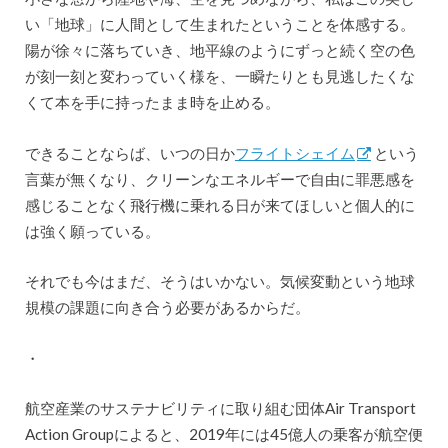
い「地球」に人間として生まれたということを体感する。
陽が徐々に落ちていき、地平線のようにずっと続く空の色
が刻一刻と変わっていく様を、一瞬たりとも見逃したくな
くて本を手に持ったまま時を止める。
できることならば、いつの日か
フライトシェイム
という
言葉が無くなり、クリーンなエネルギーで自由に罪悪感を
感じることなく飛行機に乗れる日が来てほしいと個人的に
は強く願っている。
それでも今はまだ、そうはいかない。気候変動という地球
規模の課題に向き合う必要があるからだ。
・
航空産業のサステナビリティに取り組む団体Air Transport
Action Groupによると、2019年には45億人の乗客が航空便