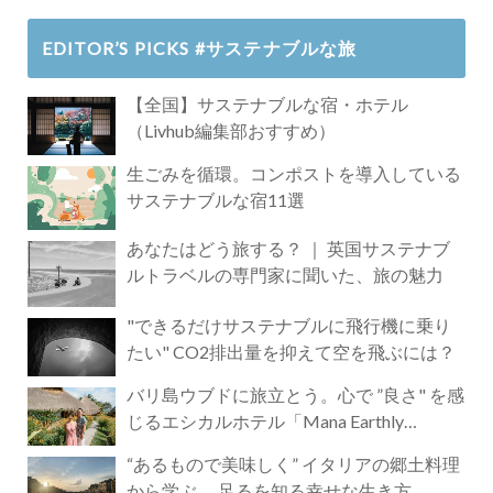
EDITOR’S PICKS #サステナブルな旅
【全国】サステナブルな宿・ホテル
（Livhub編集部おすすめ）
生ごみを循環。コンポストを導入している
サステナブルな宿11選
あなたはどう旅する？ ｜ 英国サステナブ
ルトラベルの専門家に聞いた、旅の魅力
"できるだけサステナブルに飛行機に乗り
たい" CO2排出量を抑えて空を飛ぶには？
バリ島ウブドに旅立とう。心で ”良さ" を感
じるエシカルホテル「Mana Earthly
Paradise」
“あるもので美味しく” イタリアの郷土料理
から学ぶ 、足るを知る幸せな生き方