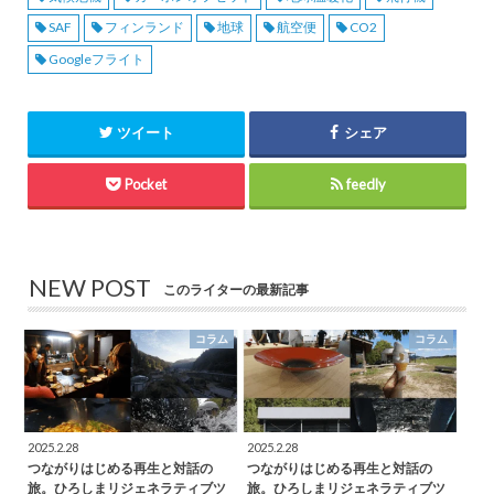
SAF
フィンランド
地球
航空便
CO2
Googleフライト
ツイート
シェア
Pocket
feedly
NEW POST
このライターの最新記事
コラム
コラム
2025.2.28
2025.2.28
つながりはじめる再生と対話の
つながりはじめる再生と対話の
旅。ひろしまリジェネラティブツ
旅。ひろしまリジェネラティブツ