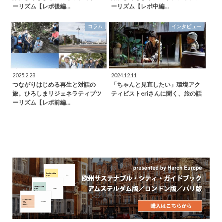
ーリズム【レポ後編…
ーリズム【レポ中編…
コラム
インタビュー
2025.2.28
2024.12.11
つながりはじめる再生と対話の
「ちゃんと見直したい」環境アク
旅。ひろしまリジェネラティブツ
ティビストeriさんに聞く、旅の話
ーリズム【レポ前編…