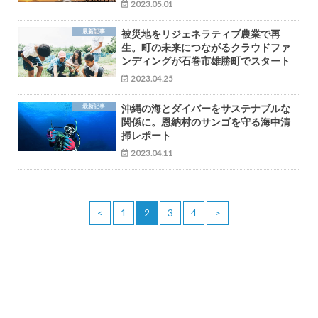
2023.05.01
最新記事
被災地をリジェネラティブ農業で再
生。町の未来につながるクラウドファ
ンディングが石巻市雄勝町でスタート
2023.04.25
最新記事
沖縄の海とダイバーをサステナブルな
関係に。恩納村のサンゴを守る海中清
掃レポート
2023.04.11
<
1
2
3
4
>