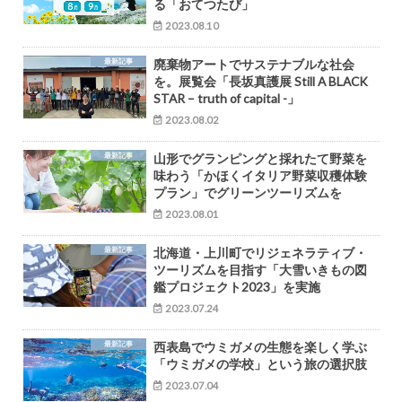
る「おてつたび」
2023.08.10
最新記事
廃棄物アートでサステナブルな社会
を。展覧会「⻑坂真護展 Still A BLACK
STAR – truth of capital -」
2023.08.02
最新記事
山形でグランピングと採れたて野菜を
味わう「かほくイタリア野菜収穫体験
プラン」でグリーンツーリズムを
2023.08.01
最新記事
北海道・上川町でリジェネラティブ・
ツーリズムを目指す「大雪いきもの図
鑑プロジェクト2023」を実施
2023.07.24
最新記事
西表島でウミガメの生態を楽しく学ぶ
「ウミガメの学校」という旅の選択肢
2023.07.04