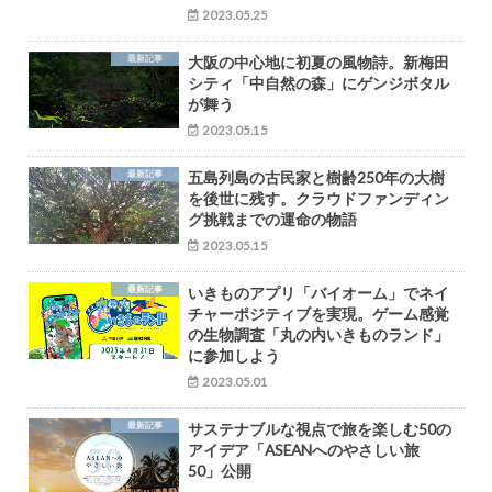
2023.05.25
最新記事
大阪の中心地に初夏の風物詩。新梅田
シティ「中自然の森」にゲンジボタル
が舞う
2023.05.15
最新記事
五島列島の古民家と樹齢250年の大樹
を後世に残す。クラウドファンディン
グ挑戦までの運命の物語
2023.05.15
最新記事
いきものアプリ「バイオーム」でネイ
チャーポジティブを実現。ゲーム感覚
の生物調査「丸の内いきものランド」
に参加しよう
2023.05.01
最新記事
サステナブルな視点で旅を楽しむ50の
アイデア「ASEANへのやさしい旅
50」公開