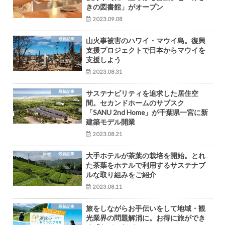
きの図書館」がオープン
2023.09.08
最新記事
山火事被害のハワイ・マウイ島。復興
支援プロジェクトで日本からマウイを
支援しよう
2023.08.31
最新記事
サステナビリティを追求した居住空
間。セカンドホームのサブスク
「SANU 2nd Home」が千葉県一宮に新
建築モデル開業
2023.08.21
最新記事
大手ホテルが茶葉の栽培を開始。とれ
た茶葉をホテルで利用するサステナブ
ルな取り組みをご紹介
2023.08.11
最新記事
旅をしながらお手伝いをして地域・観
光業界の問題解消に。お得に旅ができ