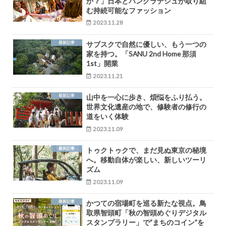
か？」日本とバングラデシュが取り組
む持続可能なファッション
2023.11.28
最新記事
サブスクで自然に優しい、もう一つの
家を持つ。「SANU 2nd Home 那須
1st」開業
2023.11.21
最新記事
山中を一心に歩き、煩悩をふり払う。
世界文化遺産の地で、修験者の修行の
道をいく体験
2023.11.09
最新記事
トゥクトゥクで、まだ見ぬ東京の秘境
へ。移動自体が楽しい、新しいツーリ
ズム
2023.11.09
最新記事
かつての宿場町を巡る新たな視点。鳥
取県智頭町「秋の智頭めぐりデジタル
スタンプラリー」で”まちのコイン”を