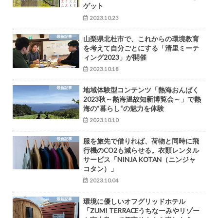
ゲット
2023.10.23
最新記事
山梨県北杜市で、これからの環境教育
を考えて自分ごとにする「清里ミーテ
ィング2023」が開催
2023.10.18
最新記事
地域体験型コンテンツ「熱海おんぱく
2023秋～熱海温故知新博覧会～」で熱
海の“暮らし“の魅力を体験
2023.10.10
最新記事
服を旅先で借りれば、荷物と同時に飛
行機のCO2も減らせる。衣類レンタル
サービス「NINJA KOTAN（ニンジャ
コタン）」
2023.10.04
最新記事
環境に優しいオフグリッドホテル
「ZUMI TERRACEうちなーみやリゾー