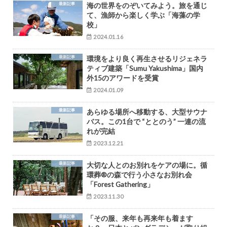
最新記事
海の世界をのぞいてみよう。旅を通じ
て、漁師から楽しく学ぶ「海藻の学
校」
2024.01.16
最新記事
環境をより良く再生させるリジェネラ
ティブ建築「Sumu Yakushima」国内
外15のアワードを受賞
2024.01.09
最新記事
あらゆる場所へ移動する、大型サウナ
バス。この1台で “ととのう” 一連の流
れが完結
2023.12.21
最新記事
大切な人とのお別れをケアの場に。循
環葬®︎の森で行う小さなお別れ会
「Forest Gathering」
2023.11.30
最新記事
「その服、来年も再来年も着ます