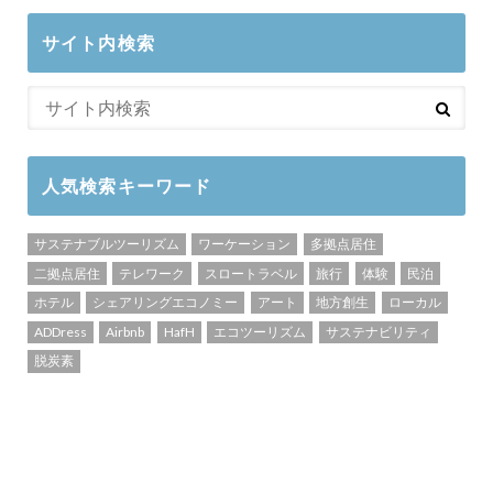
サイト内検索
人気検索キーワード
サステナブルツーリズム
ワーケーション
多拠点居住
二拠点居住
テレワーク
スロートラベル
旅行
体験
民泊
ホテル
シェアリングエコノミー
アート
地方創生
ローカル
ADDress
Airbnb
HafH
エコツーリズム
サステナビリティ
脱炭素