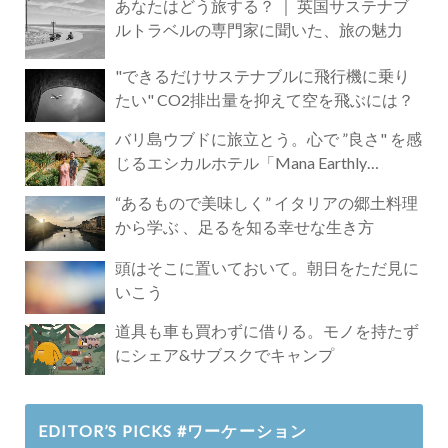
あなたはどう旅する？ ｜ 英国サステナブ
ルトラベルの専門家に聞いた、旅の魅力
"できるだけサステナブルに飛行機に乗り
たい" CO2排出量を抑えて空を飛ぶには？
バリ島ウブドに旅立とう。心で ”良さ" を感
じるエシカルホテル「Mana Earthly
Paradise」
“あるもので美味しく” イタリアの郷土料理
から学ぶ 、足るを知る幸せな生き方
頭はそこに置いておいて。朝日をただ見に
いこう
道具も車も買わずに借りる。モノを持たず
にシェア&サブスクでキャンプ
EDITOR’S PICKS #ワーケーション