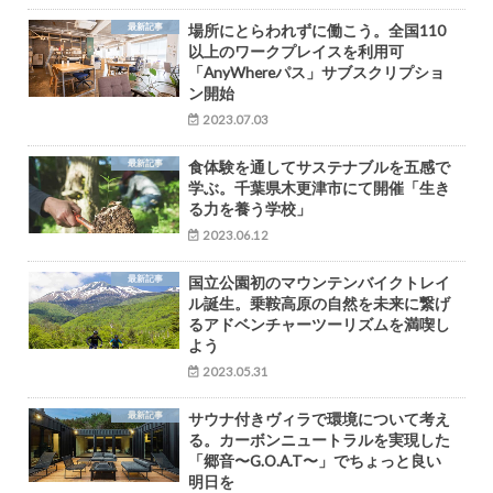
最新記事
場所にとらわれずに働こう。全国110
以上のワークプレイスを利用可
「AnyWhereパス」サブスクリプショ
ン開始
2023.07.03
最新記事
食体験を通してサステナブルを五感で
学ぶ。千葉県木更津市にて開催「生き
る力を養う学校」
2023.06.12
最新記事
国立公園初のマウンテンバイクトレイ
ル誕生。乗鞍高原の自然を未来に繋げ
るアドベンチャーツーリズムを満喫し
よう
2023.05.31
最新記事
サウナ付きヴィラで環境について考え
る。カーボンニュートラルを実現した
「郷音〜G.O.A.T〜」でちょっと良い
明日を