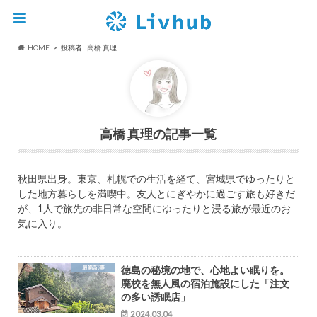
HOME
投稿者 : 高橋 真理
高橋 真理
秋田県出身。東京、札幌での生活を経て、宮城県でゆったりと
した地方暮らしを満喫中。友人とにぎやかに過ごす旅も好きだ
が、1人で旅先の非日常な空間にゆったりと浸る旅が最近のお
気に入り。
最新記事
徳島の秘境の地で、心地よい眠りを。
廃校を無人風の宿泊施設にした「注文
の多い誘眠店」
2024.03.04