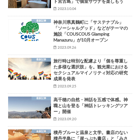
ト宮古島」で個室サウナを楽しもう
2023.10.04
最新記事
神奈川県真鶴町に「サステナブル」
「ソーシャルグッド」などがテーマの
施設「COUSCOUS Glamping
Manazuru」が10月オープン
2023.09.26
最新記事
旅行時は特別な配慮より「個を尊重し
た多様な選択肢」を。観光業における
セクシュアルマイノリティ対応の研究
成果を発表
2023.09.25
最新記事
高千穂の自然・神話を五感で体感。神
職と山を登る「神話トレッキングツア
ー」開催
2023.09.20
最新記事
積丹ブルーと温泉と文学。書店のない
積丹半島に「崖っぷち書店」と「みさ