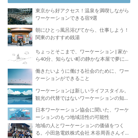
東京から好アクセス！温泉を満喫しながら
ワーケーションできる宿9選
朝にひとっ風呂浴びてから、仕事しよう！
関東のおすすめ銭湯
ちょっとそこまで、ワーケーション | 家か
ら40分、知らない町の静かな本屋で夢に近
づく4時間の旅
働きたいように働ける社会のために、ワー
ケーションができること
ワーケーションは新しいライフスタイル。
観光の代替ではないワーケーションの知ら
れざる魅力
日本ワーケーション協会に聞いた、ワーケ
ーションのもつ地域活性の可能性
地域の人とワーケーションの価値をつく
る。小田急電鉄株式会社 木谷周吾さんイン