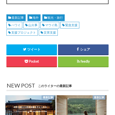
最新記事
海外
観光・旅行
ハワイ
山火事
マウイ島
緊急支援
支援プロジェクト
災害支援
ツイート
シェア
Pocket
feedly
NEW POST
このライターの最新記事
最新記事
最新記事