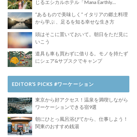
じるエシカルホテル「Mana Earthly
Paradise」
“あるもので美味しく” イタリアの郷土料理
から学ぶ 、足るを知る幸せな生き方
頭はそこに置いておいて。朝日をただ見に
いこう
道具も車も買わずに借りる。モノを持たず
にシェア&サブスクでキャンプ
EDITOR’S PICKS #ワーケーション
東京から好アクセス！温泉を満喫しながら
ワーケーションできる宿9選
朝にひとっ風呂浴びてから、仕事しよう！
関東のおすすめ銭湯