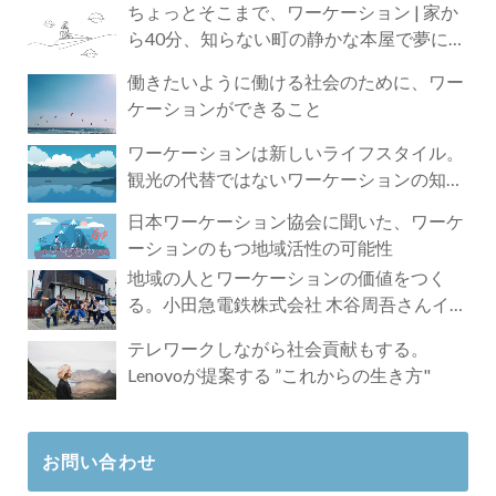
ちょっとそこまで、ワーケーション | 家か
ら40分、知らない町の静かな本屋で夢に近
づく4時間の旅
働きたいように働ける社会のために、ワー
ケーションができること
ワーケーションは新しいライフスタイル。
観光の代替ではないワーケーションの知ら
れざる魅力
日本ワーケーション協会に聞いた、ワーケ
ーションのもつ地域活性の可能性
地域の人とワーケーションの価値をつく
る。小田急電鉄株式会社 木谷周吾さんイン
タビュー
テレワークしながら社会貢献もする。
Lenovoが提案する ”これからの生き方"
お問い合わせ