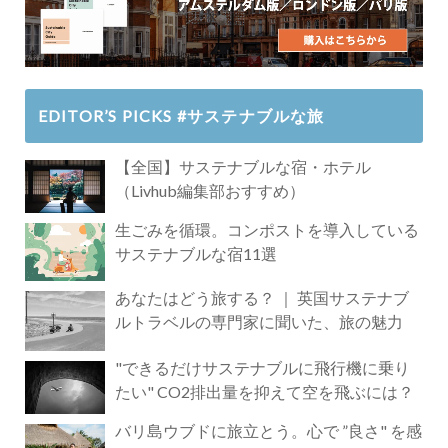
EDITOR’S PICKS #サステナブルな旅
【全国】サステナブルな宿・ホテル
（Livhub編集部おすすめ）
生ごみを循環。コンポストを導入している
サステナブルな宿11選
あなたはどう旅する？ ｜ 英国サステナブ
ルトラベルの専門家に聞いた、旅の魅力
"できるだけサステナブルに飛行機に乗り
たい" CO2排出量を抑えて空を飛ぶには？
バリ島ウブドに旅立とう。心で ”良さ" を感