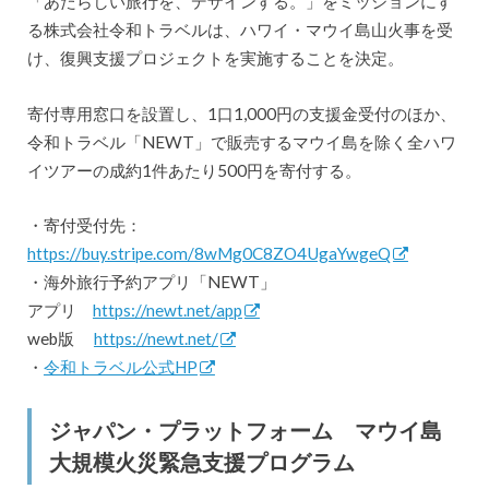
「あたらしい旅行を、デザインする。」をミッションにす
る株式会社令和トラベルは、ハワイ・マウイ島山火事を受
け、復興支援プロジェクトを実施することを決定。
寄付専用窓口を設置し、1口1,000円の支援金受付のほか、
令和トラベル「NEWT」で販売するマウイ島を除く全ハワ
イツアーの成約1件あたり500円を寄付する。
・寄付受付先：
https://buy.stripe.com/8wMg0C8ZO4UgaYwgeQ
・海外旅行予約アプリ「NEWT」
アプリ
https://newt.net/app
web版
https://newt.net/
・
令和トラベル公式HP
ジャパン・プラットフォーム マウイ島
大規模火災緊急支援プログラム