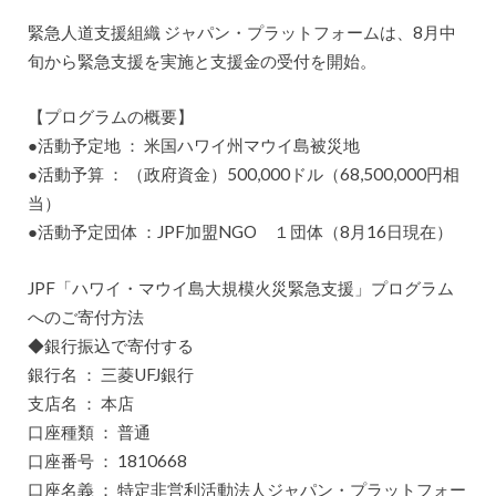
緊急人道支援組織 ジャパン・プラットフォームは、8月中
旬から緊急支援を実施と支援金の受付を開始。
【プログラムの概要】
●活動予定地 ： 米国ハワイ州マウイ島被災地
●活動予算 ： （政府資金）500,000ドル（68,500,000円相
当）
●活動予定団体 ：JPF加盟NGO １団体（8月16日現在）
JPF「ハワイ・マウイ島大規模火災緊急支援」プログラム
へのご寄付方法
◆銀行振込で寄付する
銀行名 ： 三菱UFJ銀行
支店名 ： 本店
口座種類 ： 普通
口座番号 ： 1810668
口座名義 ： 特定非営利活動法人ジャパン・プラットフォー