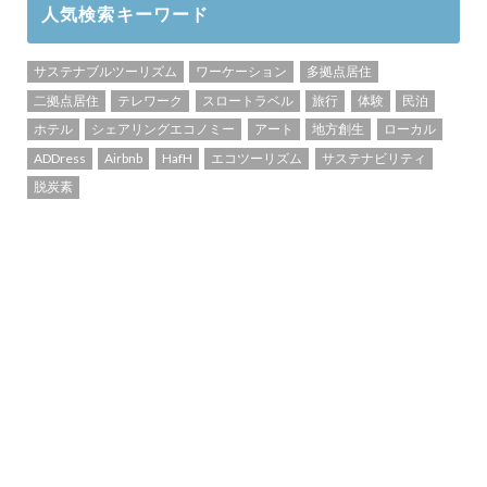
人気検索キーワード
サステナブルツーリズム
ワーケーション
多拠点居住
二拠点居住
テレワーク
スロートラベル
旅行
体験
民泊
ホテル
シェアリングエコノミー
アート
地方創生
ローカル
ADDress
Airbnb
HafH
エコツーリズム
サステナビリティ
脱炭素