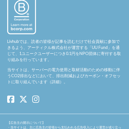
Livhubでは、読者の皆様が記事を読むだけで社会貢献に参加で
きるよう、アーティクル株式会社が運営する「
UU Fund
」を通
じて、1ユニークユーザーにつき0.1円をNPO団体に寄付する取
り組みを行っています。
当サイトは、サーバーの電力使用と取材活動のための移動に伴
うCO2排出などにおいて、排出削減およびカーボン・オフセッ
トに取り組んでいます（
詳細
）。
【広告主の開示について】
・当サイトは、主に広告主の皆様から支払われる広告収入により運営が成り立っ