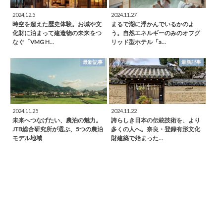
2024.12.5
2024.11.27
時空を超えた歴史体験。お城や文
まるで湖に浮かんでいるかのよ
化財に泊まって建造物の未来をつ
う。自然エネルギーのみのオフグ
なぐ「VMG H…
リッド型ホテル「a…
最新記事
最新記事
2024.11.25
2024.11.22
未来へつなげたい、農泊の魅力。
誇らしき日本の伝統技術を、より
JTB総合研究所が選ぶ、5つの農泊
多くの人へ。奈良・登録有形文化
モデル地域
財建築で始まった…