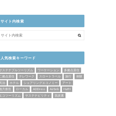
サイト内検索
人気検索キーワード
サステナブルツーリズム
ワーケーション
多拠点居住
二拠点居住
テレワーク
スロートラベル
旅行
体験
民泊
ホテル
シェアリングエコノミー
アート
地方創生
ローカル
ADDress
Airbnb
HafH
エコツーリズム
サステナビリティ
脱炭素