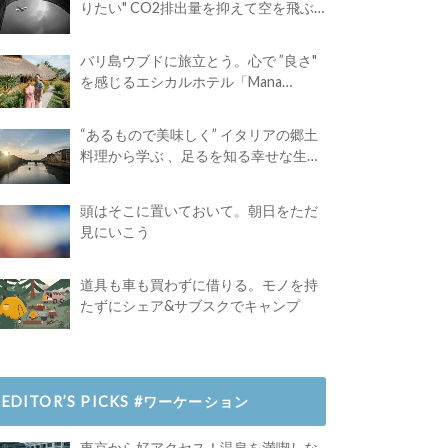
りたい" CO2排出量を抑えて空を飛ぶ
には？
バリ島ウブドに旅立とう。心で ”良さ"
を感じるエシカルホテル「Mana
Earthly Paradise」
“あるもので美味しく” イタリアの郷土
料理から学ぶ 、足るを知る幸せな生き
方
頭はそこに置いておいて。朝日をただ
見にいこう
道具も車も買わずに借りる。モノを持
たずにシェア&サブスクでキャンプ
EDITOR’S PICKS #ワーケーション
東京から好アクセス！温泉を満喫しな