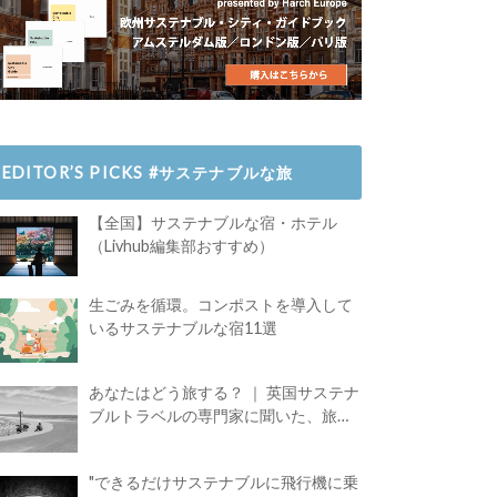
EDITOR’S PICKS #サステナブルな旅
【全国】サステナブルな宿・ホテル
（Livhub編集部おすすめ）
生ごみを循環。コンポストを導入して
いるサステナブルな宿11選
あなたはどう旅する？ ｜ 英国サステナ
ブルトラベルの専門家に聞いた、旅の
魅力
"できるだけサステナブルに飛行機に乗