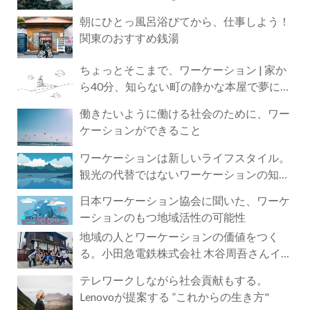
朝にひとっ風呂浴びてから、仕事しよう！
関東のおすすめ銭湯
ちょっとそこまで、ワーケーション | 家か
ら40分、知らない町の静かな本屋で夢に近
づく4時間の旅
働きたいように働ける社会のために、ワー
ケーションができること
ワーケーションは新しいライフスタイル。
観光の代替ではないワーケーションの知ら
れざる魅力
日本ワーケーション協会に聞いた、ワーケ
ーションのもつ地域活性の可能性
地域の人とワーケーションの価値をつく
る。小田急電鉄株式会社 木谷周吾さんイン
タビュー
テレワークしながら社会貢献もする。
Lenovoが提案する ”これからの生き方"