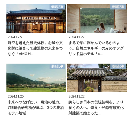
最新記事
最新記事
2024.12.5
2024.11.27
時空を超えた歴史体験。お城や文
まるで湖に浮かんでいるかのよ
化財に泊まって建造物の未来をつ
う。自然エネルギーのみのオフグ
なぐ「VMG H…
リッド型ホテル「a…
最新記事
最新記事
2024.11.25
2024.11.22
未来へつなげたい、農泊の魅力。
誇らしき日本の伝統技術を、より
JTB総合研究所が選ぶ、5つの農泊
多くの人へ。奈良・登録有形文化
モデル地域
財建築で始まった…