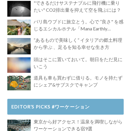
"できるだけサステナブルに飛行機に乗り
たい" CO2排出量を抑えて空を飛ぶには？
バリ島ウブドに旅立とう。心で ”良さ" を感
じるエシカルホテル「Mana Earthly
Paradise」
“あるもので美味しく” イタリアの郷土料理
から学ぶ 、足るを知る幸せな生き方
頭はそこに置いておいて。朝日をただ見に
いこう
道具も車も買わずに借りる。モノを持たず
にシェア&サブスクでキャンプ
EDITOR’S PICKS #ワーケーション
東京から好アクセス！温泉を満喫しながら
ワーケーションできる宿9選