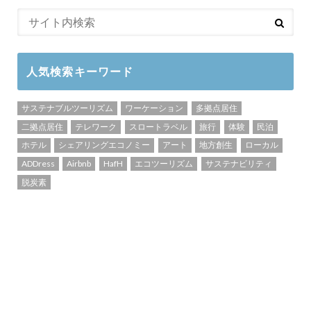
人気検索キーワード
サステナブルツーリズム
ワーケーション
多拠点居住
二拠点居住
テレワーク
スロートラベル
旅行
体験
民泊
ホテル
シェアリングエコノミー
アート
地方創生
ローカル
ADDress
Airbnb
HafH
エコツーリズム
サステナビリティ
脱炭素