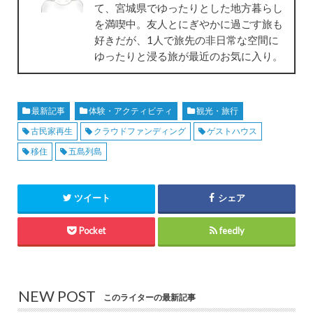
て、宮城県でゆったりとした地方暮らし
を満喫中。友人とにぎやかに過ごす旅も
好きだが、1人で旅先の非日常な空間に
ゆったりと浸る旅が最近のお気に入り。
最新記事
体験・アクティビティ
観光・旅行
古民家再生
クラウドファンディング
ゲストハウス
移住
五島列島
ツイート
シェア
Pocket
feedly
NEW POST
このライターの最新記事