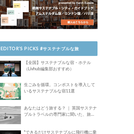
EDITOR’S PICKS #サステナブルな旅
【全国】サステナブルな宿・ホテル
（Livhub編集部おすすめ）
生ごみを循環。コンポストを導入して
いるサステナブルな宿11選
あなたはどう旅する？ ｜ 英国サステナ
ブルトラベルの専門家に聞いた、旅の
魅力
"できるだけサステナブルに飛行機に乗