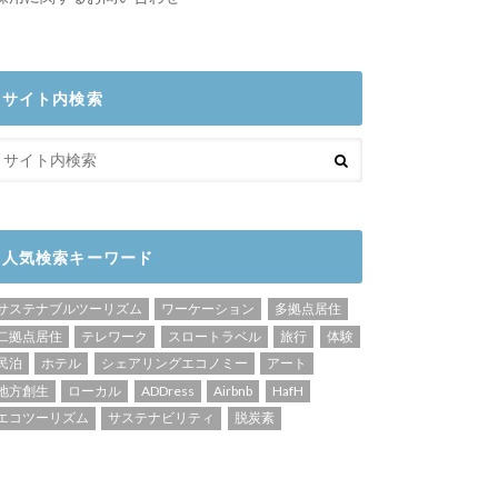
サイト内検索
人気検索キーワード
サステナブルツーリズム
ワーケーション
多拠点居住
二拠点居住
テレワーク
スロートラベル
旅行
体験
民泊
ホテル
シェアリングエコノミー
アート
地方創生
ローカル
ADDress
Airbnb
HafH
エコツーリズム
サステナビリティ
脱炭素