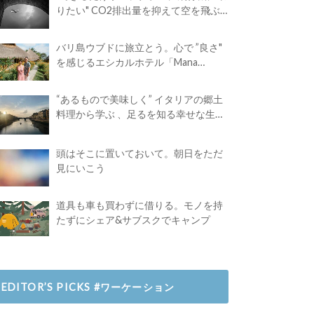
りたい" CO2排出量を抑えて空を飛ぶ
には？
バリ島ウブドに旅立とう。心で ”良さ"
を感じるエシカルホテル「Mana
Earthly Paradise」
“あるもので美味しく” イタリアの郷土
料理から学ぶ 、足るを知る幸せな生き
方
頭はそこに置いておいて。朝日をただ
見にいこう
道具も車も買わずに借りる。モノを持
たずにシェア&サブスクでキャンプ
EDITOR’S PICKS #ワーケーション