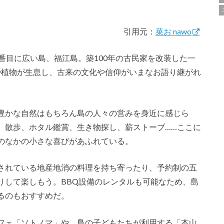
引用元：
菜お nawo
番目に広い島、福江島。築100年の古民家を改装した一
物や植物が生息し、古来の文化や信仰がいまなお語り継がれ
豊かな自然はもちろん島の人々の営みを身近に感じら
。散歩、ホタル鑑賞、生き物探し、薪ストーブ……ここに
のなかの小さな喜びがあふれている。
されている地産地消の料理を持ち寄ったり、予約制の五
りして楽しもう。BBQ設備のレンタルも可能なため、島
るのもおすすめだ。
フェ「ソトノマ」や、島の子どもたちが利用する「本山