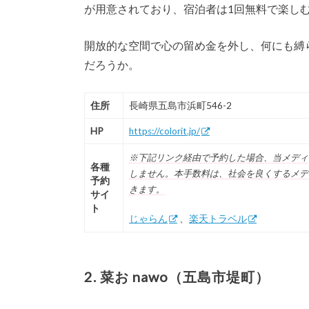
が用意されており、宿泊者は1回無料で楽し
開放的な空間で心の留め金を外し、何にも縛
だろうか。
住所
長崎県五島市浜町546-2
HP
https://colorit.jp/
※下記リンク経由で予約した場合、当メディ
各種
しません。本手数料は、社会を良くするメデ
予約
きます。
サイ
ト
じゃらん
、
楽天トラベル
2. 菜お nawo（五島市堤町）