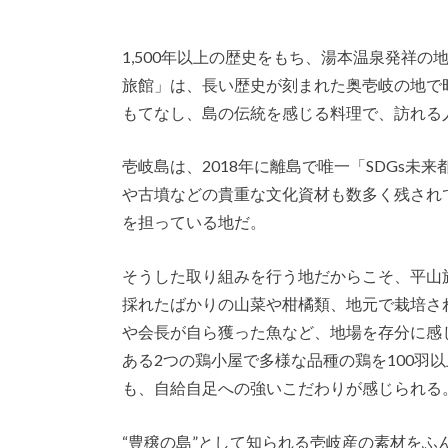
1,500年以上の歴史をもち、湯本温泉発祥
旅館」は、長い歴史が刻まれた奥壱岐の地で
もてなし、島の伝統を感じる料理で、訪れる
壱岐島は、2018年に離島で唯一「SDGs
や古墳などの貴重な文化資材も数多く残されて
を担っている地だ。
そうした取り組みを行う地だからこそ、平山
採れたばかりの山菜や柑橘類、地元で栽培さ
や会長が自ら獲った魚など、地場を存分に感
ある2つの鶏小屋で多様な品種の鶏を100羽
も、自給自足への強いこだわりが感じられる
“豊穣の島”として知られる壱岐産の素材を