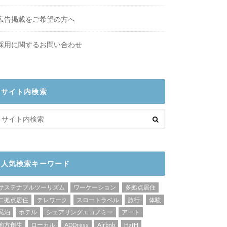
広告掲載をご希望の方へ
採用に関するお問い合わせ
サイト内検索
人気検索キーワード
サステナブルツーリズム
ワーケーション
多拠点居住
二拠点居住
テレワーク
スロートラベル
旅行
体験
民泊
ホテル
シェアリングエコノミー
アート
地方創生
ローカル
ADDress
Airbnb
HafH