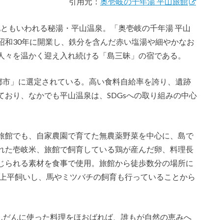
引用元：
奥壱岐の千年湯 平山旅館
の地ともいわれる秘湯・平山温泉。「奥壱岐の千年湯 平山
昭和30年に開業し、鉄分を含んだ赤い塩湯や細やかなお
人々を温かく迎え入れ続ける「島三昧」の宿である。
未来都市」に選定されている。高い食料自給率を誇り、遺跡
おり、なかでも平山温泉は、SDGsへの取り組みの中心
旅館でも、自家農園で育てた無農薬野菜を中心に、島で
れた壱岐米、旅館で飼育している鶏が産んだ卵、料理長
じられる素材を食事で使用。旅館から徒歩数分の場所に
以上平飼いし、馬やミツバチの飼育も行っていることから
。
ふんだんに使った料理をほおばれば、誰もが自然の恵みへ