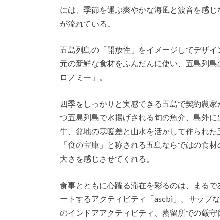
には、季節を運ぶ爽やかな海風と波音を感じ
が流れている。
五島列島の「開放性」をイメージしてデザイ
元の新鮮な食材をふんだんに使い、五島列島
ロノミー」。
四季をしっかりと実感できる五島で契約農家
つ五島列島で水揚げされる旬の魚介、島外に
牛、盆地の寒暖差と山水を活かして作られた
「食の宝庫」と称される五島ならではの食材
大さを感じさせてくれる。
食事とともに心躍る滞在を彩るのは、まるで
ートするアクティビティ「asobi」。サッ
のインドアアクティビティ、蒸留所での厳守