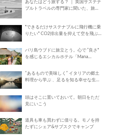
あなたはどう旅する？ ｜ 英国サステナ
ブルトラベルの専門家に聞いた、旅の
魅力
"できるだけサステナブルに飛行機に乗
りたい" CO2排出量を抑えて空を飛ぶ
には？
バリ島ウブドに旅立とう。心で ”良さ"
を感じるエシカルホテル「Mana
Earthly Paradise」
“あるもので美味しく” イタリアの郷土
料理から学ぶ 、足るを知る幸せな生き
方
頭はそこに置いておいて。朝日をただ
見にいこう
道具も車も買わずに借りる。モノを持
たずにシェア&サブスクでキャンプ