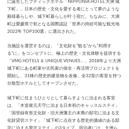
に誕生したブティックホテル「NIPPONIA HOTEL 大洲 城
下町」。日本の歴史・文化を愛する者にとって夢のような
殿様暮らしや、城下町暮らしが叶う宿だ。ちなみに、大洲
町は愛媛県で初となる国際認証「世界の持続可能な観光地
2022年 TOP100選」に選出された。
当施設を運営するのは、「文化財を“観る”から“利用す
る”に」をコンセプトに、極上の歴史・文化体験を提供する
「VMG HOTELS ＆ UNIQUE VENUES」。2018年より大洲
城下町にある町家や古民家の保全・再活用プロジェクトを
開始し、31棟の歴史的建造物を改修。全32室の客室を持つ
分散型ホテルとしてオープンさせた。
城下町に住まうひとりとして暮らすように泊まれる客室
は、「木造復元天守に泊まる日本初のキャッスルステイ」
「国登録有形文化財・旧大洲藩主の末裔の邸宅に泊まる文
化財貸切ステイ」「城下町に点在する歴史的価値のある邸
宅に泊まる贅沢ステイ」の3タイプ。宿泊者には、大洲ら