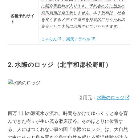
に紹介手数料が入ります。予約者の方に追加の
費用負担は発生致しません。本手数料は、社会
各種予約サイ
を良くするメディア運営を持続的に行うための
ト
資金として大切に活用させていただきます。
じゃらん
、
楽天トラベル
2. 水際のロッジ（北宇和郡松野町）
引用元：
水際のロッジ
四万十川の源流水が流れ、時間をかけてゆっくりと命を育
んできた樹々が生い茂る滑床渓谷。そのほとりに位置す
る、人にはつくれない森の国「水際のロッジ」は、大自然
の中にそっと身を置き全身で自然を感じる贅沢体験が叶う