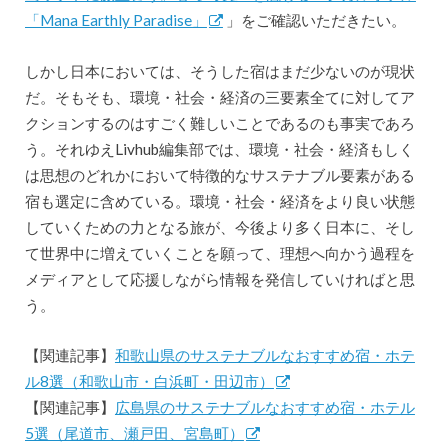
「Mana Earthly Paradise」
」をご確認いただきたい。
しかし日本においては、そうした宿はまだ少ないのが現状
だ。そもそも、環境・社会・経済の三要素全てに対してア
クションするのはすごく難しいことであるのも事実であろ
う。それゆえLivhub編集部では、環境・社会・経済もしく
は思想のどれかにおいて特徴的なサステナブル要素がある
宿も選定に含めている。環境・社会・経済をより良い状態
していくための力となる旅が、今後より多く日本に、そし
て世界中に増えていくことを願って、理想へ向かう過程を
メディアとして応援しながら情報を発信していければと思
う。
【関連記事】
和歌山県のサステナブルなおすすめ宿・ホテ
ル8選（和歌山市・白浜町・田辺市）
【関連記事】
広島県のサステナブルなおすすめ宿・ホテル
5選（尾道市、瀬戸田、宮島町）