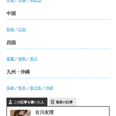
京都
／
兵庫
／
和歌山
中国
島根
／
広島
四国
愛媛
／
徳島
／
香川
九州・沖縄
長崎
／
熊本
／
鹿児島
／
沖縄
この記事を書いた人
最新の記事
古川友理