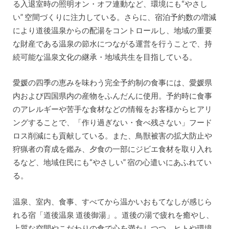
る入退室時の照明オン・オフ連動など、環境にも“やさし
い” 空間づくりに注力している。さらに、宿泊予約数の増減
により道後温泉からの配湯をコントロールし、地域の重要
な財産である温泉の節水につながる運営を行うことで、持
続可能な温泉文化の継承・地域共生を目指している。
愛媛の四季の恵みを味わう完全予約制の食事には、愛媛県
内および四国県内の産物をふんだんに使用。予約時に食事
のアレルギーや苦手な食材などの情報をお客様からヒアリ
ングすることで、「作り過ぎない・食べ残さない」フード
ロス削減にも貢献している。また、鳥獣被害の拡大防止や
狩猟者の育成を鑑み、夕食の一部にジビエ食材を取り入れ
るなど、地域住民にも“やさしい” 宿の心遣いにあふれてい
る。
温泉、室内、食事、すべてから温かいおもてなしが感じら
れる宿「道後温泉 道後御湯」。道後の湯で疲れを癒やし、
上質な空間やこだわりの食で心を満たしつつ、ヒトや環境