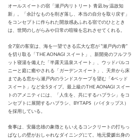
オールスイートの宿「瀬戸内リトリート 青凪 by 温故知
新」。「余計なものを削ぎ落し、本当の自分を取り戻す」
をコンセプトに作られた開放感あふれる宿でのひととき
は、世間のしがらみや日常の喧噪を忘れさせてくれる。
全7室の客室は、海を一望できる広大な窓が “瀬戸内の青”
を切り取る「THE AONAGI スイート」、新開発のフルフラ
ット寝湯を備えた「半露天温泉スイート」、ウッドバルコ
ニーと庭に癒やされる「ガーデンスイート」、天井から床
まである窓から瀬戸内のランドスケープを望む「4ベッド
スイート」など全5タイプ。最上級のTHE AONAGI スイー
トのアメニティには、「人生を、共にするハブラシ」をコ
ンセプトに展開するハブラシ、BYTAPS（バイタップス）
を採用している。
食事は、安藤忠雄の象徴ともいえるコンクリートの打ちっ
ぱなしの壁がおしゃれなダイニングにて。地元愛媛出身の