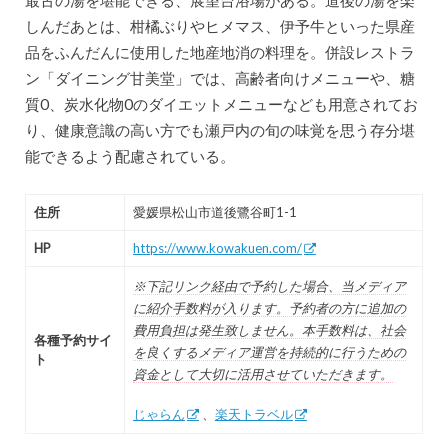
しんだあとは、柑橘ぶりやヒメマス、伊予牛といった県産
品をふんだんに使用した地産地消の料理を。併設レストラ
ン「ダイニング甘美堂」では、高齢者向けメニューや、糖
質0、炭水化物0のダイエットメニューなども用意されてお
り、健康意識の高い方でも瀬戸内の旬の味覚を思う存分堪
能できるよう配慮されている。
住所
愛媛県松山市道後鷺谷町1-1
HP
https://www.kowakuen.com/
※下記リンク経由で予約した場合、当メディア
に紹介手数料が入ります。予約者の方に追加の
費用負担は発生致しません。本手数料は、社会
各種予約サイ
を良くするメディア運営を持続的に行うための
ト
資金として大切に活用させていただきます。
じゃらん
、
楽天トラベル