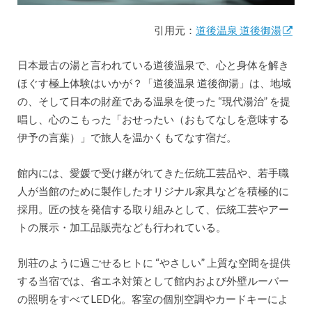
引用元：
道後温泉 道後御湯
日本最古の湯と言われている道後温泉で、心と身体を解き
ほぐす極上体験はいかが？「道後温泉 道後御湯」は、地域
の、そして日本の財産である温泉を使った “現代湯治” を提
唱し、心のこもった「おせったい（おもてなしを意味する
伊予の言葉）」で旅人を温かくもてなす宿だ。
館内には、愛媛で受け継がれてきた伝統工芸品や、若手職
人が当館のために製作したオリジナル家具などを積極的に
採用。匠の技を発信する取り組みとして、伝統工芸やアー
トの展示・加工品販売なども行われている。
別荘のように過ごせるヒトに “やさしい” 上質な空間を提供
する当宿では、省エネ対策として館内および外壁ルーバー
の照明をすべてLED化。客室の個別空調やカードキーによ