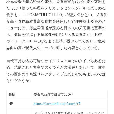
地元愛媛の旬の野菜や果物、栄養豊富なはだか麦や玄米を
たっぷり使った料理をデリカテッセンスタイルで楽しめる
食事も、「ITOMACHI HOTEL 0」の魅力のひとつ。栄養価
が高く食物繊維豊富な食材を使用した管理栄養士監修のメ
ニューには、厚生労働省が定める日本人の栄養摂取基準か
ら、健康を促進する抗酸化作用等のある栄養素が＋10％、
カロリーは−10％になるよう基準が設けられており、健康
志向の高い現代人のニーズに即した内容となっている。
自転車持ち込み可能なサイクリスト向けのタイプもあるた
め、洗練された客室でのくつろぎの滞在とあわせて、愛車
での西条のまち巡りをアクティブに楽しむのもよいのでは
ないだろうか。
住所
愛媛県⻄条市朔日市250-7
HP
https://itomachihotel-0.com/
※下記リンク経由で予約した場合、当メディア