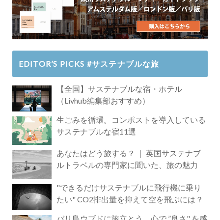
EDITOR’S PICKS #サステナブルな旅
【全国】サステナブルな宿・ホテル
（Livhub編集部おすすめ）
生ごみを循環。コンポストを導入している
サステナブルな宿11選
あなたはどう旅する？ ｜ 英国サステナブ
ルトラベルの専門家に聞いた、旅の魅力
"できるだけサステナブルに飛行機に乗り
たい" CO2排出量を抑えて空を飛ぶには？
バリ島ウブドに旅立とう。心で ”良さ" を感