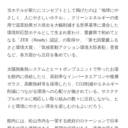
当ホテルが新たにコンセプトとして掲げたのは「地球にや
さしく、人にやさしいホテル」。クリーンエネルギーの使
用で温室効果ガス排出を大幅削減する世界基準に適合した
環境対応型ホテルとして生まれ変わり、愛媛県で初めてと
なる「ZEB （Ready）認証」の取得や、「第七回愛媛ふる
さと環境大賞」「気候変動アクション環境大臣表彰」受賞
など、各方面から注目を集めている。
太陽熱集熱システムとヒートポンプユニットで作ったお湯
を館内に供給したり、高効率なインバータエアコンや複層
ガラス、高断熱材等を採用したり、CO2削減やエネルギー
削減につながる環境への心配りが施されている。サステナ
ブルホテルに相応しい取り組みの数々に注目しながら、ヒ
トと環境にやさしい滞在を楽しむのもよいだろう。
館内には、松山市内を一望する絶好のロケーションで日本
最古の湯を堪能できる、展望台浴場がある。道後の湯を楽