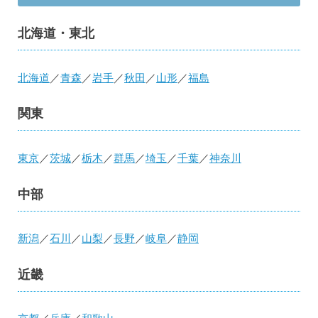
北海道・東北
北海道
／
青森
／
岩手
／
秋田
／
山形
／
福島
関東
東京
／
茨城
／
栃木
／
群馬
／
埼玉
／
千葉
／
神奈川
中部
新潟
／
石川
／
山梨
／
長野
／
岐阜
／
静岡
近畿