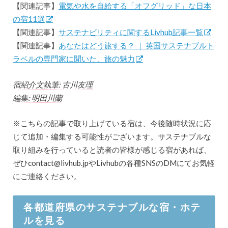
【関連記事】
電気や水を自給する「オフグリッド」な日本
の宿11選
【関連記事】
サステナビリティに関するLivhub記事一覧
【関連記事】
あなたはどう旅する？ ｜ 英国サステナブルト
ラベルの専門家に聞いた、旅の魅力
宿紹介文執筆: 古川友理
編集: 明田川蘭
※こちらの記事で取り上げている宿は、今後随時状況に応
じて追加・編集する可能性がございます。サステナブルな
取り組みを行っていると読者の皆様が感じる宿があれば、
ぜひcontact@livhub.jpやLivhubの各種SNSのDMにてお気軽
にご連絡ください。
各都道府県のサステナブルな宿・ホテ
ルを見る