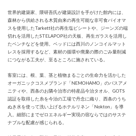
世界的建築家、隈研吾氏が建築設計を手がけた館内には、
森林から供給される木質由来の再生可能な非可食バイオマ
スを使用したTarkett社の再生塩ビシートや、ジーンズの端
切れを活用したSTELAPOP社の天板、再生ガラスを活用し
たベンチなどを使用。ベッドには西川のノンコイルマット
レスを採用するなど、素材の循環や廃棄の際のごみ量削減
につながる工夫が、至るところに施されている。
客室には、根、葉、茎と植物まるごとの生命力を活かした
オーガニックコスメブランド「NEMOHAMO」のバスアメ
ニティや、西条のお隣今治市の特産品今治タオル、GOTS
認証を取得した糸を今治の工場で丹念に織り、西条のうち
ぬき水を使って洗い上げるホテルリネン「Nokton」を導
入。細部にまでゼロエネルギー実現の宿ならではのサステ
ナブルな配慮が感じられる。