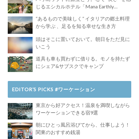
じるエシカルホテル「Mana Earthly
Paradise」
“あるもので美味しく” イタリアの郷土料理
から学ぶ 、足るを知る幸せな生き方
頭はそこに置いておいて。朝日をただ見に
いこう
道具も車も買わずに借りる。モノを持たず
にシェア&サブスクでキャンプ
EDITOR’S PICKS #ワーケーション
東京から好アクセス！温泉を満喫しながら
ワーケーションできる宿9選
朝にひとっ風呂浴びてから、仕事しよう！
関東のおすすめ銭湯