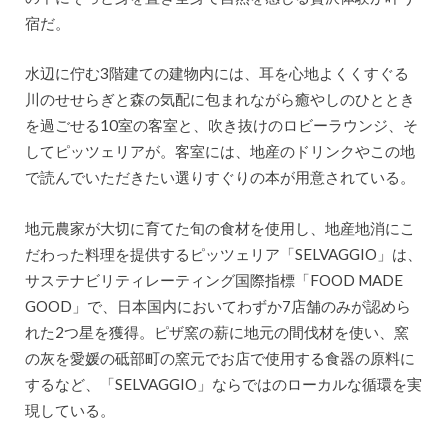
宿だ。
水辺に佇む3階建ての建物内には、耳を心地よくくすぐる
川のせせらぎと森の気配に包まれながら癒やしのひととき
を過ごせる10室の客室と、吹き抜けのロビーラウンジ、そ
してピッツェリアが。客室には、地産のドリンクやこの地
で読んでいただきたい選りすぐりの本が用意されている。
地元農家が大切に育てた旬の食材を使用し、地産地消にこ
だわった料理を提供するピッツェリア「SELVAGGIO」は、
サステナビリティレーティング国際指標「FOOD MADE
GOOD」で、日本国内においてわずか7店舗のみが認めら
れた2つ星を獲得。ピザ窯の薪に地元の間伐材を使い、窯
の灰を愛媛の砥部町の窯元でお店で使用する食器の原料に
するなど、「SELVAGGIO」ならではのローカルな循環を実
現している。