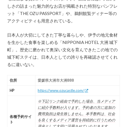
しさの詰まった魅力的なお店が掲載された特別なパンフレ
ット「THE OZU PASSPORT」や、鵜飼観覧ディナー等の
アクティビティも用意されている。
日本人が大切にしてきた丁寧な暮らしや、伊予の地元食材
を生かした食事を楽しめる「NIPPONIA HOTEL 大洲 城下
町」。歴史に磨かれて奥深い文化を育んできたこの地での
城下町ステイは、日本人としての誇りを再確認させてくれ
るに違いない。
住所
愛媛県大洲市大洲888
HP
https://www.ozucastle.com/
※下記リンク経由で予約した場合、当メディア
に紹介手数料が入ります。予約者の方に追加の
費用負担は発生致しません。本手数料は、社会
各種予約サイ
を良くするメディア運営を持続的に行うための
ト
資金として大切に活用させていただきます。