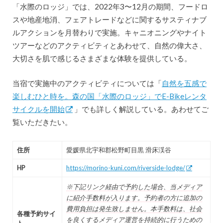
「水際のロッジ」では、2022年3〜12月の期間、フードロ
スや地産地消、フェアトレードなどに関するサスティナブ
ルアクションを月替わりで実施。キャニオニングやナイト
ツアーなどのアクティビティとあわせて、自然の偉大さ、
大切さを肌で感じるさまざまな体験を提供している。
当宿で実施中のアクティビティについては「
自然を五感で
楽しむひと時を。森の国「水際のロッジ」でE-Bikeレンタ
サイクルを開始
」でも詳しく解説している。あわせてご
覧いただきたい。
住所
愛媛県北宇和郡松野町目黒 滑床渓谷
HP
https://morino-kuni.com/riverside-lodge/
※下記リンク経由で予約した場合、当メディア
に紹介手数料が入ります。予約者の方に追加の
費用負担は発生致しません。本手数料は、社会
各種予約サイ
を良くするメディア運営を持続的に行うための
ト