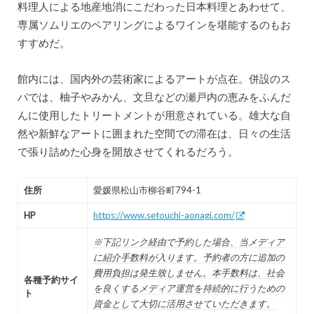
料理人による地産地消にこだわった日本料理とあわせて、
専属ソムリエのペアリングによるワインを堪能するのもお
すすめだ。
館内には、国内外の芸術家によるアートが点在。併設のス
パでは、柚子やみかん、文旦などの瀬戸内の恵みをふんだ
んに使用したトリートメントが用意されている。雄大な自
然や新鮮なアートに囲まれた空間での滞在は、日々の生活
で張り詰めた心身を開放させてくれるだろう。
住所
愛媛県松山市柳谷町794-1
HP
https://www.setouchi-aonagi.com/
※下記リンク経由で予約した場合、当メディア
に紹介手数料が入ります。予約者の方に追加の
費用負担は発生致しません。本手数料は、社会
各種予約サイ
を良くするメディア運営を持続的に行うための
ト
資金として大切に活用させていただきます。