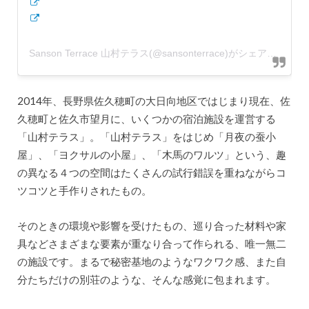
Sanson Terrace 山村テラス(@sansonterrace)がシェアした投稿
2014年、長野県佐久穂町の大日向地区ではじまり現在、佐
久穂町と佐久市望月に、いくつかの宿泊施設を運営する
「山村テラス」。「山村テラス」をはじめ「月夜の蚕小
屋」、「ヨクサルの小屋」、「木馬のワルツ」という、趣
の異なる４つの空間はたくさんの試行錯誤を重ねながらコ
ツコツと手作りされたもの。
そのときの環境や影響を受けたもの、巡り合った材料や家
具などさまざまな要素が重なり合って作られる、唯一無二
の施設です。まるで秘密基地のようなワクワク感、また自
分たちだけの別荘のような、そんな感覚に包まれます。