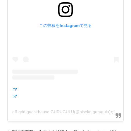
この投稿をInstagramで見る
off-grid guest house GURUGULU(@niseko.gurugulu)がシェアした投稿