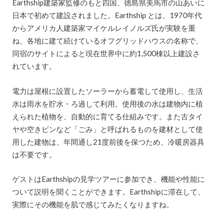
Earthship建築家監修のもと四国、徳島県美馬市の山あいに
日本で初めて建設されました。Earthship とは、1970年代
からアメリカ人建築家マイケルレイノルズ氏が実験を重
ね、各地に建て続けているオフグリッドハウスの名称で、
同宿のサイトによると現在世界中に約1,500棟以上建設さ
れています。
電力は屋根に設置したソーラーから蓄電して使用し、生活
水は雨水を貯水・ろ過して利用。使用後の水は建物内に植
えられた植物を、自動的に育てる仕組みです。また古タイ
ヤや空きビンなど「ごみ」と呼ばれるものを建材として使
用した建物は、年間通し21度前後を保つため、冷暖房器具
は不要です。
ゲストはEarthshipの見学ツアーに参加でき、機能や性能に
ついて説明を聞くことができます。Earthshipに滞在して、
実際にその機能を肌で感じてみたくなりますね。