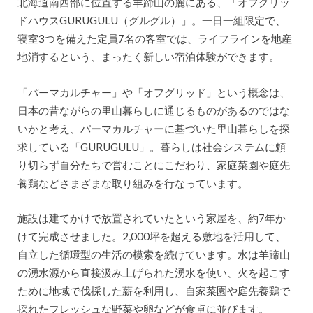
北海道南西部に位置する羊蹄山の麓にある、「オフグリッ
ドハウスGURUGULU（グルグル）」。一日一組限定で、
寝室3つを備えた定員7名の客室では、ライフラインを地産
地消するという、まったく新しい宿泊体験ができます。
「パーマカルチャー」や「オフグリッド」という概念は、
日本の昔ながらの里山暮らしに通じるものがあるのではな
いかと考え、パーマカルチャーに基づいた里山暮らしを探
求している「GURUGULU」。暮らしは社会システムに頼
り切らず自分たちで営むことにこだわり、家庭菜園や庭先
養鶏などさまざまな取り組みを行なっています。
施設は建てかけで放置されていたという家屋を、約7年か
けて完成させました。2,000坪を超える敷地を活用して、
自立した循環型の生活の模索を続けています。水は羊蹄山
の湧水源から直接汲み上げられた湧水を使い、火を起こす
ために地域で伐採した薪を利用し、自家菜園や庭先養鶏で
採れたフレッシュな野菜や卵などが食卓に並びます。