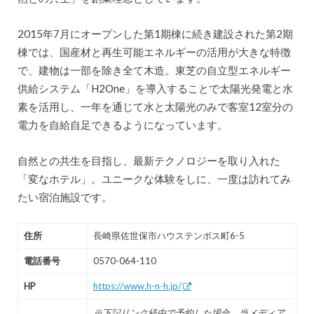
2015年7月にオープンした第1期棟に続き建設された第2期
棟では、国産材と再生可能エネルギーの活用が大きな特徴
で、建物は一部を除き全て木造。東芝の自立型エネルギー
供給システム「H2One」を導入することで太陽光発電と水
素を活用し、一年を通じて水と太陽光のみで客室12室分の
電力を自給自足できるようになっています。
自然との共生を目指し、最新テクノロジーを取り入れた
「変なホテル」。ユニークな体験をしに、一度は訪れてみ
たい宿泊施設です。
住所
長崎県佐世保市ハウステンボス町6-5
電話番号
0570-064-110
HP
https://www.h-n-h.jp/
※下記リンク経由で予約した場合、当メディア