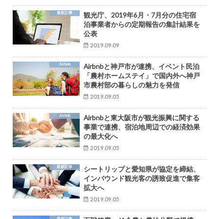
最新記事
観光庁、2019年6月・7月分の住宅宿
泊事業者からの定期報告の集計結果を
公表
2019.09.09
Airbnb
Airbnbと神戸市が連携、イベント民泊
「農村ホームステイ」で国内外へ神戸
市農村部の暮らしの魅力を発信
2019.09.05
Airbnb
Airbnbと東大阪市が観光振興に関する
事業で連携、宿泊地周辺での経済効果
の最大化へ
2019.09.05
最新記事
シートリップと愛知県が協定を締結、
インバウンド観光客の誘致促進で集客
拡大へ
2019.09.05
最新記事