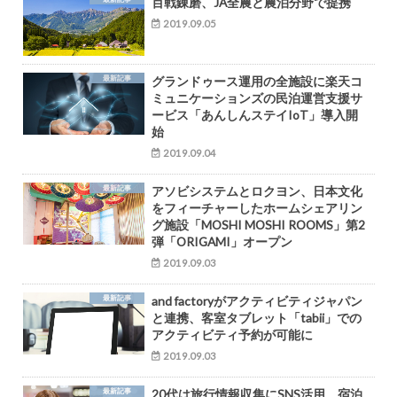
百戦錬磨、JA全農と農泊分野で提携
2019.09.05
最新記事
グランドゥース運用の全施設に楽天コ
ミュニケーションズの民泊運営支援サ
ービス「あんしんステイIoT」導入開
始
2019.09.04
最新記事
アソビシステムとロクヨン、日本文化
をフィーチャーしたホームシェアリン
グ施設「MOSHI MOSHI ROOMS」第2
弾「ORIGAMI」オープン
2019.09.03
最新記事
and factoryがアクティビティジャパン
と連携、客室タブレット「tabii」での
アクティビティ予約が可能に
2019.09.03
最新記事
20代は旅行情報収集にSNS活用、宿泊