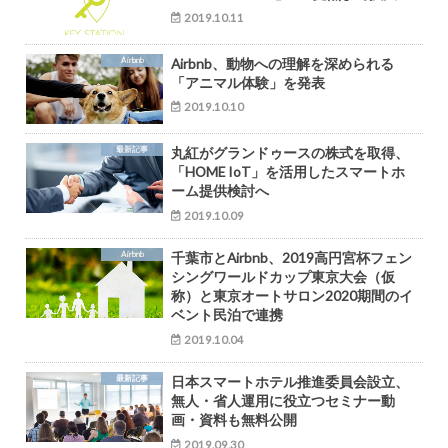
2019.10.11
Airbnb
Airbnb、動物への理解を深められる
「アニマル体験」を発表
2019.10.10
最新記事
丸紅がグランドゥースの株式を取得、
「HOME IoT」を活用したスマートホ
ーム提供検討へ
2019.10.09
Airbnb
千葉市とAirbnb、2019高円宮杯フェン
シングワールドカップ東京大会（仮
称）と東京オートサロン2020期間のイ
ベント民泊で連携
2019.10.04
最新記事
日本スマートホテル推進委員会設立、
無人・省人運用に役立つセミナー動
画・資料も無料公開
2019.09.30