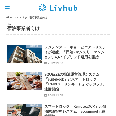
HOME
タグ : 宿泊事業者向け
TAG
宿泊事業者向け
最新記事
レジデンストーキョーとエアトリステ
イが連携、「民泊×マンスリーマンシ
ョン」のハイブリッド運用を開始
2019.11.07
最新記事
SQUEEZEの宿泊運営管理システム
「suitebook」とスマートロック
「L!NKEY（リンキー）」がシステム
連携開始
2019.11.07
最新記事
スマートロック「RemoteLOCK」と宿
泊施設管理システム「accommod」連