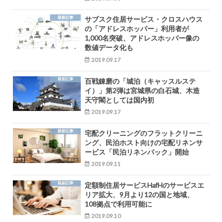
最新記事
サブスク住居サービス・クロスハウス
の「アドレスホッパー」利用者が
1,000名突破、アドレスホッパー像の
数値データ化も
2019.09.17
最新記事
百戦錬磨の「城泊（キャッスルステ
イ）」第2弾は宮城県の白石城、木造
天守閣としては国内初
2019.09.17
最新記事
宅配クリーニングのフラットクリーニ
ング、民泊ホスト向けの宅配リネンサ
ービス「民泊リネンパック」開始
2019.09.11
最新記事
定額制住居サービスHafHのサービスエ
リア拡大、9月より12の国と地域、
108拠点で利用可能に
2019.09.10