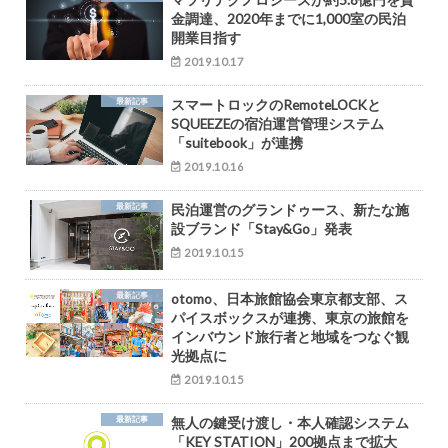
金調達、2020年までに1,000室の民泊
開業目指す
2019.10.17
最新記事
スマートロックのRemoteLOCKと
SQUEEZEの宿泊運営管理システム
「suitebook」が連携
2019.10.16
最新記事
民泊運営のグランドゥース、新たな施
設ブランド「Stay&Go」発表
2019.10.15
最新記事
otomo、日本旅館協会東京都支部、ス
パイスボックスが連携、東京の旅館を
インバウンド旅行者と地域をつなぐ観
光拠点に
2019.10.15
最新記事
無人の鍵受け渡し・本人確認システム
「KEY STATION」200拠点まで拡大