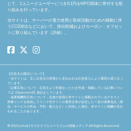
じて、1ユニークユーザーにつき0.1円をNPO団体に寄付する取
り組みを行っています。
当サイトは、サーバーの電力使用と取材活動のための移動に伴
うCO2排出などにおいて、排出削減およびカーボン・オフセッ
トに取り組んでいます（
詳細
）。
【広告主の開示について】
・当サイトは、主に広告主の皆様から支払われる広告収入により運営が成り立っ
ています。
・記事広告について：広告主より対価をいただき作成・掲載している記事につい
ては【Sponsored】表記をしています。
・成果報酬型広告について：読者の皆様が本サイトに掲載されているテキスト・
画像リンクを経由してリンク先サイトの運営主体が設定した一定の成果地点（製
品・サービスの申込・予約・購入など）に到達した場合、本サイトに報酬が支払
われることがあります。
© 2015
Livhub | サステナブルツーリズムの情報メディア
.All Rights Reserved.