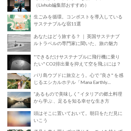
（Livhub編集部おすすめ）
生ごみを循環。コンポストを導入している
サステナブルな宿11選
あなたはどう旅する？ ｜ 英国サステナブ
ルトラベルの専門家に聞いた、旅の魅力
"できるだけサステナブルに飛行機に乗り
たい" CO2排出量を抑えて空を飛ぶには？
バリ島ウブドに旅立とう。心で ”良さ" を感
じるエシカルホテル「Mana Earthly
Paradise」
“あるもので美味しく” イタリアの郷土料理
から学ぶ 、足るを知る幸せな生き方
頭はそこに置いておいて。朝日をただ見に
いこう