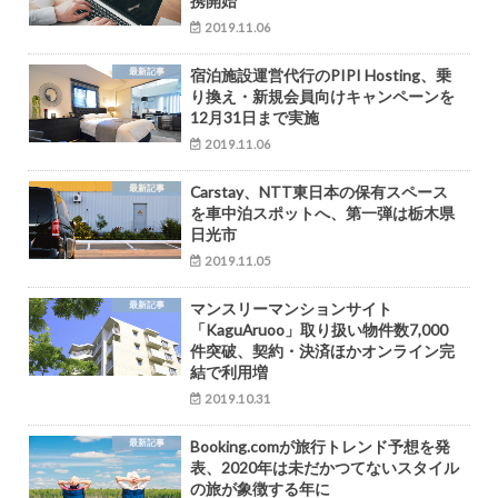
携開始
2019.11.06
最新記事
宿泊施設運営代行のPIPI Hosting、乗
り換え・新規会員向けキャンペーンを
12月31日まで実施
2019.11.06
最新記事
Carstay、NTT東日本の保有スペース
を車中泊スポットへ、第一弾は栃木県
日光市
2019.11.05
最新記事
マンスリーマンションサイト
「KaguAruoo」取り扱い物件数7,000
件突破、契約・決済ほかオンライン完
結で利用増
2019.10.31
最新記事
Booking.comが旅行トレンド予想を発
表、2020年は未だかつてないスタイル
の旅が象徴する年に