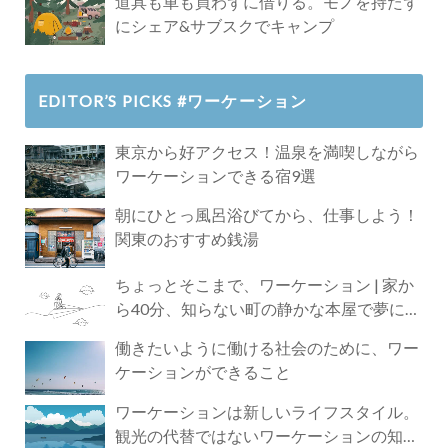
道具も車も買わずに借りる。モノを持たず
にシェア&サブスクでキャンプ
EDITOR’S PICKS #ワーケーション
東京から好アクセス！温泉を満喫しながら
ワーケーションできる宿9選
朝にひとっ風呂浴びてから、仕事しよう！
関東のおすすめ銭湯
ちょっとそこまで、ワーケーション | 家か
ら40分、知らない町の静かな本屋で夢に近
づく4時間の旅
働きたいように働ける社会のために、ワー
ケーションができること
ワーケーションは新しいライフスタイル。
観光の代替ではないワーケーションの知ら