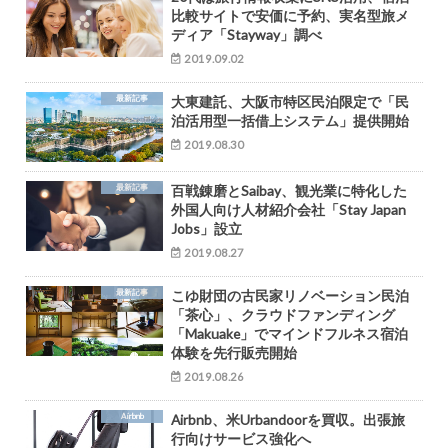
比較サイトで安価に予約、実名型旅メ
ディア「Stayway」調べ
2019.09.02
最新記事
大東建託、大阪市特区民泊限定で「民
泊活用型一括借上システム」提供開始
2019.08.30
最新記事
百戦錬磨とSaibay、観光業に特化した
外国人向け人材紹介会社「Stay Japan
Jobs」設立
2019.08.27
最新記事
こゆ財団の古民家リノベーション民泊
「茶心」、クラウドファンディング
「Makuake」でマインドフルネス宿泊
体験を先行販売開始
2019.08.26
Airbnb
Airbnb、米Urbandoorを買収。出張旅
行向けサービス強化へ