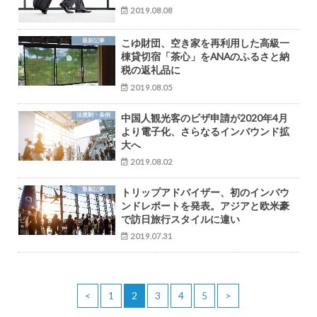
2019.08.08
最新記事
こゆ財団、空き家を再利用した高級一
棟貸切宿「茶心」をANAのふるさと納
税の返礼品に
2019.08.05
法規制・条例
中国人観光客のビザ申請が2020年4月
より電子化、さらなるインバウンド拡
大へ
2019.08.02
最新記事
トリップアドバイザー、初のインバウ
ンドレポートを発表。アジアと欧米豪
で訪日旅行スタイルに違い
2019.07.31
<
1
2
3
4
5
>