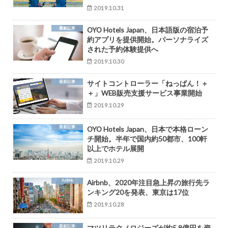
2019.10.31
最新記事
OYO Hotels Japan、日本語版の宿泊予
約アプリを提供開始。パーソナライズ
された予約体験提供へ
2019.10.30
最新記事
サイトコントローラー「ねっぱん！＋
＋」WEB販売支援サービス事業開始
2019.10.29
最新記事
OYO Hotels Japan、日本で本格ローン
チ開始。半年で国内約50都市、100軒
以上でホテル展開
2019.10.29
Airbnb
Airbnb、2020年注目急上昇の旅行先ラ
ンキング20を発表、東京は17位
2019.10.28
最新記事
マツリテクノロジーズが約5.8億円を資