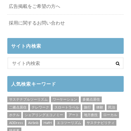
広告掲載をご希望の方へ
採用に関するお問い合わせ
サイト内検索
人気検索キーワード
サステナブルツーリズム
ワーケーション
多拠点居住
二拠点居住
テレワーク
スロートラベル
旅行
体験
民泊
ホテル
シェアリングエコノミー
アート
地方創生
ローカル
ADDress
Airbnb
HafH
エコツーリズム
サステナビリティ
脱炭素