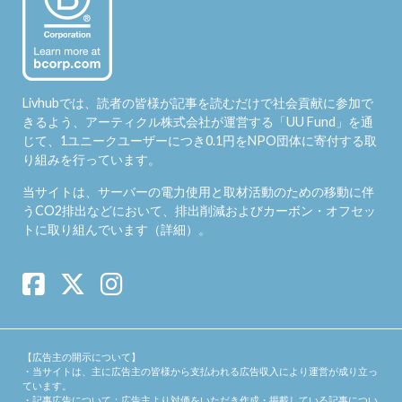
Livhubでは、読者の皆様が記事を読むだけで社会貢献に参加で
きるよう、アーティクル株式会社が運営する「
UU Fund
」を通
じて、1ユニークユーザーにつき0.1円をNPO団体に寄付する取
り組みを行っています。
当サイトは、サーバーの電力使用と取材活動のための移動に伴
うCO2排出などにおいて、排出削減およびカーボン・オフセッ
トに取り組んでいます（
詳細
）。
【広告主の開示について】
・当サイトは、主に広告主の皆様から支払われる広告収入により運営が成り立っ
ています。
・記事広告について：広告主より対価をいただき作成・掲載している記事につい