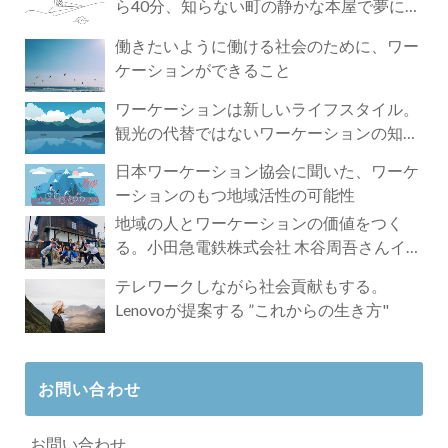
ら40分、知らない町の静かな本屋で夢に近
づく4時間の旅
働きたいように働ける社会のために、ワー
ケーションができること
ワーケーションは新しいライフスタイル。
観光の代替ではないワーケーションの知ら
れざる魅力
日本ワーケーション協会に聞いた、ワーケ
ーションのもつ地域活性の可能性
地域の人とワーケーションの価値をつく
る。小田急電鉄株式会社 木谷周吾さんイン
タビュー
テレワークしながら社会貢献もする。
Lenovoが提案する ”これからの生き方"
お問い合わせ
お問い合わせ