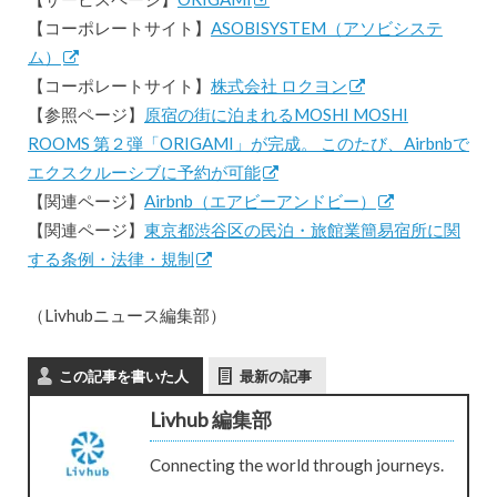
【コーポレートサイト】
ASOBISYSTEM（アソビシステ
ム）
【コーポレートサイト】
株式会社 ロクヨン
【参照ページ】
原宿の街に泊まれるMOSHI MOSHI
ROOMS 第２弾「ORIGAMI」が完成。 このたび、Airbnbで
エクスクルーシブに予約が可能
【関連ページ】
Airbnb（エアビーアンドビー）
【関連ページ】
東京都渋谷区の民泊・旅館業簡易宿所に関
する条例・法律・規制
（Livhubニュース編集部）
この記事を書いた人
最新の記事
Livhub 編集部
Connecting the world through journeys.