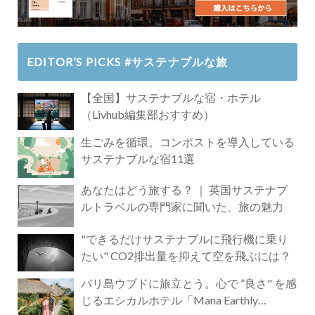
EDITOR’S PICKS #サステナブルな旅
【全国】サステナブルな宿・ホテル
（Livhub編集部おすすめ）
生ごみを循環。コンポストを導入している
サステナブルな宿11選
あなたはどう旅する？ ｜ 英国サステナブ
ルトラベルの専門家に聞いた、旅の魅力
"できるだけサステナブルに飛行機に乗り
たい" CO2排出量を抑えて空を飛ぶには？
バリ島ウブドに旅立とう。心で ”良さ" を感
じるエシカルホテル「Mana Earthly