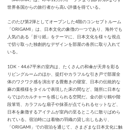
世界各国からの旅行者から高い評価を得ている。
このたび第2弾としてオープンした4階のコンセプトルーム
「ORIGAMI」は、日本文化の象徴の一つであり、海外でも
人気のある「折り紙」をテーマに、日本文化を様々な視点
で切り取った独創的なデザインを部屋の各所に取り入れて
いる。
1DK・44.67平米の室内は、たくさんの和傘が天井を彩る
リビングルームのほか、提灯やカラフルな引き戸で部屋全
体のワクワク感を演出する畳敷きの寝室、日本の伝統的な
麻の葉模様をタイルで表現した床の間など、随所に日本な
らではのカルチャーを感じられる空間だ。金の折り鶴や階
段箪笥、カラフルな扇子や抹茶が点てられるセットなど、
日本を象徴するアイテムが室内の至るところに散りばめら
れている。宿泊時には着物の羽織の貸し出しもあり、
「ORIGAMI」での宿泊を通じて、さまざまな日本文化に触