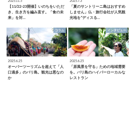
2025.11.5
2025.7.3
【11/22-23開催】いのちをいただ
「夏のサントリーニ島はおすすめ
き、生き方を編み直す。「食の未
しません」仏・旅行会社が人気観
来」を対…
光地を“ディスる…
コラム
インタビュー
2025.6.25
2025.6.25
オーバーツーリズムを超えて「人
「原風景を守る」ための地域需要
口過多」のバリ島。観光は悪なの
を。バリ島のハイパーローカルな
か
レストラン