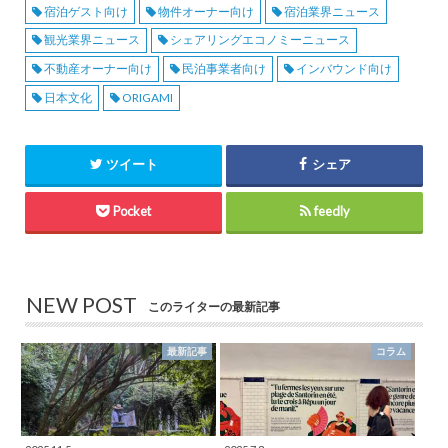
宿泊ゲスト向け
物件オーナー向け
宿泊業界ニュース
観光業界ニュース
シェアリングエコノミーニュース
不動産オーナー向け
民泊事業者向け
インバウンド向け
日本文化
ORIGAMI
ツイート
シェア
Pocket
feedly
NEW POST
このライターの最新記事
最新記事
コラム