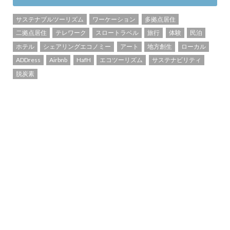
サステナブルツーリズム
ワーケーション
多拠点居住
二拠点居住
テレワーク
スロートラベル
旅行
体験
民泊
ホテル
シェアリングエコノミー
アート
地方創生
ローカル
ADDress
Airbnb
HafH
エコツーリズム
サステナビリティ
脱炭素