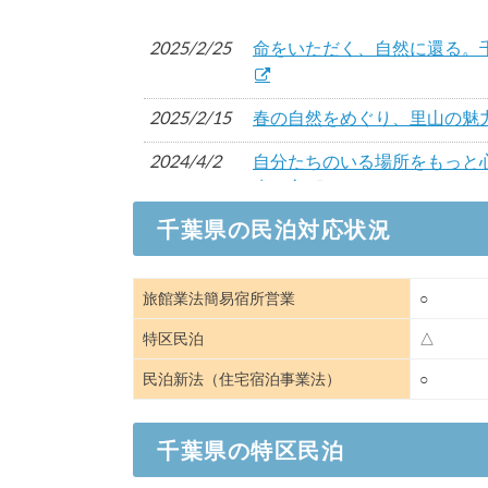
2025/2/25
命をいただく、自然に還る。
2025/2/15
春の自然をめぐり、里山の魅
2024/4/2
自分たちのいる場所をもっと
生き方
千葉県の民泊対応状況
2023/12/20
里山にひっそりと佇む小さなお
2022/4/3
日本全国を旅しながら働く会
旅館業法簡易宿所営業
○
2021/10/6
平日使い放題！キャンプ場のサブ
特区民泊
△
ン利用にも
民泊新法（住宅宿泊事業法）
○
2021/9/30
関係人口につながる行動をac
つながりプロジェクト」が始
千葉県の特区民泊
2021/7/27
千葉県木更津市のサステナブルフ
「COCOON」が来春オープ