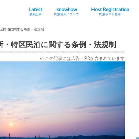
Latest
knowhow
Host Registration
最新記事
民泊運用ノウハウ
民泊ホスト登録
最新の法規制・条例情報
Airbnb
海外
地方創生・関係人口
インバウンドニュース
シェアエコニュース
民泊とは？
ホストになる・運用する
コラム
旅館
特区
住宅
区民泊に関する条例・法規制
所・特区民泊に関する条例・法規制
※ この記事には広告・PRが含まれています