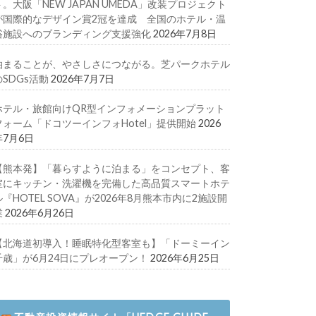
ト。大阪「NEW JAPAN UMEDA」改装プロジェクト
が国際的なデザイン賞2冠を達成 全国のホテル・温
浴施設へのブランディング支援強化
2026年7月8日
泊まることが、やさしさにつながる。芝パークホテル
のSDGs活動
2026年7月7日
ホテル・旅館向けQR型インフォメーションプラット
フォーム「ドコツーインフォHotel」提供開始
2026
年7月6日
【熊本発】「暮らすように泊まる」をコンセプト、客
室にキッチン・洗濯機を完備した高品質スマートホテ
ル『HOTEL SOVA』が2026年8月熊本市内に2施設開
業
2026年6月26日
【北海道初導入！睡眠特化型客室も】「ドーミーイン
千歳」が6月24日にプレオープン！
2026年6月25日