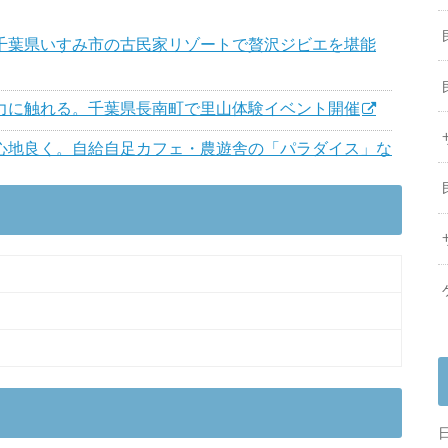
千葉県いすみ市の古民家リゾートで贅沢ジビエを堪能
力に触れる。千葉県長南町で里山体験イベント開催
心地良く。自給自足カフェ・農遊舎の「パラダイス」な
宿10選 - おすすめのオーベルジュ、古民家等
社員夫婦が見た、都会とは違う幸せのカタチ
スクサービス「Outdoor Life」登場。ワーケーショ
tcoin（アクトコイン）で見える化。「あなたと地域の
動！
ァーム「KURKKU FIELDS」に新たな宿泊施設
ン