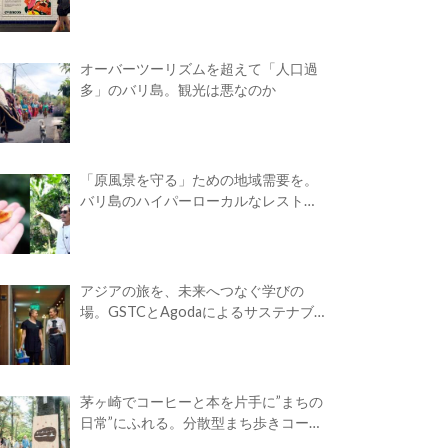
オーバーツーリズムを超えて「人口過
多」のバリ島。観光は悪なのか
「原風景を守る」ための地域需要を。
バリ島のハイパーローカルなレストラ
ン
アジアの旅を、未来へつなぐ学びの
場。GSTCとAgodaによるサステナブ
ルツーリズム・アカデミーが開校
茅ヶ崎でコーヒーと本を片手に”まちの
日常”にふれる。分散型まち歩きコーヒ
ーフェス「Takasuna Greenery Coffee