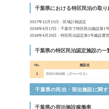
千葉県における特区民泊の取り
2021/7/8
千葉県南房総で今までとは一
2020/12/24
千葉県香取郡多古町、マイナ
2017年12月15日：区域計画認定
古民家「大三川邸」の再生事
2018年4月17日：千葉市で特区民泊施設第1
2018年4月20日：特区民泊認定第1号施設運
千葉県の特区民泊認定施設の一
No.
施設名
1
ZOO HOUSE（ズーハウス）
千葉県の民泊・宿泊施設に関す
千葉県の宿泊施設稼働率