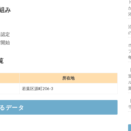
組み
味違う未来につながるワーケーション始まる
ビ地域創生、ANA成田エアポートサービスが多古町の
業で協力
号認定
営開始
覧
所在地
若葉区源町206-3
るデータ