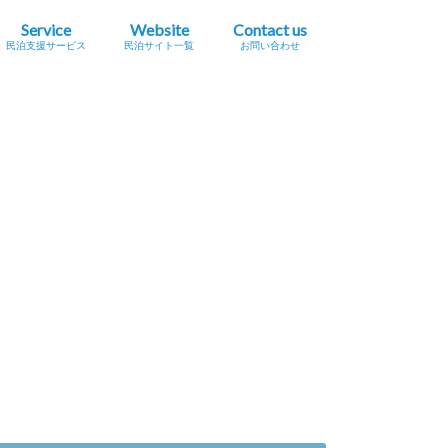
Service
Website
Contact us
民泊支援サービス
民泊サイト一覧
お問い合わせ
業簡易宿所営業
民泊
宿泊事業法（民泊新法）
Airbnb
スペースマーケット（STAY）
STAY JAPAN
一休.com バケーションレンタル
Relux（リラックス）Vacation Home
Airtrip
民泊サイト一覧
民泊メタサーチサイト
広告掲載をご希望の方へ
プレスリリース掲載依頼
セミナー・イベント情報掲載依頼
採用に関するお問い合わせ