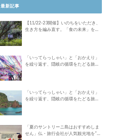
最新記事
【11/22-23開催】いのちをいただき、
生き方を編み直す。「食の未来」を対
話する旅
「いってらっしゃい」と「おかえり」
を繰り返す、隠岐の循環をたどる旅
路。Green Academyツアーレポート後
編
「いってらっしゃい」と「おかえり」
を繰り返す、隠岐の循環をたどる旅
路。Green Academyツアーレポート前
編
「夏のサントリーニ島はおすすめしま
せん」仏・旅行会社が人気観光地を“デ
ィスる”広告を出したワケ