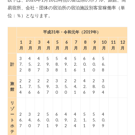
市など15自治体を認定
易宿所、会社・団体の宿泊所の宿泊施設別客室稼働率（単
位：％）となります。
平成31年・令和元年（2019年）
1
2
3
4
5
6
7
8
9
10
11
12
月
月
月
月
月
月
月
月
月
月
月
月
3
4
4
5
5
4
5
6
6
5
計
7.
5.
2.
9.
8.
9.
2.
0.
0.
6.
2
8
7
3
8
1
6
1
0
8
2
2
2
2
3
2
2
4
2
3
旅
1.
7.
5.
9.
3.
5.
4.
2.
8.
0.
館
4
6
6
7
0
0
1
6
9
4
リ
ゾ
ー
2
3
2
5
6
4
4
5
5
4
ト
6.
4.
6.
0.
0.
9.
2.
1.
5.
0.
ホ
7
0
7
1
9
2
4
1
9
9
テ