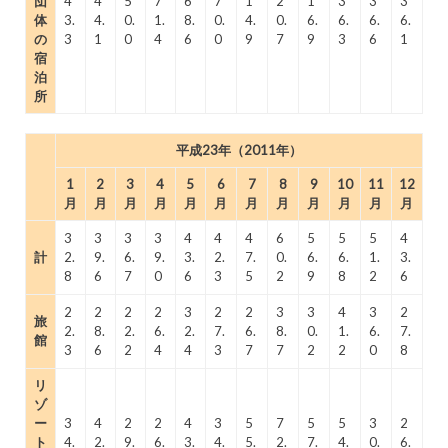
団
4
4
5
7
6
7
1
2
1
3
3
3
体
3.
4.
0.
1.
8.
0.
4.
0.
6.
6.
6.
6.
の
3
1
0
4
6
0
9
7
9
3
6
1
宿
泊
所
平成23年（2011年）
1
2
3
4
5
6
7
8
9
10
11
12
月
月
月
月
月
月
月
月
月
月
月
月
3
3
3
3
4
4
4
6
5
5
5
4
計
2.
9.
6.
9.
3.
2.
7.
0.
6.
6.
1.
3.
8
6
7
0
6
3
5
2
9
8
2
6
2
2
2
2
3
2
2
3
3
4
3
2
旅
2.
8.
2.
6.
2.
7.
6.
8.
0.
1.
6.
7.
館
3
6
2
4
4
3
7
7
2
2
0
8
リ
ゾ
ー
3
4
2
2
4
3
5
7
5
5
3
2
ト
4.
2.
9.
6.
3.
4.
5.
2.
7.
4.
0.
6.