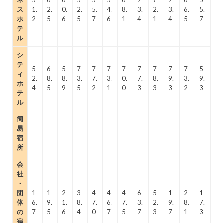
ネ
5
6
6
5
5
5
6
7
7
7
6
5
ス
1.
2.
0.
2.
5.
4.
8.
3.
2.
3.
6.
5.
ホ
2
5
6
5
7
6
1
4
1
4
5
7
テ
ル
シ
テ
5
6
5
7
7
7
7
7
7
7
7
5
ィ
2.
8.
8.
3.
7.
3.
0.
7.
8.
9.
3.
9.
ホ
4
5
9
5
2
1
0
3
3
3
2
3
テ
ル
簡
易
–
–
–
–
–
–
–
–
–
–
–
–
宿
所
会
社
・
団
1
1
2
3
4
4
4
6
5
1
2
1
体
6.
9.
1.
8.
7.
6.
7.
3.
2.
9.
8.
7.
の
7
5
6
4
0
7
5
7
3
7
1
3
宿