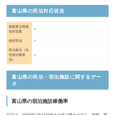
2023/4/3
旅の途中で心を動かされた「かの香り」
富山県の民泊対応状況
をカタチにする体験を。富山県南砺市井波「CANO 旅
と香りの研究所」オープン
旅館業法簡易
2023/3/20
シェフが旅するレストラン「Tabi」in 富
○
宿所営業
山 ── 鳥羽周作シェフ率いるHotel'sチームが“体験”か
ら“料理”を紡ぐ
特区民泊
☓
2023/3/7
富山市のホテル「リバーリトリート雅樂
民泊新法（住
宅宿泊事業
○
倶」伝統と新技術を取り入れ一部客室をリニューアル
法）
へ
2021/10/11
旅先の日常に飛び込もう。富山県高岡市
富山県の民泊・宿泊施設に関するデー
に、2022年「SEKAI HOTEL 高岡」オープン予定！
タ
2021/9/1
自然環境に深く没入できるアートヴィラ
「ONEBIENT 神通峡」2022年秋、富山市にオープン
富山県の宿泊施設稼働率
2017/11/9
シェアリングエコノミー協会、シェアリ
以下は、2020年1月16日時点の富山県のホテル、旅館、簡
ングシティ認定制度開始。岩手県釜石市、富山県南砺