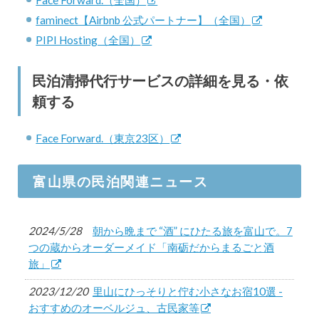
Face Forward.（全国）
faminect【Airbnb 公式パートナー】（全国）
PIPI Hosting（全国）
民泊清掃代行サービスの詳細を見る・依
頼する
Face Forward.（東京23区）
富山県の民泊関連ニュース
2024/5/28
朝から晩まで “酒” にひたる旅を富山で。7
つの蔵からオーダーメイド「南砺だからまるごと酒
旅」
2023/12/20
里山にひっそりと佇む小さなお宿10選 -
おすすめのオーベルジュ、古民家等