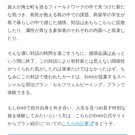
旅人が海士町を巡るフィールドワークの中で見つけた新た
な気づき、島民が抱える島の中での課題、島留学の学生が
島で暮らしの中で感じた感情。対話はあちらこちらに拡散
したり、属性が異なる参加者のそれぞれの内面へと収束し
たり。
そんな濃い対話の時間を過ごすうちに、循環会議はあっと
いう間に終了。この対話により初対面とは思えない関係性
がつくられた気がしたのは筆者だけではなかったはず。ち
なみにこの対話で使われたカードは、Entôが提案するスペ
シャルな宿泊プラン「セルフウェルビーイング」プランで
体験できる。
もしEntôで自分自身と向き合い、人生を見つめ直す特別な
旅を体験してみたいという方は、こちらのEntô公式サイト
からプラン紹介についての
こちらの記事
をどうぞ。