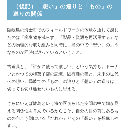
（後記）「想い」の巡りと「もの」の
巡りの関係
隠岐島の海士町でのフィールドワークの体験を通して感じ
たのは「廃棄物を減らす」「製品・資源を再活用する」な
どの物理的な取り組みと同時に、島の中で「想い」のよう
なものが同時に巡っているということ。
古道具と、「誰かに使って欲しい」という気持ち。ドーナ
ツとかつての和菓子店の記憶。固有種の種と、未来の世代
への想い。隠岐での「もの」の巡りと「想い」の巡りは、
切っても切り離せないものに思える。
さらにいえば離島という海で区切られた空間の中で顔が見
える関係性を育んでいるからこそ、自分の目の前にあるも
のの向こう側にいる「だれか」とその「想い」を想像しや
すい。