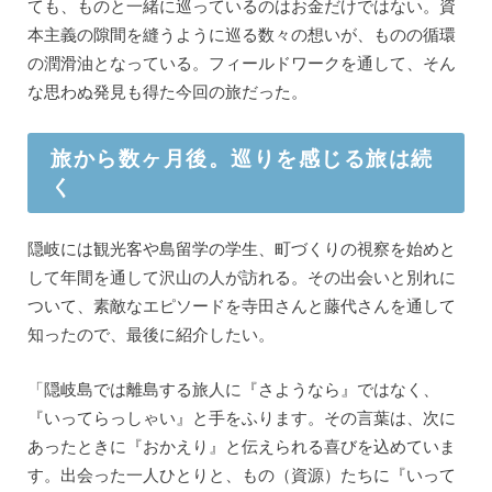
ても、ものと一緒に巡っているのはお金だけではない。資
本主義の隙間を縫うように巡る数々の想いが、ものの循環
の潤滑油となっている。フィールドワークを通して、そん
な思わぬ発見も得た今回の旅だった。
旅から数ヶ月後。巡りを感じる旅は続
く
隠岐には観光客や島留学の学生、町づくりの視察を始めと
して年間を通して沢山の人が訪れる。その出会いと別れに
ついて、素敵なエピソードを寺田さんと藤代さんを通して
知ったので、最後に紹介したい。
「隠岐島では離島する旅人に『さようなら』ではなく、
『いってらっしゃい』と手をふります。その言葉は、次に
あったときに『おかえり』と伝えられる喜びを込めていま
す。出会った一人ひとりと、もの（資源）たちに『いって