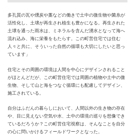
多孔質の瓦や燻炭や藁などの働きで土中の微生物や菌糸が
活性化し、土壌が再生され植生も豊かになる。再生された
土壌を通った雨水は、ミネラルを含んだ湧水となって海へ
流れ込み、海に栄養をもたらす。この町営住宅では住む
人々と共に、そういった自然の循環も大切にしたいと思っ
ています」
住宅とその周囲の環境は人間を中心にデザインされること
がほとんどだが、この町営住宅では周囲の植物や土中の微
生物、そして山と海をつなぐ循環にも配慮してデザイン、
施工されている。
自分はふだんの暮らしにおいて、人間以外の生き物の存在
や、目に見えない空気や水、土中の環境の巡りを想像でき
ているだろうか？この町営住宅視察は、そんなことを自分
の心に問いかけるフィールドワークとなった。