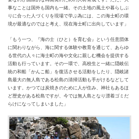
事なことは国外も国内も一緒。その土地の風土や暮らしぶ
りに合った人づくりを現場で学ぶ為には、この海士町の環
境が最適なのではと考え、現在海士町に出向しています」
「もう一つ、『海の士（ひと）を育む会』という任意団体
に関わりながら、海に関する体験や教育を通じて、あらゆ
る世代の人々に海士町の海や文化に親しむ機会を提供する
活動も行っています。その一環で、高校生と一緒に隠岐伝
統の和船「かんこ船」を復活させる活動をしたり、隠岐諸
島最大の無人島である松島の清掃活動も手がけるなどして
います。かつては炭焼きのために人が住み、神社もあるほ
ど歴史がある松島ですが、今では無人島となり漂着ゴミだ
らけになってしまいました」