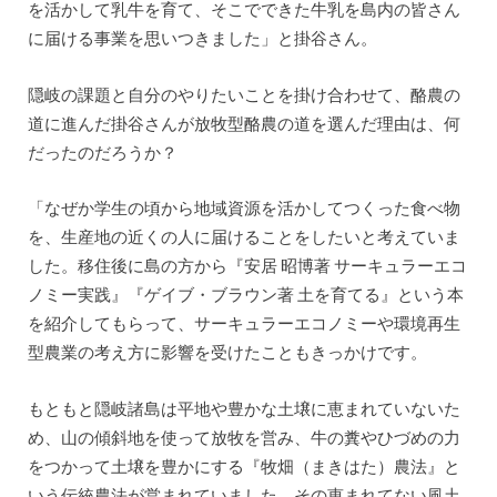
を活かして乳牛を育て、そこでできた牛乳を島内の皆さん
に届ける事業を思いつきました」と掛谷さん。
隠岐の課題と自分のやりたいことを掛け合わせて、酪農の
道に進んだ掛谷さんが放牧型酪農の道を選んだ理由は、何
だったのだろうか？
「なぜか学生の頃から地域資源を活かしてつくった食べ物
を、生産地の近くの人に届けることをしたいと考えていま
した。移住後に島の方から『安居 昭博著 サーキュラーエコ
ノミー実践』『ゲイブ・ブラウン著 土を育てる』という本
を紹介してもらって、サーキュラーエコノミーや環境再生
型農業の考え方に影響を受けたこともきっかけです。
もともと隠岐諸島は平地や豊かな土壌に恵まれていないた
め、山の傾斜地を使って放牧を営み、牛の糞やひづめの力
をつかって土壌を豊かにする『牧畑（まきはた）農法』と
いう伝統農法が営まれていました。その恵まれてない風土