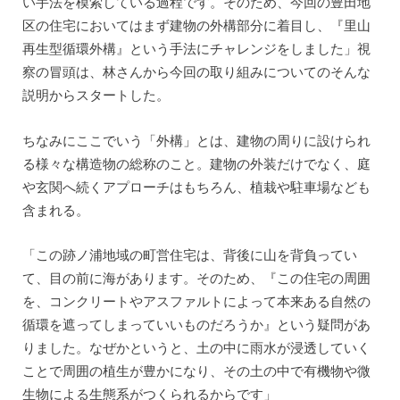
い手法を模索している過程です。そのため、今回の豊田地
区の住宅においてはまず建物の外構部分に着目し、『里山
再生型循環外構』という手法にチャレンジをしました」視
察の冒頭は、林さんから今回の取り組みについてのそんな
説明からスタートした。
ちなみにここでいう「外構」とは、建物の周りに設けられ
る様々な構造物の総称のこと。建物の外装だけでなく、庭
や玄関へ続くアプローチはもちろん、植栽や駐車場なども
含まれる。
「この跡ノ浦地域の町営住宅は、背後に山を背負ってい
て、目の前に海があります。そのため、『この住宅の周囲
を、コンクリートやアスファルトによって本来ある自然の
循環を遮ってしまっていいものだろうか』という疑問があ
りました。なぜかというと、土の中に雨水が浸透していく
ことで周囲の植生が豊かになり、その土の中で有機物や微
生物による生態系がつくられるからです」