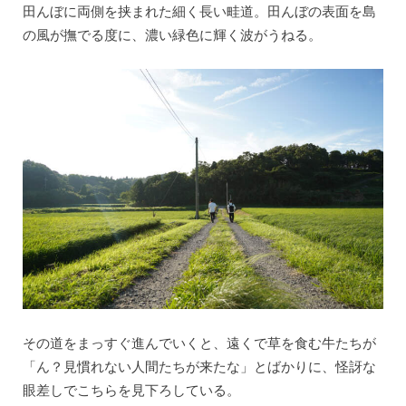
田んぼに両側を挟まれた細く長い畦道。田んぼの表面を島
の風が撫でる度に、濃い緑色に輝く波がうねる。
その道をまっすぐ進んでいくと、遠くで草を食む牛たちが
「ん？見慣れない人間たちが来たな」とばかりに、怪訝な
眼差しでこちらを見下ろしている。