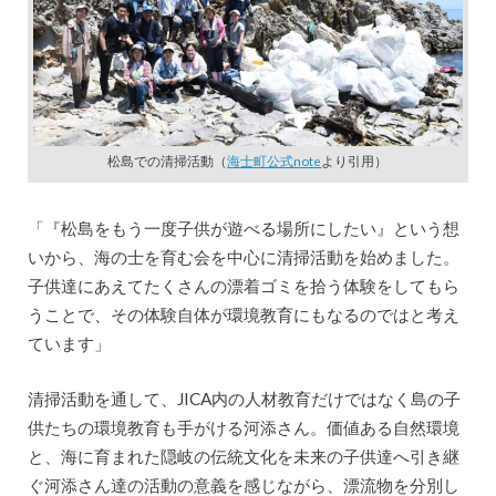
松島での清掃活動（
海士町公式note
より引用）
「『松島をもう一度子供が遊べる場所にしたい』という想
いから、海の士を育む会を中心に清掃活動を始めました。
子供達にあえてたくさんの漂着ゴミを拾う体験をしてもら
うことで、その体験自体が環境教育にもなるのではと考え
ています」
清掃活動を通して、JICA内の人材教育だけではなく島の子
供たちの環境教育も手がける河添さん。価値ある自然環境
と、海に育まれた隠岐の伝統文化を未来の子供達へ引き継
ぐ河添さん達の活動の意義を感じながら、漂流物を分別し