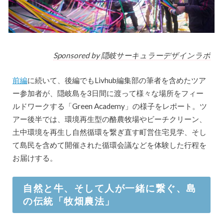
Sponsored by 隠岐サーキュラーデザインラボ
前編
に続いて、後編でもLivhub編集部の筆者を含めたツア
ー参加者が、隠岐島を3日間に渡って様々な場所をフィー
ルドワークする「Green Academy」の様子をレポート。ツ
アー後半では、環境再生型の酪農牧場やビーチクリーン、
土中環境を再生し自然循環を繋ぎ直す町営住宅見学、そし
て島民を含めて開催された循環会議などを体験した行程を
お届けする。
自然と牛、そして人が一緒に繋ぐ、島
の伝統「牧畑農法」