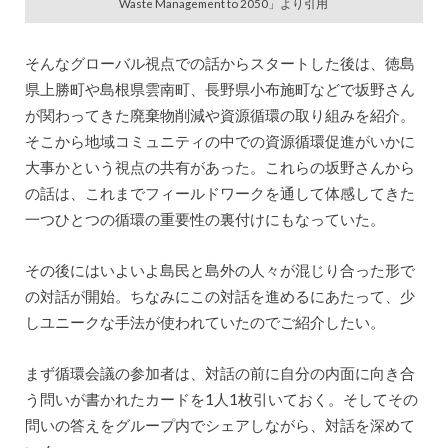
Waste Management to 2050」より引用
そんなグローバル視点での話からスタートした後は、徳島
県上勝町や島根県雲南町、長野県小布施町などで坂野さん
が関わってきた廃棄物削減や資源循環の取り組みを紹介。
そこから地域コミュニティの中での資源循環促進がいかに
大事かという視点の共有があった。これらの坂野さんから
の話は、これまでフィールドワークを通して体感してきた
一つひとつの循環の重要性の裏付けにもなっていた。
その後にはいよいよ島民と島外の人々が混じり合った形で
の対話が開始。ちなみにこの対話を進めるにあたって、少
しユニークな手法が使われていたのでご紹介したい。
まず循環会議の参加者は、対話の前に自分の内面に向き合
う問いが書かれたカードを1人1枚引いておく。そしてその
問いの答えをグループ内でシェアしながら、対話を深めて