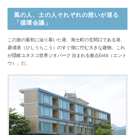
風の人、土の人それぞれの想いが巡る
「循環会議」
この旅の最初に辿り着いた港、海士町の玄関口である港、
菱浦港（ひしうらこう）のすぐ側に佇む大きな建物。これ
が隠岐ユネスコ世界ジオパーク 泊まれる拠点Entô（エント
ウ）」だ。