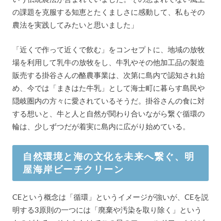
の課題を克服する知恵とたくましさに感動して、私もその
農法を実践してみたいと思いました」
「近くで作って近くで飲む」をコンセプトに、地域の放牧
場を利用して乳牛の放牧をし、牛乳やその他加工品の製造
販売する掛谷さんの酪農事業は、次第に島内で認知され始
め、今では「まきはた牛乳」として海士町に暮らす島民や
隠岐圏内の方々に愛されているそうだ。掛谷さんの食に対
する想いと、牛と人と自然が関わり合いながら繋ぐ循環の
輪は、少しずつだが着実に島内に広がり始めている。
自然環境と海の文化を未来へ繋ぐ、明
屋海岸ビーチクリーン
CEという概念は「循環」というイメージが強いが、CEを説
明する3原則の一つには「廃棄や汚染を取り除く」という