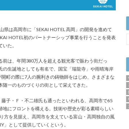
県は高岡市に「SEKAI HOTEL 高岡」の開発を進めて
KAI HOTEL初のパートナーシップ事業を行うことを発表
ていた。
る前は、年間380万人を超える観光客で賑わう街だっ
氏の生誕地としても有名で、国宝「瑞龍寺」や雨晴海岸
が開町の際に7人の腕利きの鋳物師をはじめ、さまざまな
本随一のものづくりの街として栄えてきた。
高岡は、藤子・Ｆ・不二雄氏も通ったといわれる、高岡市で65
跡地にフロントを構える。技術や歴史が彩る素晴らしい
光のあり方を見据え、高岡市を支えている富山・高岡独自の風
ARY」として提供していくという。