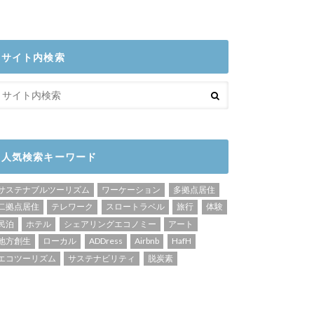
サイト内検索
人気検索キーワード
サステナブルツーリズム
ワーケーション
多拠点居住
二拠点居住
テレワーク
スロートラベル
旅行
体験
民泊
ホテル
シェアリングエコノミー
アート
地方創生
ローカル
ADDress
Airbnb
HafH
エコツーリズム
サステナビリティ
脱炭素