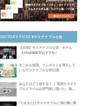
EDITOR’S PICKS #サステナブルな旅
【全国】サステナブルな宿・ホテル
（Livhub編集部おすすめ）
生ごみを循環。コンポストを導入して
いるサステナブルな宿11選
あなたはどう旅する？ ｜ 英国サステナ
ブルトラベルの専門家に聞いた、旅の
魅力
"できるだけサステナブルに飛行機に乗