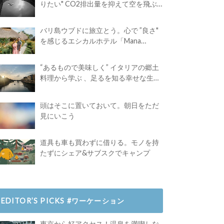
りたい" CO2排出量を抑えて空を飛ぶ
には？
バリ島ウブドに旅立とう。心で ”良さ"
を感じるエシカルホテル「Mana
Earthly Paradise」
“あるもので美味しく” イタリアの郷土
料理から学ぶ 、足るを知る幸せな生き
方
頭はそこに置いておいて。朝日をただ
見にいこう
道具も車も買わずに借りる。モノを持
たずにシェア&サブスクでキャンプ
EDITOR’S PICKS #ワーケーション
東京から好アクセス！温泉を満喫しな