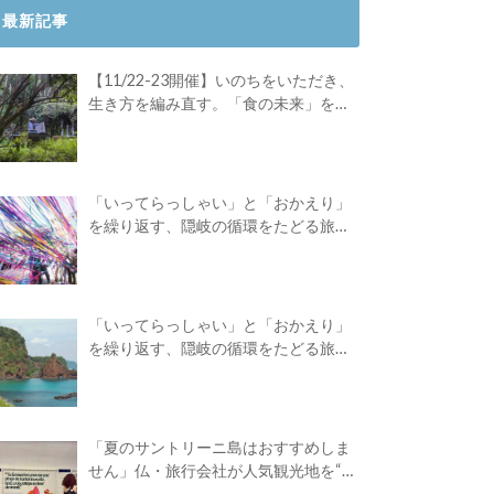
最新記事
【11/22-23開催】いのちをいただき、
生き方を編み直す。「食の未来」を対
話する旅
「いってらっしゃい」と「おかえり」
を繰り返す、隠岐の循環をたどる旅
路。Green Academyツアーレポート後
編
「いってらっしゃい」と「おかえり」
を繰り返す、隠岐の循環をたどる旅
路。Green Academyツアーレポート前
編
「夏のサントリーニ島はおすすめしま
せん」仏・旅行会社が人気観光地を“デ
ィスる”広告を出したワケ