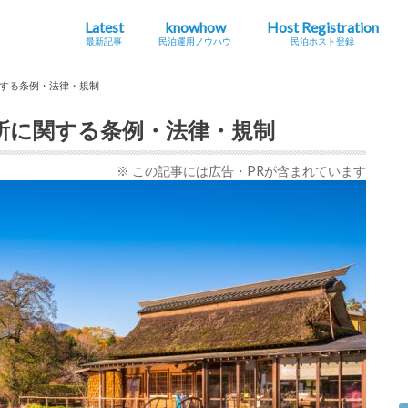
Latest
knowhow
Host Registration
最新記事
民泊運用ノウハウ
民泊ホスト登録
最新の法規制・条例情報
Airbnb
海外
地方創生・関係人口
インバウンドニュース
シェアエコニュース
民泊とは？
ホストになる・運用する
コラム
旅館
特区
住宅
する条例・法律・規制
所に関する条例・法律・規制
※ この記事には広告・PRが含まれています