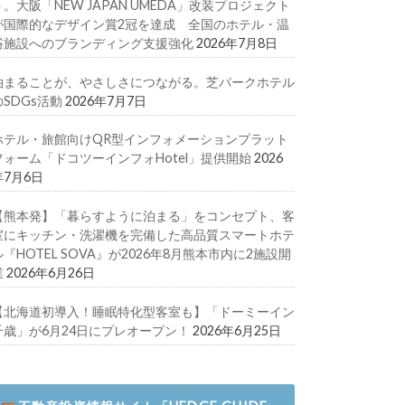
ト。大阪「NEW JAPAN UMEDA」改装プロジェクト
が国際的なデザイン賞2冠を達成 全国のホテル・温
浴施設へのブランディング支援強化
2026年7月8日
泊まることが、やさしさにつながる。芝パークホテル
のSDGs活動
2026年7月7日
ホテル・旅館向けQR型インフォメーションプラット
フォーム「ドコツーインフォHotel」提供開始
2026
年7月6日
【熊本発】「暮らすように泊まる」をコンセプト、客
室にキッチン・洗濯機を完備した高品質スマートホテ
ル『HOTEL SOVA』が2026年8月熊本市内に2施設開
業
2026年6月26日
【北海道初導入！睡眠特化型客室も】「ドーミーイン
千歳」が6月24日にプレオープン！
2026年6月25日