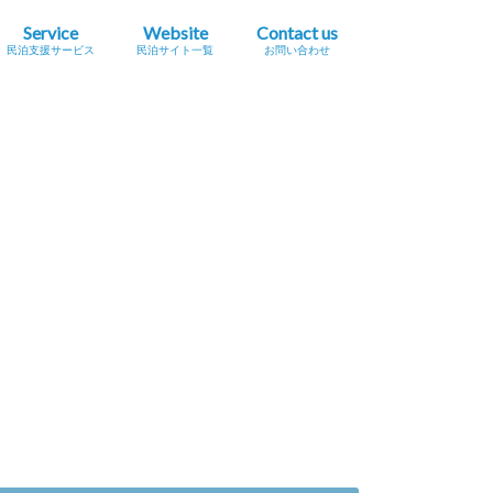
Service
Website
Contact us
民泊支援サービス
民泊サイト一覧
お問い合わせ
業簡易宿所営業
民泊
宿泊事業法（民泊新法）
Airbnb
スペースマーケット（STAY）
STAY JAPAN
一休.com バケーションレンタル
Relux（リラックス）Vacation Home
Airtrip
民泊サイト一覧
民泊メタサーチサイト
広告掲載をご希望の方へ
プレスリリース掲載依頼
セミナー・イベント情報掲載依頼
採用に関するお問い合わせ