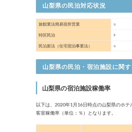
山梨県の民泊対応状況
2023/3/30
循環型経済・脱炭素の最先端
梨ワーケーション体験記
旅館業法簡易宿所営業
○
2023/2/14
【3/2〜3/4】循環型経済
特区民泊
☓
を見つけるワーケーションin
民泊新法（住宅宿泊事業法）
○
2022/11/21
山梨県南アルプス初、1日1組限
プン
山梨県の民泊・宿泊施設に関す
2022/6/15
自分と、自然と、つながる時
を捉えなおす旅
2022/6/14
富士河口湖、旅行者と地域をつなぐ新
山梨県の宿泊施設稼働率
月11日開業
以下は、2020年1月16日時点の山梨県の
2019/4/8
楽天LIFULL STAYとハイアスの戸
STYLE」4月中に3店舗開業
客室稼働率（単位：％）となります。