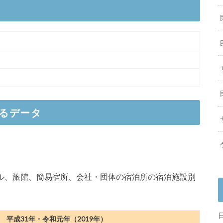
事例に出会う。サステナブル経営のヒントを見つける山
・脱炭素の最先端事例を学び、サステナブル経営のアイデア
山梨
定の貸切宿坊「Temple Hotel南アルプス法源寺」オー
るデータ
間。ワーケーションプログラム「つるフォルケ」で自分
世代型 “道の駅”「旅の駅 kawaguchiko base」6
ホテル、旅館、簡易宿所、会社・団体の宿泊所の宿泊施設別
建型宿泊施設「Rakuten STAY HOUSE × WILL
平成31年・令和元年（2019年）