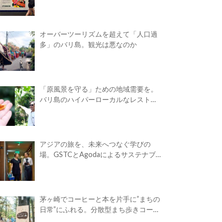
オーバーツーリズムを超えて「人口過
多」のバリ島。観光は悪なのか
「原風景を守る」ための地域需要を。
バリ島のハイパーローカルなレストラ
ン
アジアの旅を、未来へつなぐ学びの
場。GSTCとAgodaによるサステナブ
ルツーリズム・アカデミーが開校
茅ヶ崎でコーヒーと本を片手に”まちの
日常”にふれる。分散型まち歩きコーヒ
ーフェス「Takasuna Greenery Coffee