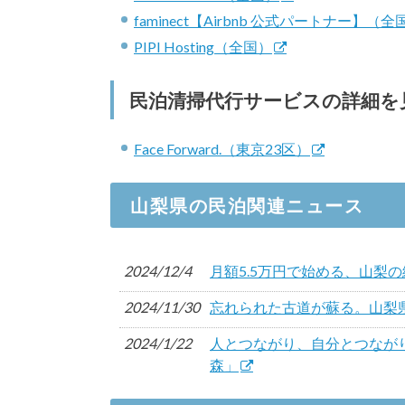
faminect【Airbnb 公式パートナー】（全
PIPI Hosting（全国）
民泊清掃代行サービスの詳細を
Face Forward.（東京23区）
山梨県の民泊関連ニュース
2024/12/4
月額5.5万円で始める、山梨の
2024/11/30
忘れられた古道が蘇る。山梨
2024/1/22
人とつながり、自分とつなが
森」
2023/5/8
“狩猟” から食と命の尊さを学ぶ