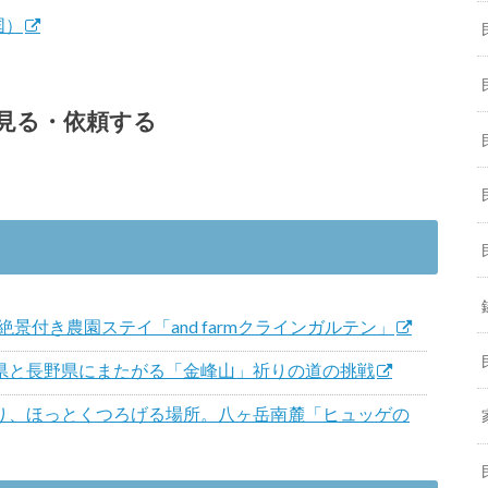
国）
見る・依頼する
絶景付き農園ステイ「and farmクラインガルテン」
県と長野県にまたがる「金峰山」祈りの道の挑戦
り、ほっとくつろげる場所。八ヶ岳南麓「ヒュッゲの
、食育講座「HUNT EAT」