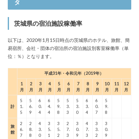
タ
供を開始
2018/3/13
百戦錬磨、茨城県桜川市・常陽銀行・凸
版印刷と地域連携協定締結を発表
茨城県の宿泊施設稼働率
以下は、2020年1月15日時点の茨城県のホテル、旅館、簡
易宿所、会社・団体の宿泊所の宿泊施設別客室稼働率（単
位：％）となります。
平成31年・令和元年（2019年）
1
2
3
4
5
6
7
8
9
10
11
12
月
月
月
月
月
月
月
月
月
月
月
月
5
5
6
6
5
5
5
6
6
5
計
1.
6.
0.
4.
9.
3.
3.
3.
0.
9.
5
9
4
4
8
3
0
4
7
8
2
2
4
3
3
2
3
4
3
3
旅
6.
8.
3.
5.
5.
7.
0.
7.
3.
0.
館
7
8
0
1
2
3
9
3
2
9