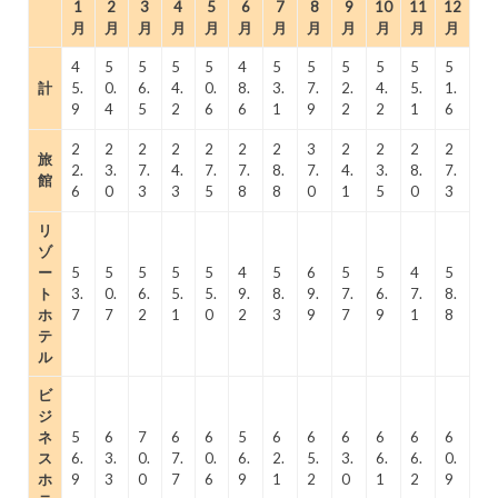
1
2
3
4
5
6
7
8
9
10
11
12
月
月
月
月
月
月
月
月
月
月
月
月
4
5
5
5
5
4
5
5
5
5
5
5
計
5.
0.
6.
4.
0.
8.
3.
7.
2.
4.
5.
1.
9
4
5
2
6
6
1
9
2
2
1
6
2
2
2
2
2
2
2
3
2
2
2
2
旅
2.
3.
7.
4.
7.
7.
8.
7.
4.
3.
8.
7.
館
6
0
3
3
5
8
8
0
1
5
0
3
リ
ゾ
ー
5
5
5
5
5
4
5
6
5
5
4
5
ト
3.
0.
6.
5.
5.
9.
8.
9.
7.
6.
7.
8.
ホ
7
7
2
1
0
2
3
9
7
9
1
8
テ
ル
ビ
ジ
ネ
5
6
7
6
6
5
6
6
6
6
6
6
ス
6.
3.
0.
7.
0.
6.
2.
5.
3.
6.
6.
0.
ホ
9
3
0
7
6
9
1
2
0
1
2
9