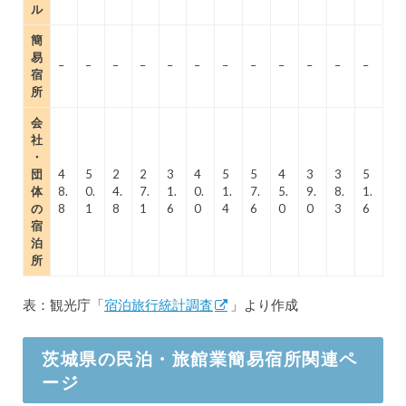
ル
簡
易
–
–
–
–
–
–
–
–
–
–
–
–
宿
所
会
社
・
団
4
5
2
2
3
4
5
5
4
3
3
5
体
8.
0.
4.
7.
1.
0.
1.
7.
5.
9.
8.
1.
の
8
1
8
1
6
0
4
6
0
0
3
6
宿
泊
所
表：観光庁「
宿泊旅行統計調査
」より作成
茨城県の民泊・旅館業簡易宿所関連ペ
ージ