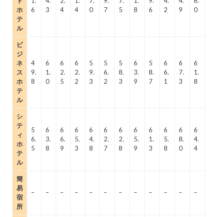
ト
1.
4.
2.
1.
7.
9.
7.
1.
9.
4.
4.
6.
ホ
6
3
4
4
0
7
5
8
6
2
9
0
テ
ル
ビ
ジ
ネ
4
6
6
6
5
5
5
6
5
6
6
6
ス
9.
1.
2.
2.
9.
6.
8.
3.
8.
6.
7.
1.
ホ
8
0
5
2
3
2
3
9
7
1
3
8
テ
ル
シ
テ
5
6
6
6
6
6
6
6
6
6
6
6
ィ
6.
3.
6.
5.
4.
2.
2.
5.
1.
5.
8.
4.
ホ
5
8
9
3
8
7
8
9
3
8
0
4
テ
ル
簡
易
–
–
–
–
–
–
–
–
–
–
–
–
宿
所