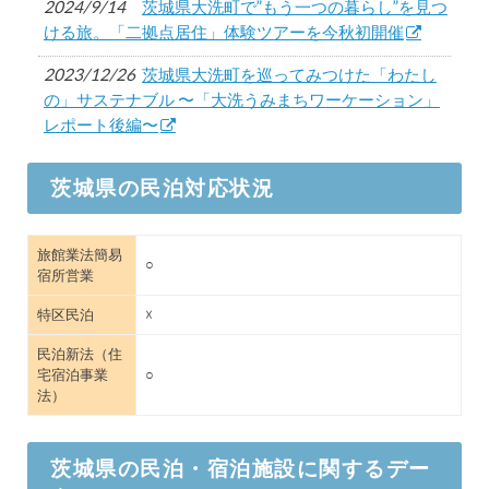
2024/9/14
茨城県大洗町で”もう一つの暮らし”を見つ
ける旅。「二拠点居住」体験ツアーを今秋初開催
2023/12/26
茨城県大洗町を巡ってみつけた「わたし
の」サステナブル 〜「大洗うみまちワーケーション」
レポート後編〜
2023/12/26
茨城県大洗町を巡ってみつけた「わたし
茨城県の民泊対応状況
の」サステナブル 〜「大洗うみまちワーケーション」
体験レポート前編〜
旅館業法簡易
2023/10/31
茨城県大洗町で「わたしのサステナブ
○
宿所営業
ル」を見つける ”大洗うみまちワーケーション” のスス
メ
特区民泊
☓
2022/11/18
モニター参加者を募集！茨城県大洗町で2
民泊新法（住
宅宿泊事業
○
泊3日の地域体験型ワーケーションプログラムを12月に
法）
開催
2021/7/14
コスモスイニシア、茨城県笠間市にてチ
茨城県の民泊・宿泊施設に関するデー
ームで健康的・創造的に働ける場「OUT WORK」の提