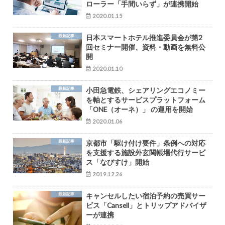
ローラー「手間いらず」が連携開始
2020.01.15
最新記事
日本スマートホテル推進委員会が第2
回セミナー開催、資料・動画を無料公
開
2020.01.10
最新記事
小田急電鉄、シェアリングエコノミー
を軸とするサービスプラットフォーム
「ONE（オーネ）」 の運用を開始
2020.01.06
最新記事
京都市「駆け付け要件」条例への対応
を支援する施設外玄関帳場代行サービ
ス「なびすけ」開始
2019.12.26
最新記事
キャンセルしたい宿泊予約の売買サー
ビス「Cansell」とトリップアドバイザ
ーが連携