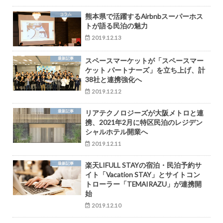
コラム
熊本県で活躍するAirbnbスーパーホス
トが語る民泊の魅力
2019.12.13
最新記事
スペースマーケットが「スペースマー
ケット パートナーズ」を立ち上げ、計
38社と連携強化へ
2019.12.12
最新記事
リアテクノロジーズが大阪メトロと連
携、2021年2月に特区民泊のレジデン
シャルホテル開業へ
2019.12.11
最新記事
楽天LIFULL STAYの宿泊・民泊予約サ
イト「Vacation STAY」とサイトコン
トローラー「TEMAIRAZU」が連携開
始
2019.12.10