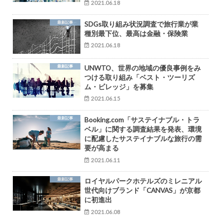
2021.06.18
最新記事
SDGs取り組み状況調査で旅行業が業
種別最下位、最高は金融・保険業
2021.06.18
最新記事
UNWTO、世界の地域の優良事例をみ
つける取り組み「ベスト・ツーリズ
ム・ビレッジ」を募集
2021.06.15
最新記事
Booking.com「サステイナブル・トラ
ベル」に関する調査結果を発表、環境
に配慮したサステイナブルな旅行の需
要が高まる
2021.06.11
最新記事
ロイヤルパークホテルズのミレニアル
世代向けブランド「CANVAS」が京都
に初進出
2021.06.08