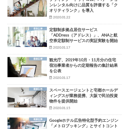
ンレンタル向けに品質を評価する「ク
オリティランク」を導入
2020.01.22
最新記事
定額制多拠点居住サービス
「ADDress（アドレス）」、ANAと航
空券定額制サービスの実証実験を開始
2020.01.17
最新記事
観光庁、2019年10月・11月分の住宅
宿泊事業者からの定期報告の集計結果
を公表
2020.01.17
最新記事
スペースエージェントと宅都ホールデ
ィングスが業務提携、大阪で民泊投資
物件を提供開始
2020.01.15
最新記事
Googleホテル広告特化型予約エンジン
「メトロブッキング」とサイトコント