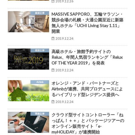
2019.12.26
最新記事
MASSIVE SAPPORO、五輪マラソン・
競歩会場の札幌・大通公園至近に新築
無人ホテル「UCHI Living Stay 1.11」
開業
2019.12.24
最新記事
高級ホテル・旅館予約サイトの
Relux、年間人気宿ランキング「Relux
OF THE YEAR 2019」を発表
2019.12.24
Airbnb
オレンジ・アンド・パートナーズと
Airbnbが連携、共同プロデュースによ
るハイブリッド型レジデンス提供へ
2019.12.24
最新記事
クラウド型サイトコントローラー「ね
っぱん！＋＋」と パッケージツアーの
オンライン販売サイト「e-
myHOLiDAY」が連携開始