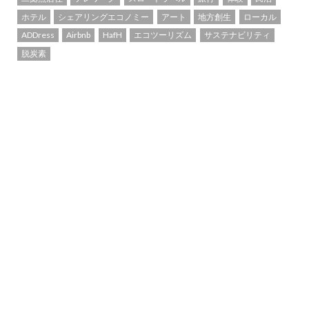
ホテル
シェアリングエコノミー
アート
地方創生
ローカル
ADDress
Airbnb
HafH
エコツーリズム
サステナビリティ
脱炭素