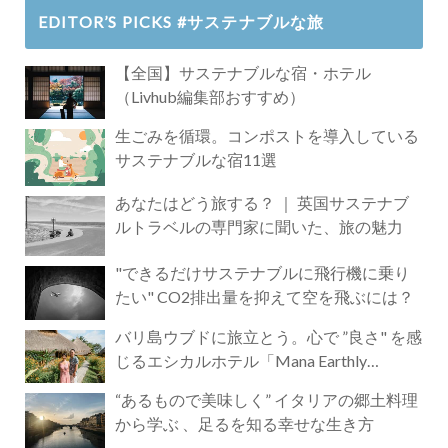
EDITOR’S PICKS #サステナブルな旅
【全国】サステナブルな宿・ホテル
（Livhub編集部おすすめ）
生ごみを循環。コンポストを導入している
サステナブルな宿11選
あなたはどう旅する？ ｜ 英国サステナブ
ルトラベルの専門家に聞いた、旅の魅力
"できるだけサステナブルに飛行機に乗り
たい" CO2排出量を抑えて空を飛ぶには？
バリ島ウブドに旅立とう。心で ”良さ" を感
じるエシカルホテル「Mana Earthly
Paradise」
“あるもので美味しく” イタリアの郷土料理
から学ぶ 、足るを知る幸せな生き方