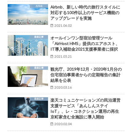
Airbnb
Airbnb、新しい時代の旅行スタイルに
対応する100件以上のサービス機能の
アップグレードを実施
2021.06.02
最新記事
オールインワン型宿泊管理ツール
「AirHost HMS」提供のエアホスト、
IT導入補助金2021支援事業者に採択
2021.05.21
最新記事
観光庁、2019年12月・2020年1月分の
住宅宿泊事業者からの定期報告の集計
結果を公表
2020.03.16
最新記事
楽天コミュニケーションズの民泊運営
支援サービス「あんしんステイ
IoT」、レ・コネクション運用の再生
京町家含む全施設に導入開始
2020.02.04