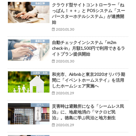
最新記事
クラウド型サイトコントローラー「ね
っぱん！＋＋」と POSシステム「スー
パースターホテルシステム」が連携開
始
2020.01.30
最新記事
自動チェックインシステム「m2m
check-in」月額1,500円で利用できるラ
イトプラン提供開始
2020.01.30
法規制・条例
和光市、Airbnbと東京2020オリパラ期
間に「イベントホームステイ」を活用
したホームシェア実施へ
2020.01.29
コラム
災害時は避難所になる「シームレス民
泊」に、地産地消の「マクロビ民
泊」。徳島に学ぶ民泊と地方創生
2020.01.29