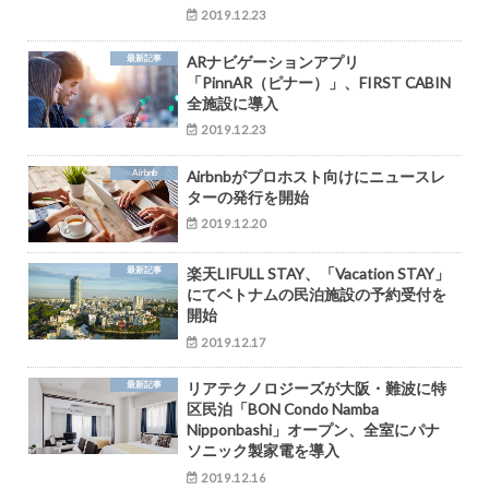
2019.12.23
最新記事
ARナビゲーションアプリ
「PinnAR（ピナー）」、FIRST CABIN
全施設に導入
2019.12.23
Airbnb
Airbnbがプロホスト向けにニュースレ
ターの発行を開始
2019.12.20
最新記事
楽天LIFULL STAY、「Vacation STAY」
にてベトナムの民泊施設の予約受付を
開始
2019.12.17
最新記事
リアテクノロジーズが大阪・難波に特
区民泊「BON Condo Namba
Nipponbashi」オープン、全室にパナ
ソニック製家電を導入
2019.12.16