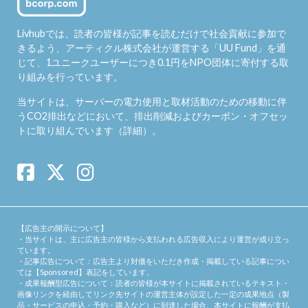
Livhubでは、読者の皆様が記事を読むだけで社会貢献に参加で
きるよう、アーティクル株式会社が運営する「
UU Fund
」を通
じて、1ユニークユーザーにつき0.1円をNPO団体に寄付する取
り組みを行っています。
当サイトは、サーバーの電力使用と取材活動のための移動に伴
うCO2排出などにおいて、排出削減およびカーボン・オフセッ
トに取り組んでいます（
詳細
）。
【広告主の開示について】
・当サイトは、主に広告主の皆様から支払われる広告収入により運営が成り立っ
ています。
・記事広告について：広告主より対価をいただき作成・掲載している記事につい
ては【Sponsored】表記をしています。
・成果報酬型広告について：読者の皆様が本サイトに掲載されているテキスト・
画像リンクを経由してリンク先サイトの運営主体が設定した一定の成果地点（製
品・サービスの申込・予約・購入など）に到達した場合、本サイトに報酬が支払