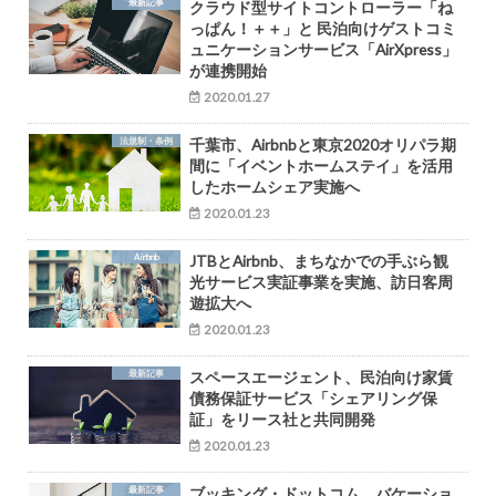
最新記事
クラウド型サイトコントローラー「ね
っぱん！＋＋」と 民泊向けゲストコミ
ュニケーションサービス「AirXpress」
が連携開始
2020.01.27
法規制・条例
千葉市、Airbnbと東京2020オリパラ期
間に「イベントホームステイ」を活用
したホームシェア実施へ
2020.01.23
Airbnb
JTBとAirbnb、まちなかでの手ぶら観
光サービス実証事業を実施、訪日客周
遊拡大へ
2020.01.23
最新記事
スペースエージェント、民泊向け家賃
債務保証サービス「シェアリング保
証」をリース社と共同開発
2020.01.23
最新記事
ブッキング・ドットコム、バケーショ