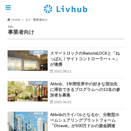
HOME
タグ : 事業者向け
TAG
事業者向け
最新記事
スマートロックのRemoteLOCKと「ね
っぱん！サイトコントローラー＋＋」
が連携
2021.08.11
Airbnb
Airbnb、1年間世界中の好きな宿泊先
に滞在できるプログラムへの12名の参
加者を募集
2021.06.22
最新記事
Airbnbのライバルとなるか、分散型ホ
ームシェアリングプラットフォーム
「Dtravel」が500万ドルの資金調達