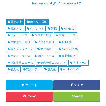
Instagram
,
X
,
Facebook
最新記事
ホテル・民泊
民泊 × IoT
タブレット
連携
AirHost
民泊ニュース
システム連携
国内ニュース
民泊ホスト向け
ビジネス向け
API連携
無人チェックイン
エアホスト
AirHost PMS
ホテルニュース
旅館ニュース
事業者向け
宿泊業界ニュース
株式会社エアホスト
管理ツール
省人化
無人ホテル
無人化
AirHost HMS
ツイート
シェア
Pocket
feedly