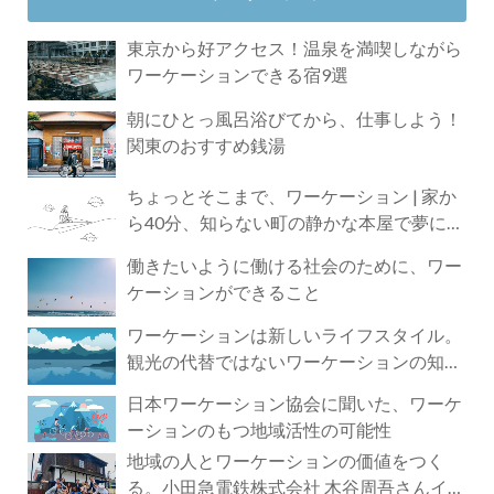
東京から好アクセス！温泉を満喫しながら
ワーケーションできる宿9選
朝にひとっ風呂浴びてから、仕事しよう！
関東のおすすめ銭湯
ちょっとそこまで、ワーケーション | 家か
ら40分、知らない町の静かな本屋で夢に近
づく4時間の旅
働きたいように働ける社会のために、ワー
ケーションができること
ワーケーションは新しいライフスタイル。
観光の代替ではないワーケーションの知ら
れざる魅力
日本ワーケーション協会に聞いた、ワーケ
ーションのもつ地域活性の可能性
地域の人とワーケーションの価値をつく
る。小田急電鉄株式会社 木谷周吾さんイン