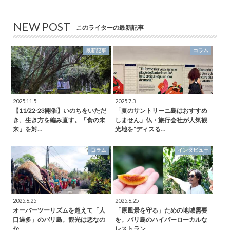
NEW POST
このライターの最新記事
最新記事
コラム
2025.11.5
2025.7.3
【11/22-23開催】いのちをいただ
「夏のサントリーニ島はおすすめ
き、生き方を編み直す。「食の未
しません」仏・旅行会社が人気観
来」を対…
光地を“ディスる…
コラム
インタビュー
2025.6.25
2025.6.25
オーバーツーリズムを超えて「人
「原風景を守る」ための地域需要
口過多」のバリ島。観光は悪なの
を。バリ島のハイパーローカルな
か
レストラン