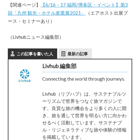
【関連ページ】
【6/16・17 福岡/博多区・イベント】第3
回「九州 観光・ホテル産業展2021」
（エアホスト出展ブ
ース・セミナーあり）
（Livhubニュース編集部）
この記事を書いた人
最新の記事
Livhub 編集部
Connecting the world through journeys.
Livhub（リブハブ）は、サステナブルツ
ーリズムで世界をつなぐ旅マガジンで
す。良質な旅の機会をより多くの人に開
き、旅を通して世界を明るい方に向かわ
せるべく活動しています。サステナブ
ル・リジェネラティブな旅や体験の情報
を掲載しています。