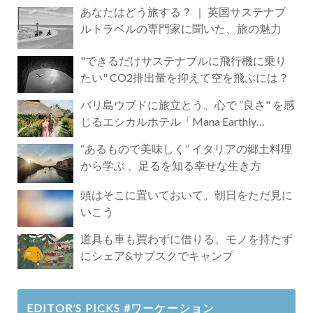
あなたはどう旅する？ ｜ 英国サステナブ
ルトラベルの専門家に聞いた、旅の魅力
"できるだけサステナブルに飛行機に乗り
たい" CO2排出量を抑えて空を飛ぶには？
バリ島ウブドに旅立とう。心で ”良さ" を感
じるエシカルホテル「Mana Earthly
Paradise」
“あるもので美味しく” イタリアの郷土料理
から学ぶ 、足るを知る幸せな生き方
頭はそこに置いておいて。朝日をただ見に
いこう
道具も車も買わずに借りる。モノを持たず
にシェア&サブスクでキャンプ
EDITOR’S PICKS #ワーケーション