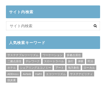
サイト内検索
人気検索キーワード
サステナブルツーリズム
ワーケーション
多拠点居住
二拠点居住
テレワーク
スロートラベル
旅行
体験
民泊
ホテル
シェアリングエコノミー
アート
地方創生
ローカル
ADDress
Airbnb
HafH
エコツーリズム
サステナビリティ
脱炭素