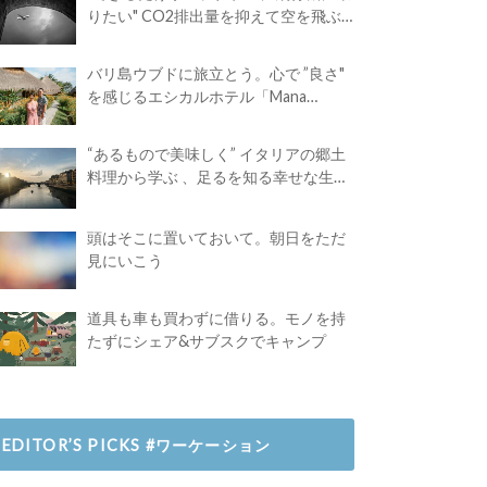
りたい" CO2排出量を抑えて空を飛ぶ
には？
バリ島ウブドに旅立とう。心で ”良さ"
を感じるエシカルホテル「Mana
Earthly Paradise」
“あるもので美味しく” イタリアの郷土
料理から学ぶ 、足るを知る幸せな生き
方
頭はそこに置いておいて。朝日をただ
見にいこう
道具も車も買わずに借りる。モノを持
たずにシェア&サブスクでキャンプ
EDITOR’S PICKS #ワーケーション