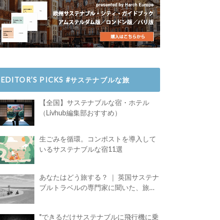
EDITOR’S PICKS #サステナブルな旅
【全国】サステナブルな宿・ホテル
（Livhub編集部おすすめ）
生ごみを循環。コンポストを導入して
いるサステナブルな宿11選
あなたはどう旅する？ ｜ 英国サステナ
ブルトラベルの専門家に聞いた、旅の
魅力
"できるだけサステナブルに飛行機に乗