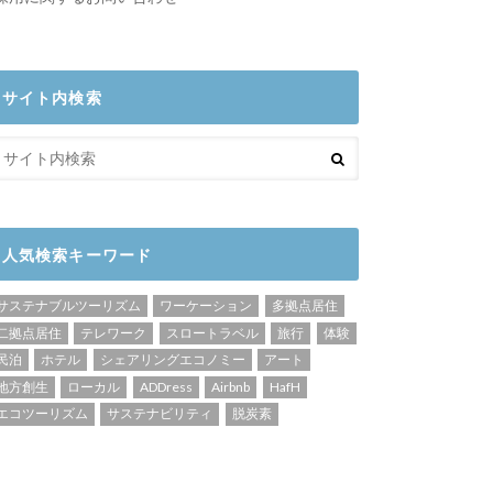
サイト内検索
人気検索キーワード
サステナブルツーリズム
ワーケーション
多拠点居住
二拠点居住
テレワーク
スロートラベル
旅行
体験
民泊
ホテル
シェアリングエコノミー
アート
地方創生
ローカル
ADDress
Airbnb
HafH
エコツーリズム
サステナビリティ
脱炭素