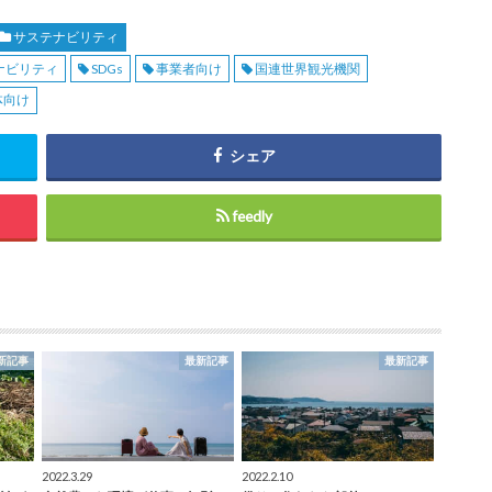
サステナビリティ
ナビリティ
SDGs
事業者向け
国連世界観光機関
体向け
シェア
feedly
新記事
最新記事
最新記事
2022.3.29
2022.2.10