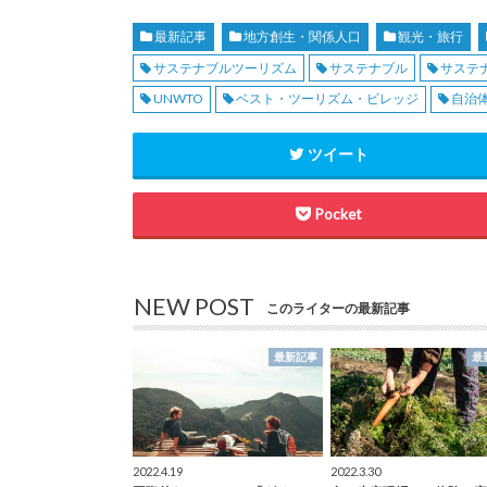
最新記事
地方創生・関係人口
観光・旅行
サステナブルツーリズム
サステナブル
サステ
UNWTO
ベスト・ツーリズム・ビレッジ
自治
ツイート
Pocket
NEW POST
このライターの最新記事
最新記事
最
2022.4.19
2022.3.30