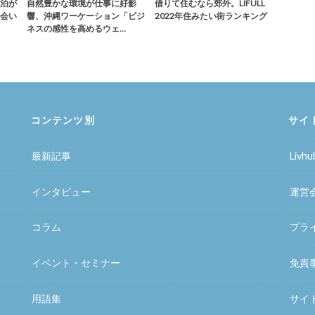
泊が
自然豊かな環境が仕事に好影
借りて住むなら郊外。LIFULL
会い
響、沖縄ワーケーション「ビジ
2022年住みたい街ランキング
ネスの感性を高めるウェ…
コンテンツ別
サイ
最新記事
Liv
インタビュー
運営
コラム
プラ
イベント・セミナー
免責
用語集
サイ