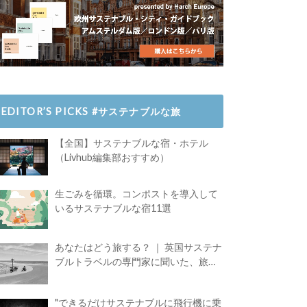
EDITOR’S PICKS #サステナブルな旅
【全国】サステナブルな宿・ホテル
（Livhub編集部おすすめ）
生ごみを循環。コンポストを導入して
いるサステナブルな宿11選
あなたはどう旅する？ ｜ 英国サステナ
ブルトラベルの専門家に聞いた、旅の
魅力
"できるだけサステナブルに飛行機に乗