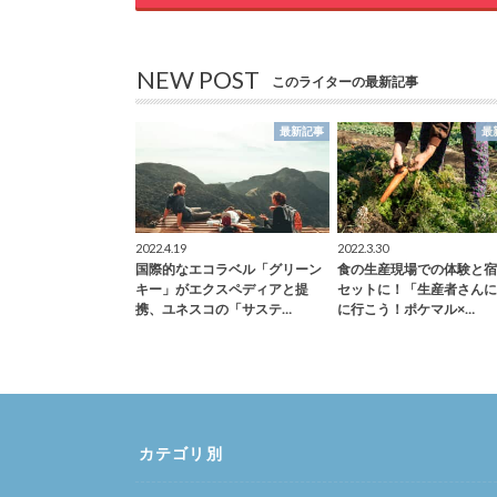
NEW POST
このライターの最新記事
最新記事
最
2022.4.19
2022.3.30
国際的なエコラベル「グリーン
食の生産現場での体験と宿
キー」がエクスペディアと提
セットに！「生産者さんに
携、ユネスコの「サステ…
に行こう！ポケマル×…
カテゴリ別