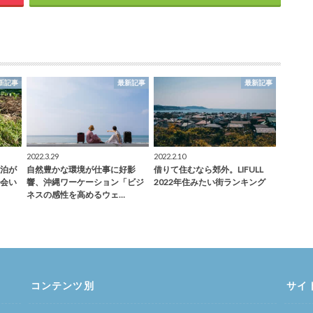
新記事
最新記事
最新記事
2022.3.29
2022.2.10
泊が
自然豊かな環境が仕事に好影
借りて住むなら郊外。LIFULL
会い
響、沖縄ワーケーション「ビジ
2022年住みたい街ランキング
ネスの感性を高めるウェ…
コンテンツ別
サイ