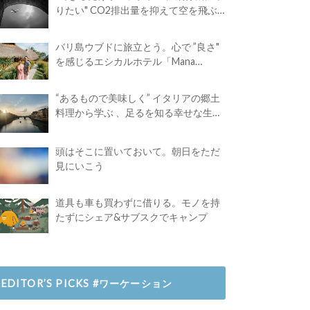
りたい" CO2排出量を抑えて空を飛ぶ
には？
バリ島ウブドに旅立とう。心で ”良さ"
を感じるエシカルホテル「Mana
Earthly Paradise」
“あるもので美味しく” イタリアの郷土
料理から学ぶ 、足るを知る幸せな生き
方
頭はそこに置いておいて。朝日をただ
見にいこう
道具も車も買わずに借りる。モノを持
たずにシェア&サブスクでキャンプ
EDITOR’S PICKS #ワーケーション