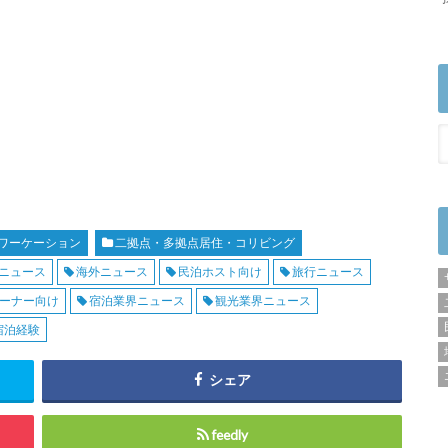
ワーケーション
二拠点・多拠点居住・コリビング
ニュース
海外ニュース
民泊ホスト向け
旅行ニュース
ーナー向け
宿泊業界ニュース
観光業界ニュース
宿泊経験
シェア
feedly