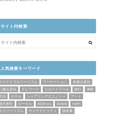
サイト内検索
人気検索キーワード
サステナブルツーリズム
ワーケーション
多拠点居住
二拠点居住
テレワーク
スロートラベル
旅行
体験
民泊
ホテル
シェアリングエコノミー
アート
地方創生
ローカル
ADDress
Airbnb
HafH
エコツーリズム
サステナビリティ
脱炭素