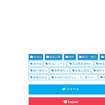
Airbnb
最新記事
海外
観光・旅行
Airbnb
民泊ニュース
宿泊事業者向け
地域
旅行者向け
事業者向け
多拠点居住
物件オ
多拠点生活
Airbnbで好きなところに暮らそう
ツイート
Pocket