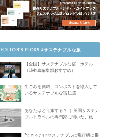
EDITOR’S PICKS #サステナブルな旅
【全国】サステナブルな宿・ホテル
（Livhub編集部おすすめ）
生ごみを循環。コンポストを導入して
いるサステナブルな宿11選
あなたはどう旅する？ ｜ 英国サステナ
ブルトラベルの専門家に聞いた、旅の
魅力
"できるだけサステナブルに飛行機に乗