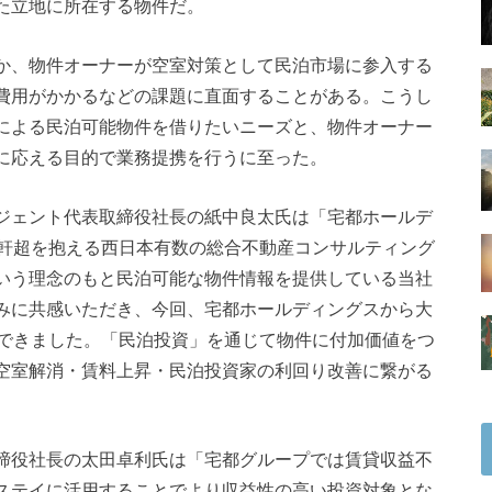
た立地に所在する物件だ。
か、物件オーナーが空室対策として民泊市場に参入する
費用がかかるなどの課題に直面することがある。こうし
による民泊可能物件を借りたいニーズと、物件オーナー
に応える目的で業務提携を行うに至った。
ジェント代表取締役社長の紙中良太氏は「宅都ホールデ
00軒超を抱える西日本有数の総合不動産コンサルティング
いう理念のもと民泊可能な物件情報を提供している当社
みに共感いただき、今回、宅都ホールディングスから大
ができました。「民泊投資」を通じて物件に付加価値をつ
空室解消・賃料上昇・民泊投資家の利回り改善に繋がる
。
締役社長の太田卓利氏は「宅都グループでは賃貸収益不
ステイに活用することでより収益性の高い投資対象とな