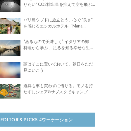
りたい" CO2排出量を抑えて空を飛ぶ
には？
バリ島ウブドに旅立とう。心で ”良さ"
を感じるエシカルホテル「Mana
Earthly Paradise」
“あるもので美味しく” イタリアの郷土
料理から学ぶ 、足るを知る幸せな生き
方
頭はそこに置いておいて。朝日をただ
見にいこう
道具も車も買わずに借りる。モノを持
たずにシェア&サブスクでキャンプ
EDITOR’S PICKS #ワーケーション