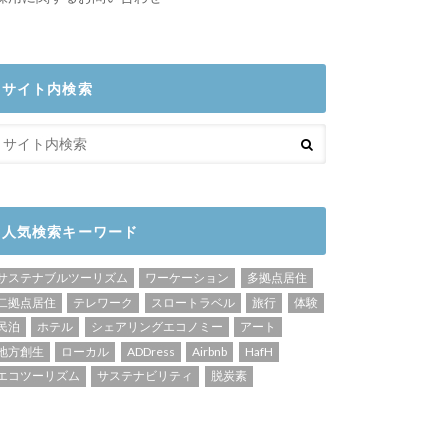
サイト内検索
人気検索キーワード
サステナブルツーリズム
ワーケーション
多拠点居住
二拠点居住
テレワーク
スロートラベル
旅行
体験
民泊
ホテル
シェアリングエコノミー
アート
地方創生
ローカル
ADDress
Airbnb
HafH
エコツーリズム
サステナビリティ
脱炭素