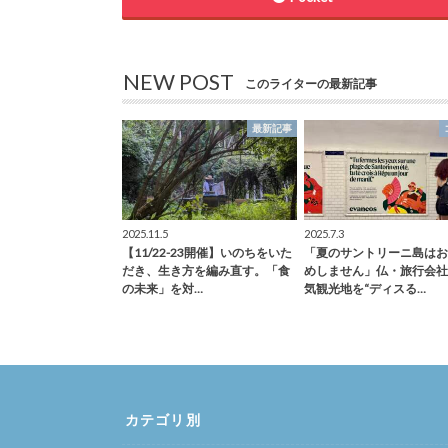
NEW POST
このライターの最新記事
最新記事
2025.11.5
2025.7.3
【11/22-23開催】いのちをいた
「夏のサントリーニ島はお
だき、生き方を編み直す。「食
めしません」仏・旅行会社
の未来」を対…
気観光地を“ディスる…
カテゴリ別