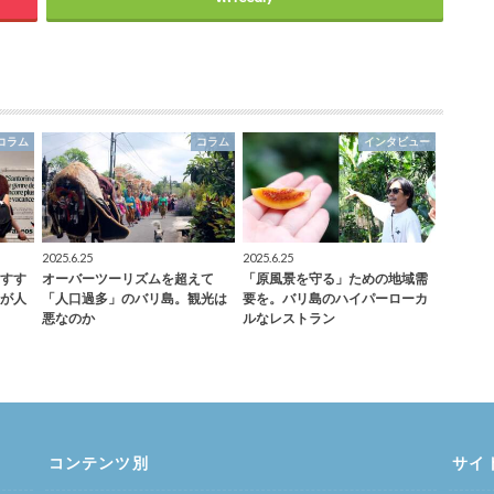
コラム
コラム
インタビュー
2025.6.25
2025.6.25
すす
オーバーツーリズムを超えて
「原風景を守る」ための地域需
が人
「人口過多」のバリ島。観光は
要を。バリ島のハイパーローカ
悪なのか
ルなレストラン
コンテンツ別
サイ