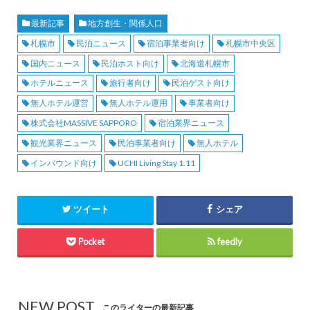
最新記事
地方創生・関係人口
札幌市
民泊ニュース
宿泊事業者向け
札幌市中央区
国内ニュース
民泊ホスト向け
北海道札幌市
ホテルニュース
旅行者向け
民泊ゲスト向け
無人ホテル運営
無人ホテル運用
事業者向け
株式会社MASSIVE SAPPORO
宿泊業界ニュース
観光業界ニュース
民泊事業者向け
無人ホテル
インバウンド向け
UCHI Living Stay 1.11
ツイート
シェア
Pocket
feedly
NEW POST
このライターの最新記事