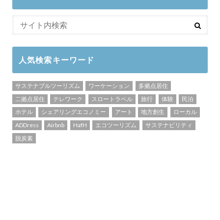
人気検索キーワード
サステナブルツーリズム
ワーケーション
多拠点居住
二拠点居住
テレワーク
スロートラベル
旅行
体験
民泊
ホテル
シェアリングエコノミー
アート
地方創生
ローカル
ADDress
Airbnb
HafH
エコツーリズム
サステナビリティ
脱炭素