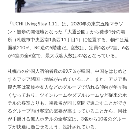
「UCHI Living Stay 1.11」は、2020年の東京五輪マラソ
ン・競歩の開催地となった「大通公園」から徒歩1分の場
所（札幌市中央区南1条西11丁目1）に位置する。物件は延
面積210㎡、RC造の5階建だ。室数は、定員4名が2室、6名
が4室の全6室で、最大収容人数は32名となっている。
札幌市の外国人宿泊者数の89.7％が韓国、中国をはじめと
するアジア諸国・地域が占めていること、また、アジア系
観光客は家族や友人などのグループで訪れる傾向が年々強
くなっており、ツインルームやダブルルームなど従来のホ
テルの客室よりも、複数名が同じ空間で過ごすことができ
るグループ向け客室の需要が高まっていることから、同社
が手掛ける無人ホテルの全客室は、3名から10名のグルー
プが快適に過ごせるよう、設計されている。