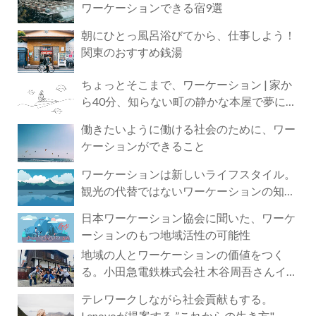
ワーケーションできる宿9選
朝にひとっ風呂浴びてから、仕事しよう！
関東のおすすめ銭湯
ちょっとそこまで、ワーケーション | 家か
ら40分、知らない町の静かな本屋で夢に近
づく4時間の旅
働きたいように働ける社会のために、ワー
ケーションができること
ワーケーションは新しいライフスタイル。
観光の代替ではないワーケーションの知ら
れざる魅力
日本ワーケーション協会に聞いた、ワーケ
ーションのもつ地域活性の可能性
地域の人とワーケーションの価値をつく
る。小田急電鉄株式会社 木谷周吾さんイン
タビュー
テレワークしながら社会貢献もする。
Lenovoが提案する ”これからの生き方"