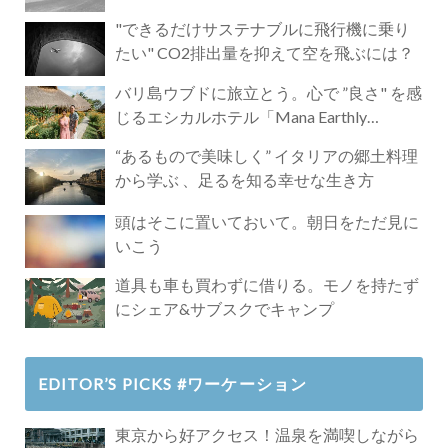
"できるだけサステナブルに飛行機に乗り
たい" CO2排出量を抑えて空を飛ぶには？
バリ島ウブドに旅立とう。心で ”良さ" を感
じるエシカルホテル「Mana Earthly
Paradise」
“あるもので美味しく” イタリアの郷土料理
から学ぶ 、足るを知る幸せな生き方
頭はそこに置いておいて。朝日をただ見に
いこう
道具も車も買わずに借りる。モノを持たず
にシェア&サブスクでキャンプ
EDITOR’S PICKS #ワーケーション
東京から好アクセス！温泉を満喫しながら