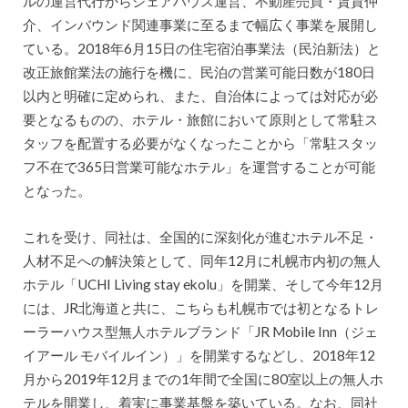
ルの運営代行からシェアハウス運営、不動産売買・賃貸仲
介、インバウンド関連事業に至るまで幅広く事業を展開し
ている。2018年6月15日の住宅宿泊事業法（民泊新法）と
改正旅館業法の施行を機に、民泊の営業可能日数が180日
以内と明確に定められ、また、自治体によっては対応が必
要となるものの、ホテル・旅館において原則として常駐ス
タッフを配置する必要がなくなったことから「常駐スタッ
フ不在で365日営業可能なホテル」を運営することが可能
となった。
これを受け、同社は、全国的に深刻化が進むホテル不足・
人材不足への解決策として、同年12月に札幌市内初の無人
ホテル「UCHI Living stay ekolu」を開業、そして今年12月
には、JR北海道と共に、こちらも札幌市では初となるトレ
ーラーハウス型無人ホテルブランド「JR Mobile Inn（ジェ
イアール モバイルイン）」を開業するなどし、2018年12
月から2019年12月までの1年間で全国に80室以上の無人ホ
テルを開業し、着実に事業基盤を築いている。なお、同社