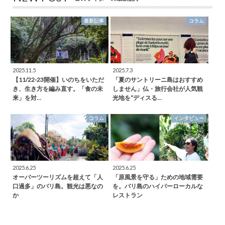
最新記事
コラム
2025.11.5
2025.7.3
【11/22-23開催】いのちをいただ
「夏のサントリーニ島はおすすめ
き、生き方を編み直す。「食の未
しません」仏・旅行会社が人気観
来」を対…
光地を“ディスる…
コラム
インタビュー
2025.6.25
2025.6.25
オーバーツーリズムを超えて「人
「原風景を守る」ための地域需要
口過多」のバリ島。観光は悪なの
を。バリ島のハイパーローカルな
か
レストラン