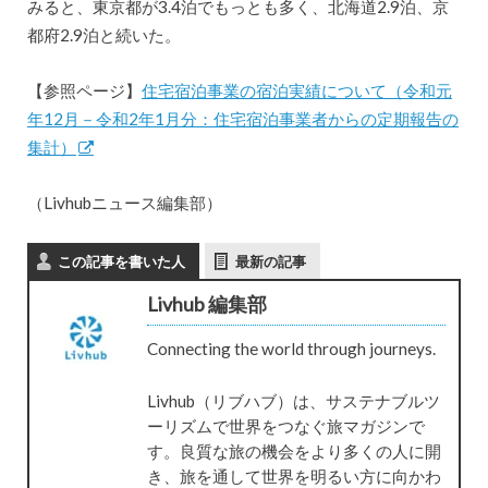
みると、東京都が3.4泊でもっとも多く、北海道2.9泊、京
都府2.9泊と続いた。
【参照ページ】
住宅宿泊事業の宿泊実績について（令和元
年12月－令和2年1月分：住宅宿泊事業者からの定期報告の
集計）
（Livhubニュース編集部）
この記事を書いた人
最新の記事
Livhub 編集部
Connecting the world through journeys.
Livhub（リブハブ）は、サステナブルツ
ーリズムで世界をつなぐ旅マガジンで
す。良質な旅の機会をより多くの人に開
き、旅を通して世界を明るい方に向かわ