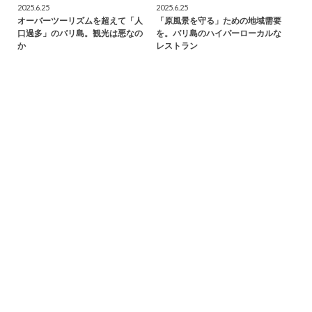
2025.6.25
2025.6.25
オーバーツーリズムを超えて「人
「原風景を守る」ための地域需要
口過多」のバリ島。観光は悪なの
を。バリ島のハイパーローカルな
か
レストラン