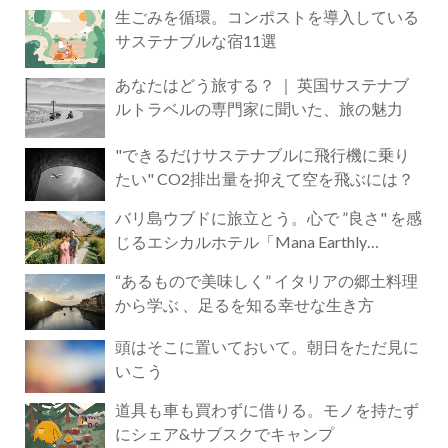
生ごみを循環。コンポストを導入している
サステナブルな宿11選
あなたはどう旅する？ ｜ 英国サステナブ
ルトラベルの専門家に聞いた、旅の魅力
"できるだけサステナブルに飛行機に乗り
たい" CO2排出量を抑えて空を飛ぶには？
バリ島ウブドに旅立とう。心で ”良さ" を感
じるエシカルホテル「Mana Earthly
Paradise」
“あるもので美味しく” イタリアの郷土料理
から学ぶ 、足るを知る幸せな生き方
頭はそこに置いておいて。朝日をただ見に
いこう
道具も車も買わずに借りる。モノを持たず
にシェア&サブスクでキャンプ