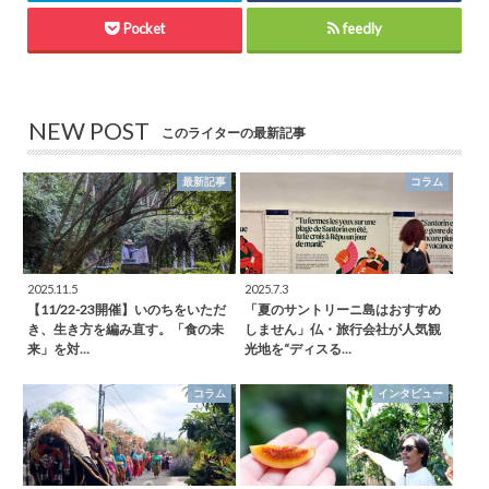
Pocket
feedly
NEW POST
このライターの最新記事
最新記事
コラム
2025.11.5
2025.7.3
【11/22-23開催】いのちをいただ
「夏のサントリーニ島はおすすめ
き、生き方を編み直す。「食の未
しません」仏・旅行会社が人気観
来」を対…
光地を“ディスる…
コラム
インタビュー