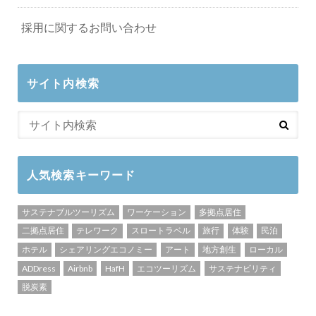
採用に関するお問い合わせ
サイト内検索
人気検索キーワード
サステナブルツーリズム
ワーケーション
多拠点居住
二拠点居住
テレワーク
スロートラベル
旅行
体験
民泊
ホテル
シェアリングエコノミー
アート
地方創生
ローカル
ADDress
Airbnb
HafH
エコツーリズム
サステナビリティ
脱炭素