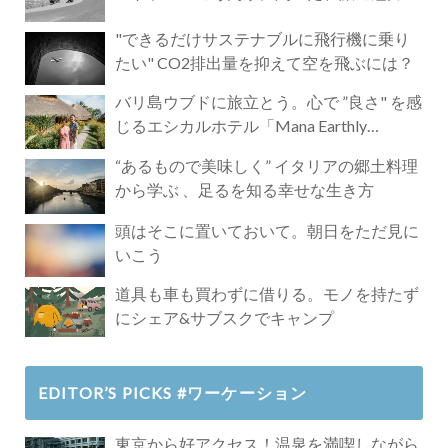
"できるだけサステナブルに飛行機に乗り
たい" CO2排出量を抑えて空を飛ぶには？
バリ島ウブドに旅立とう。心で ”良さ" を感
じるエシカルホテル「Mana Earthly
Paradise」
“あるもので美味しく” イタリアの郷土料理
から学ぶ 、足るを知る幸せな生き方
頭はそこに置いておいて。朝日をただ見に
いこう
道具も車も買わずに借りる。モノを持たず
にシェア&サブスクでキャンプ
EDITOR’S PICKS #ワーケーション
東京から好アクセス！温泉を満喫しながら