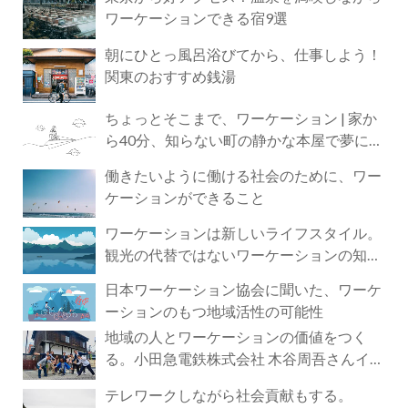
ワーケーションできる宿9選
朝にひとっ風呂浴びてから、仕事しよう！
関東のおすすめ銭湯
ちょっとそこまで、ワーケーション | 家か
ら40分、知らない町の静かな本屋で夢に近
づく4時間の旅
働きたいように働ける社会のために、ワー
ケーションができること
ワーケーションは新しいライフスタイル。
観光の代替ではないワーケーションの知ら
れざる魅力
日本ワーケーション協会に聞いた、ワーケ
ーションのもつ地域活性の可能性
地域の人とワーケーションの価値をつく
る。小田急電鉄株式会社 木谷周吾さんイン
タビュー
テレワークしながら社会貢献もする。