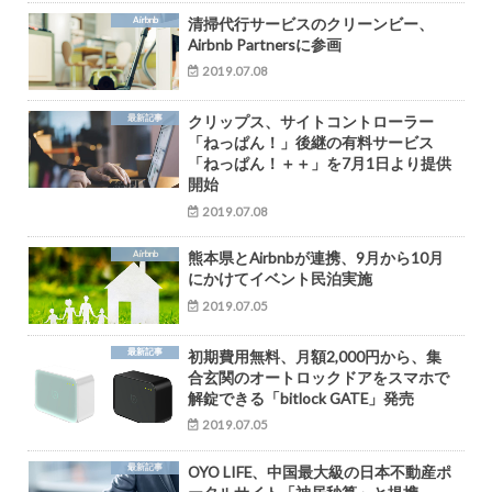
Airbnb
清掃代行サービスのクリーンビー、
Airbnb Partnersに参画
2019.07.08
最新記事
クリップス、サイトコントローラー
「ねっぱん！」後継の有料サービス
「ねっぱん！＋＋」を7月1日より提供
開始
2019.07.08
Airbnb
熊本県とAirbnbが連携、9月から10月
にかけてイベント民泊実施
2019.07.05
最新記事
初期費用無料、月額2,000円から、集
合玄関のオートロックドアをスマホで
解錠できる「bitlock GATE」発売
2019.07.05
最新記事
OYO LIFE、中国最大級の日本不動産ポ