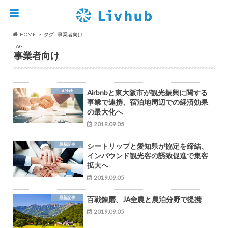
HOME
タグ : 事業者向け
TAG
事業者向け
Airbnb
Airbnbと東大阪市が観光振興に関する
事業で連携、宿泊地周辺での経済効果
の最大化へ
2019.09.05
最新記事
シートリップと愛知県が協定を締結、
インバウンド観光客の誘致促進で集客
拡大へ
2019.09.05
最新記事
百戦錬磨、JA全農と農泊分野で提携
2019.09.05