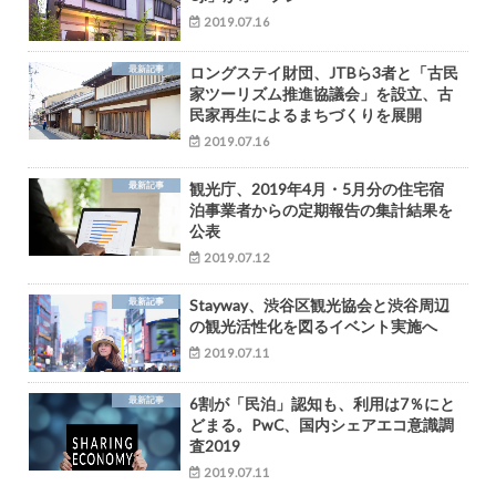
2019.07.16
最新記事
ロングステイ財団、JTBら3者と「古民
家ツーリズム推進協議会」を設立、古
民家再生によるまちづくりを展開
2019.07.16
最新記事
観光庁、2019年4月・5月分の住宅宿
泊事業者からの定期報告の集計結果を
公表
2019.07.12
最新記事
Stayway、渋谷区観光協会と渋谷周辺
の観光活性化を図るイベント実施へ
2019.07.11
最新記事
6割が「民泊」認知も、利用は7％にと
どまる。PwC、国内シェアエコ意識調
査2019
2019.07.11