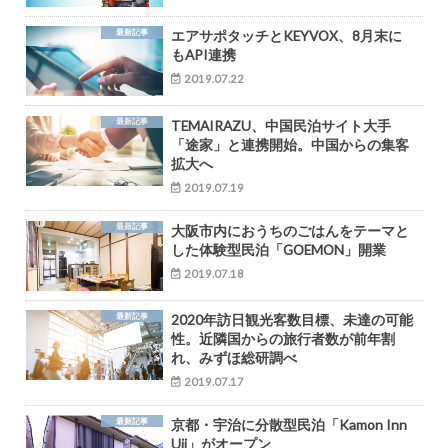
最新記事
エアサポタッチとKEYVOX、8月末に
もAPI連携
2019.07.22
最新記事
TEMAIRAZU、中国民泊サイト大手
「途家」と連携開始。中国からの集客
拡大へ
2019.07.19
最新記事
大阪市内におうちのごはんをテーマと
した体験型民泊「GOEMON」開業
2019.07.18
最新記事
2020年訪日観光客数目標、未達の可能
性。近隣国からの旅行者数が前年割
れ、みずほ総研調べ
2019.07.17
最新記事
京都・宇治に分散型民泊「Kamon Inn
Uji」がオープン