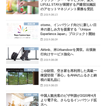
LIFULL STAYが展開する戸建宿泊施設
のアセットマネジメント業務を受託
2019.08.15
最新記事
otomo、インバウンド向けに新しい日
本の楽しみ方を提案する「Unique
Experience Japan」プロジェクト開始
2019.08.09
Airbnb
Airbnb、米Urbandoorを買収。出張旅
行向けサービス強化へ
2019.08.08
最新記事
こゆ財団、空き家を再利用した高級一
棟貸切宿「茶心」をANAのふるさと納
税の返礼品に
2019.08.05
法規制・条例
中国人観光客のビザ申請が2020年4月
より電子化、さらなるインバウンド拡
大へ