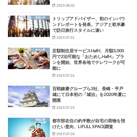
2019.08.02
最新記事
トリップアドバイザー、初のインバウ
ンドレポートを発表。アジアと欧米豪
で訪日旅行スタイルに違い
2019.07.31
最新記事
定額制住居サービスHafH、月額3,000
円で2泊可能な「おためしHafH」プラ
ンを開始、世界各地でテレワークが可
能に
2019.07.26
最新記事
百戦錬磨グループら3社、長崎・平戸
城にて日本初の「城泊」を2020年夏に
開業
2019.07.25
最新記事
都市部在住の約半数が自宅の荷物を預
けたい意向、LIFULL SPACE調査
2019.07.24