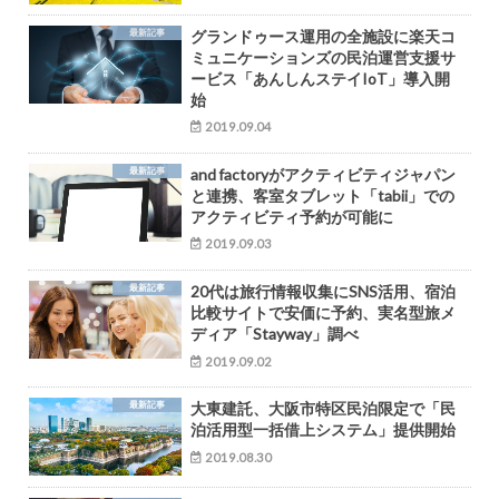
最新記事
グランドゥース運用の全施設に楽天コ
ミュニケーションズの民泊運営支援サ
ービス「あんしんステイIoT」導入開
始
2019.09.04
最新記事
and factoryがアクティビティジャパン
と連携、客室タブレット「tabii」での
アクティビティ予約が可能に
2019.09.03
最新記事
20代は旅行情報収集にSNS活用、宿泊
比較サイトで安価に予約、実名型旅メ
ディア「Stayway」調べ
2019.09.02
最新記事
大東建託、大阪市特区民泊限定で「民
泊活用型一括借上システム」提供開始
2019.08.30