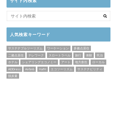
サイト内検索
人気検索キーワード
サステナブルツーリズム
ワーケーション
多拠点居住
二拠点居住
テレワーク
スロートラベル
旅行
体験
民泊
ホテル
シェアリングエコノミー
アート
地方創生
ローカル
ADDress
Airbnb
HafH
エコツーリズム
サステナビリティ
脱炭素