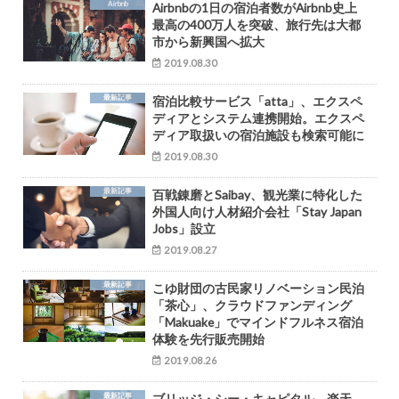
Airbnb
Airbnbの1日の宿泊者数がAirbnb史上
最高の400万人を突破、旅行先は大都
市から新興国へ拡大
2019.08.30
最新記事
宿泊比較サービス「atta」、エクスペ
ディアとシステム連携開始。エクスペ
ディア取扱いの宿泊施設も検索可能に
2019.08.30
最新記事
百戦錬磨とSaibay、観光業に特化した
外国人向け人材紹介会社「Stay Japan
Jobs」設立
2019.08.27
最新記事
こゆ財団の古民家リノベーション民泊
「茶心」、クラウドファンディング
「Makuake」でマインドフルネス宿泊
体験を先行販売開始
2019.08.26
最新記事
ブリッジ・シー・キャピタル、楽天