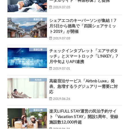
ータルサイト「神居秒算」と提携
2019.07.05
最新記事
シェアエコのキーパーソンが集結！7
月5日から徳島で「四国シェアサミッ
ト2019」が開催
2019.07.03
最新記事
チェックインタブレット「エアサポタ
ッチ」とスマートロック「L!NKEY」7
月中旬よりAPI連携
2019.07.01
Airbnb
高級宿泊サービス「Airbnb Luxe」発
表、急増するラグジュアリー需要に対
応
2019.06.26
最新記事
楽天LIFULL STAY運営の民泊予約サイ
ト「Vacation STAY」開設1周年、登録
施設数12,000件超
2019.06.21