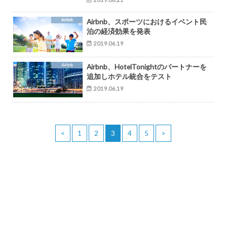
Airbnb
Airbnb、スポーツにおけるイベント民
泊の経済効果を発表
2019.06.19
Airbnb
Airbnb、HotelTonightのパートナーを
追加しホテル統合をテスト
2019.06.19
<
1
2
3
4
5
>