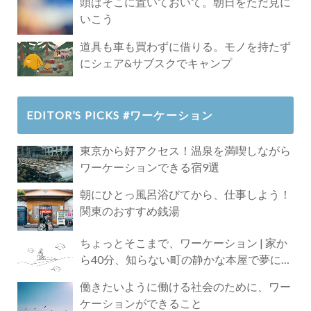
頭はそこに置いておいて。朝日をただ見に
いこう
道具も車も買わずに借りる。モノを持たず
にシェア&サブスクでキャンプ
EDITOR’S PICKS #ワーケーション
東京から好アクセス！温泉を満喫しながら
ワーケーションできる宿9選
朝にひとっ風呂浴びてから、仕事しよう！
関東のおすすめ銭湯
ちょっとそこまで、ワーケーション | 家か
ら40分、知らない町の静かな本屋で夢に近
づく4時間の旅
働きたいように働ける社会のために、ワー
ケーションができること