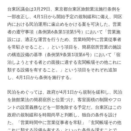
台東区議会は3月29日、東京都台東区旅館業法施行条例を
一部改正し、4月1日から開始予定の規制緩和に備え、同区
内における民泊運用に歯止めをかける案を可決した。営業
者の遵守事項（条例第6条第1項第5号）において「営業施
設には、適正な運営を行うため、営業時間中に営業従事者
を常駐させること。」という項目を、簡易宿所営業の施設
の構造設備の基準（条例第9条第1項第6号）において「宿
泊しようとする者との面接に適する玄関帳場その他これに
類する設備を有すること。」という項目をそれぞれ追加
し、4月1日から条例を施行する。
民泊をめぐっては、政府が4月1日から規制を緩和し、民泊
を旅館業法の簡易宿所と位置づけ、客室面積の制限やフロ
ントの設置義務などを一部免除する予定だ。台東区はこの
政府の規制緩和を時期尚早と判断し、独自の条件を設け
た。「営業時間中に営業従事者を常駐」「玄関帳場その他
これに類する設備を有する」といった条件を課すことで、