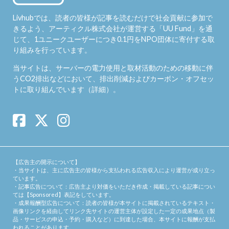
Livhubでは、読者の皆様が記事を読むだけで社会貢献に参加で
きるよう、アーティクル株式会社が運営する「
UU Fund
」を通
じて、1ユニークユーザーにつき0.1円をNPO団体に寄付する取
り組みを行っています。
当サイトは、サーバーの電力使用と取材活動のための移動に伴
うCO2排出などにおいて、排出削減およびカーボン・オフセッ
トに取り組んでいます（
詳細
）。
【広告主の開示について】
・当サイトは、主に広告主の皆様から支払われる広告収入により運営が成り立っ
ています。
・記事広告について：広告主より対価をいただき作成・掲載している記事につい
ては【Sponsored】表記をしています。
・成果報酬型広告について：読者の皆様が本サイトに掲載されているテキスト・
画像リンクを経由してリンク先サイトの運営主体が設定した一定の成果地点（製
品・サービスの申込・予約・購入など）に到達した場合、本サイトに報酬が支払
われることがあります。