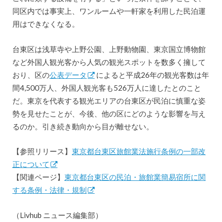
同区内では事実上、ワンルームや一軒家を利用した民泊運
用はできなくなる。
台東区は浅草寺や上野公園、上野動物園、東京国立博物館
など外国人観光客から人気の観光スポットを数多く擁して
おり、区の
公表データ
によると平成26年の観光客数は年
間4,500万人、外国人観光客も526万人に達したとのこと
だ。東京を代表する観光エリアの台東区が民泊に慎重な姿
勢を見せたことが、今後、他の区にどのような影響を与え
るのか。引き続き動向から目が離せない。
【参照リリース】
東京都台東区旅館業法施行条例の一部改
正について
【関連ページ】
東京都台東区の民泊・旅館業簡易宿所に関
する条例・法律・規制
（Livhub ニュース編集部）