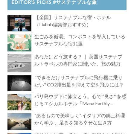
EDITOR’S PICKS #サステナブルな旅
【全国】サステナブルな宿・ホテル
（Livhub編集部おすすめ）
生ごみを循環。コンポストを導入している
サステナブルな宿11選
あなたはどう旅する？ ｜ 英国サステナブ
ルトラベルの専門家に聞いた、旅の魅力
"できるだけサステナブルに飛行機に乗り
たい" CO2排出量を抑えて空を飛ぶには？
バリ島ウブドに旅立とう。心で ”良さ" を感
じるエシカルホテル「Mana Earthly
Paradise」
“あるもので美味しく” イタリアの郷土料理
から学ぶ 、足るを知る幸せな生き方