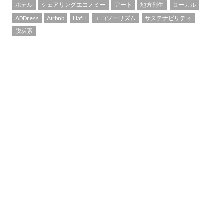
ホテル
シェアリングエコノミー
アート
地方創生
ローカル
ADDress
Airbnb
HafH
エコツーリズム
サステナビリティ
脱炭素