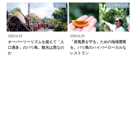
コラム
インタビュー
2025.6.25
2025.6.25
オーバーツーリズムを超えて「人
「原風景を守る」ための地域需要
口過多」のバリ島。観光は悪なの
を。バリ島のハイパーローカルな
か
レストラン