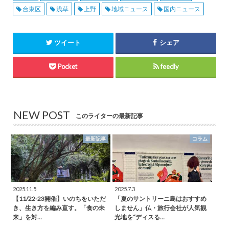
台東区
浅草
上野
地域ニュース
国内ニュース
ツイート
シェア
Pocket
feedly
NEW POST
このライターの最新記事
最新記事
コラム
2025.11.5
2025.7.3
【11/22-23開催】いのちをいただ
「夏のサントリーニ島はおすすめ
き、生き方を編み直す。「食の未
しません」仏・旅行会社が人気観
来」を対…
光地を“ディスる…