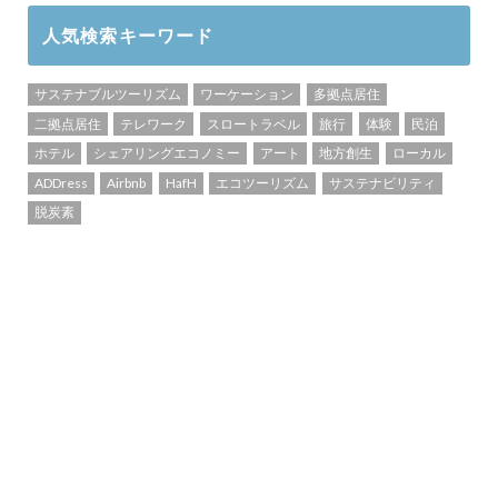
人気検索キーワード
サステナブルツーリズム
ワーケーション
多拠点居住
二拠点居住
テレワーク
スロートラベル
旅行
体験
民泊
ホテル
シェアリングエコノミー
アート
地方創生
ローカル
ADDress
Airbnb
HafH
エコツーリズム
サステナビリティ
脱炭素