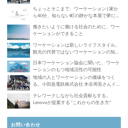
ちょっとそこまで、ワーケーション | 家か
ら40分、知らない町の静かな本屋で夢に近
づく4時間の旅
働きたいように働ける社会のために、ワー
ケーションができること
ワーケーションは新しいライフスタイル。
観光の代替ではないワーケーションの知ら
れざる魅力
日本ワーケーション協会に聞いた、ワーケ
ーションのもつ地域活性の可能性
地域の人とワーケーションの価値をつく
る。小田急電鉄株式会社 木谷周吾さんイン
タビュー
テレワークしながら社会貢献もする。
Lenovoが提案する ”これからの生き方"
お問い合わせ