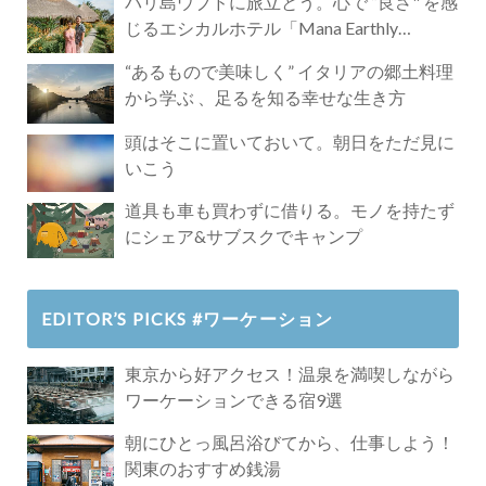
バリ島ウブドに旅立とう。心で ”良さ" を感
じるエシカルホテル「Mana Earthly
Paradise」
“あるもので美味しく” イタリアの郷土料理
から学ぶ 、足るを知る幸せな生き方
頭はそこに置いておいて。朝日をただ見に
いこう
道具も車も買わずに借りる。モノを持たず
にシェア&サブスクでキャンプ
EDITOR’S PICKS #ワーケーション
東京から好アクセス！温泉を満喫しながら
ワーケーションできる宿9選
朝にひとっ風呂浴びてから、仕事しよう！
関東のおすすめ銭湯