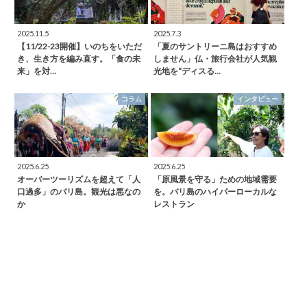
2025.11.5
2025.7.3
【11/22-23開催】いのちをいただ
「夏のサントリーニ島はおすすめ
き、生き方を編み直す。「食の未
しません」仏・旅行会社が人気観
来」を対…
光地を“ディスる…
コラム
インタビュー
2025.6.25
2025.6.25
オーバーツーリズムを超えて「人
「原風景を守る」ための地域需要
口過多」のバリ島。観光は悪なの
を。バリ島のハイパーローカルな
か
レストラン