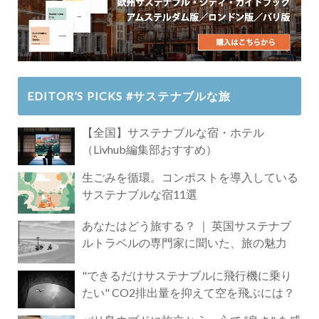
EDITOR’S PICKS #サステナブルな旅
【全国】サステナブルな宿・ホテル
（Livhub編集部おすすめ）
生ごみを循環。コンポストを導入している
サステナブルな宿11選
あなたはどう旅する？ ｜ 英国サステナブ
ルトラベルの専門家に聞いた、旅の魅力
"できるだけサステナブルに飛行機に乗り
たい" CO2排出量を抑えて空を飛ぶには？