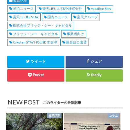
最新記事
民泊ニュース
楽天LIFULL STAY株式会社
Vacation Stay
楽天LIFULL STAY
国内ニュース
楽天グループ
株式会社ブリッジ・シー・キャピタル
ブリッジ・シー・キャピタル
事業者向け
Rakuten STAY HOUSE 木更津
匿名組合出資
ツイート
シェア
Pocket
feedly
NEW POST
このライターの最新記事
最新記事
コラム