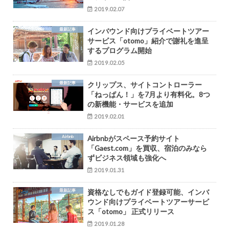
2019.02.07
最新記事
インバウンド向けプライベートツアー
サービス「otomo」紹介で謝礼を進呈
するプログラム開始
2019.02.05
最新記事
クリップス、サイトコントローラー
「ねっぱん！」を7月より有料化。8つ
の新機能・サービスを追加
2019.02.01
Airbnb
Airbnbがスペース予約サイト
「Gaest.com」を買収、宿泊のみなら
ずビジネス領域も強化へ
2019.01.31
最新記事
資格なしでもガイド登録可能、インバ
ウンド向けプライベートツアーサービ
ス「otomo」 正式リリース
2019.01.28