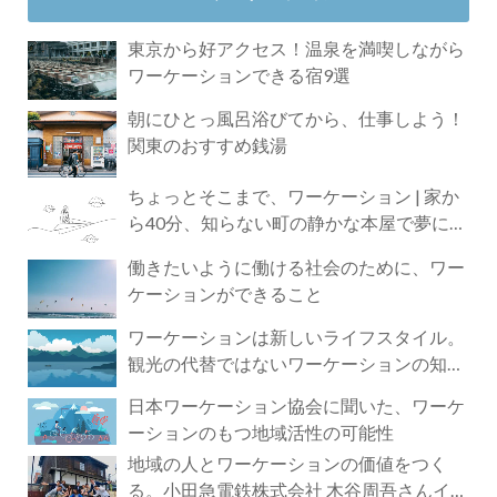
東京から好アクセス！温泉を満喫しながら
ワーケーションできる宿9選
朝にひとっ風呂浴びてから、仕事しよう！
関東のおすすめ銭湯
ちょっとそこまで、ワーケーション | 家か
ら40分、知らない町の静かな本屋で夢に近
づく4時間の旅
働きたいように働ける社会のために、ワー
ケーションができること
ワーケーションは新しいライフスタイル。
観光の代替ではないワーケーションの知ら
れざる魅力
日本ワーケーション協会に聞いた、ワーケ
ーションのもつ地域活性の可能性
地域の人とワーケーションの価値をつく
る。小田急電鉄株式会社 木谷周吾さんイン