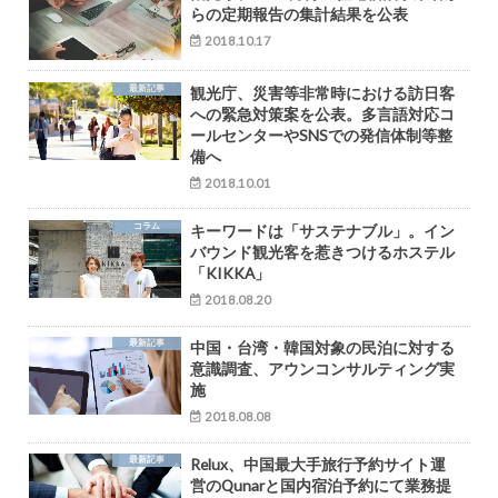
らの定期報告の集計結果を公表
2018.10.17
最新記事
観光庁、災害等非常時における訪日客
への緊急対策案を公表。多言語対応コ
ールセンターやSNSでの発信体制等整
備へ
2018.10.01
コラム
キーワードは「サステナブル」。イン
バウンド観光客を惹きつけるホステル
「KIKKA」
2018.08.20
最新記事
中国・台湾・韓国対象の民泊に対する
意識調査、アウンコンサルティング実
施
2018.08.08
最新記事
Relux、中国最大手旅行予約サイト運
営のQunarと国内宿泊予約にて業務提