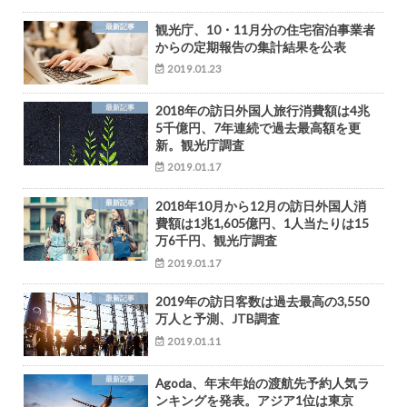
最新記事
観光庁、10・11月分の住宅宿泊事業者
からの定期報告の集計結果を公表
2019.01.23
最新記事
2018年の訪日外国人旅行消費額は4兆
5千億円、7年連続で過去最高額を更
新。観光庁調査
2019.01.17
最新記事
2018年10月から12月の訪日外国人消
費額は1兆1,605億円、1人当たりは15
万6千円、観光庁調査
2019.01.17
最新記事
2019年の訪日客数は過去最高の3,550
万人と予測、JTB調査
2019.01.11
最新記事
Agoda、年末年始の渡航先予約人気ラ
ンキングを発表。アジア1位は東京