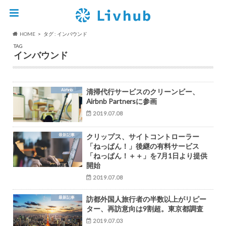
HOME
タグ : インバウンド
TAG
インバウンド
Airbnb
清掃代行サービスのクリーンビー、
Airbnb Partnersに参画
2019.07.08
最新記事
クリップス、サイトコントローラー
「ねっぱん！」後継の有料サービス
「ねっぱん！＋＋」を7月1日より提供
開始
2019.07.08
最新記事
訪都外国人旅行者の半数以上がリピー
ター、再訪意向は9割超。東京都調査
2019.07.03