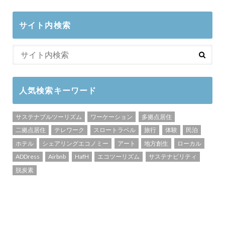
サイト内検索
人気検索キーワード
サステナブルツーリズム
ワーケーション
多拠点居住
二拠点居住
テレワーク
スロートラベル
旅行
体験
民泊
ホテル
シェアリングエコノミー
アート
地方創生
ローカル
ADDress
Airbnb
HafH
エコツーリズム
サステナビリティ
脱炭素