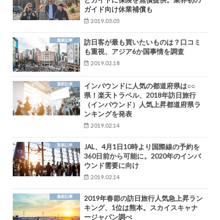
ガイド向け休業補償も
2019.03.05
最新記事
訪日客が最も買いたいものは？口コミ
も重視、アジア6か国事情を調査
2019.02.18
最新記事
インバウンドに人気の都道府県は○○
県！楽天トラベル、2018年訪日旅行
（インバウンド）人気上昇都道府県ラ
ンキングを発表
2019.02.14
最新記事
JAL、4月1日10時より国際線の予約を
360日前から可能に。2020年のインバ
ウンド需要に向け
2019.02.14
最新記事
2019年春節の訪日旅行人気急上昇ラン
キング、1位は熊本。スカイスキャナ
ージャパン調べ