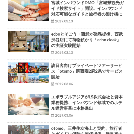
最新記事
宮城インバウンドDMO「宮城県観光ガ
イド検索サイト」開設。インバウンド
対応可能なガイドと旅行者の架け橋に
2019.03.13
最新記事
ecboとそごう・西武が業務提携。西武
渋谷店にて荷物預かり「ecbo cloak」
の実証実験開始
2019.03.13
最新記事
訪日客向けプライベートツアーサービ
ス「otomo」関西圏2府2県でサービス
開始
2019.03.06
最新記事
エボラブルアジアがLS株式会社と資本
業務提携、インバウンド領域でのホテ
ル運営事業に本格進出
2019.03.06
最新記事
otomo、三井住友海上と契約、旅行者
とガイドに保険を無償提供。業界初の