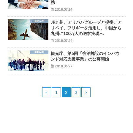
携
2018.07.24
最新記事
JR九州、アリババグループと提携。ア
リペイ、フリギーを活用し、中国から
九州に100万人の送客実現へ
2018.07.24
最新記事
観光庁、第5回「宿泊施設のインバウ
ンド対応支援事業」の公募開始
2018.06.27
<
1
2
3
>