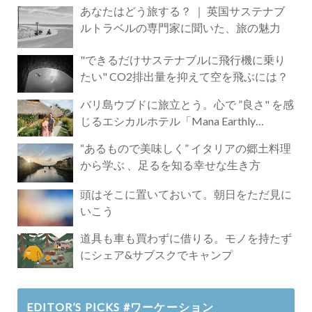
あなたはどう旅する？ ｜ 英国サステナブ
ルトラベルの専門家に聞いた、旅の魅力
"できるだけサステナブルに飛行機に乗り
たい" CO2排出量を抑えて空を飛ぶには？
バリ島ウブドに旅立とう。心で ”良さ" を感
じるエシカルホテル「Mana Earthly
Paradise」
“あるもので美味しく” イタリアの郷土料理
から学ぶ 、足るを知る幸せな生き方
頭はそこに置いておいて。朝日をただ見に
いこう
道具も車も買わずに借りる。モノを持たず
にシェア&サブスクでキャンプ
EDITOR’S PICKS #ワーケーション