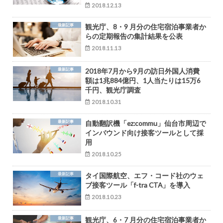
2018.12.13
最新記事
観光庁、8・9 月分の住宅宿泊事業者か
らの定期報告の集計結果を公表
2018.11.13
最新記事
2018年7月から9月の訪日外国人消費
額は1兆884億円、1人当たりは15万6
千円、観光庁調査
2018.10.31
最新記事
自動翻訳機「ez:commu」仙台市周辺で
インバウンド向け接客ツールとして採
用
2018.10.25
最新記事
タイ国際航空、エフ・コード社のウェ
ブ接客ツール「f-tra CTA」を導入
2018.10.23
最新記事
観光庁、6・7 月分の住宅宿泊事業者か