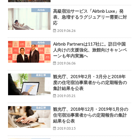
Airbnb
高級宿泊サービス「Airbnb Luxe」発
表、急増するラグジュアリー需要に対
応
2019.06.26
Airbnb
Airbnb Partnersは117社に。訪日中国
人向けの支援強化、旅館向けキャンペ
ーンも年内実施へ
2019.06.06
最新記事
観光庁、2019年2月・3月分と2018年
度の住宅宿泊事業者からの定期報告の
集計結果を公表
2019.05.21
最新記事
観光庁、2018年12月・2019年1月分の
住宅宿泊事業者からの定期報告の集計
結果を公表
2019.03.15