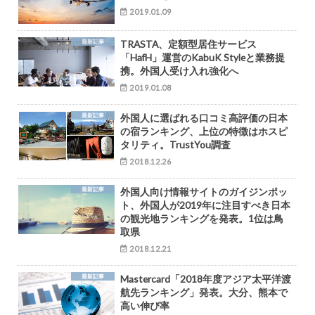
2019.01.09
最新記事
TRASTA、定額型居住サービス
「HafH」運営のKabuK Styleと業務提
携。外国人受け入れ強化へ
2019.01.08
最新記事
外国人に選ばれる口コミ高評価の日本
の宿ランキング、上位の特徴はホスピ
タリティ。TrustYou調査
2018.12.26
最新記事
外国人向け情報サイトのガイジンポッ
ト、外国人が2019年に注目すべき日本
の観光地ランキングを発表。1位は鳥
取県
2018.12.21
最新記事
Mastercard「2018年度アジア太平洋渡
航先ランキング」発表。大分、熊本で
高い伸び率