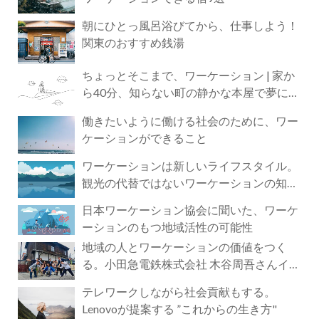
朝にひとっ風呂浴びてから、仕事しよう！
関東のおすすめ銭湯
ちょっとそこまで、ワーケーション | 家か
ら40分、知らない町の静かな本屋で夢に近
づく4時間の旅
働きたいように働ける社会のために、ワー
ケーションができること
ワーケーションは新しいライフスタイル。
観光の代替ではないワーケーションの知ら
れざる魅力
日本ワーケーション協会に聞いた、ワーケ
ーションのもつ地域活性の可能性
地域の人とワーケーションの価値をつく
る。小田急電鉄株式会社 木谷周吾さんイン
タビュー
テレワークしながら社会貢献もする。
Lenovoが提案する ”これからの生き方"