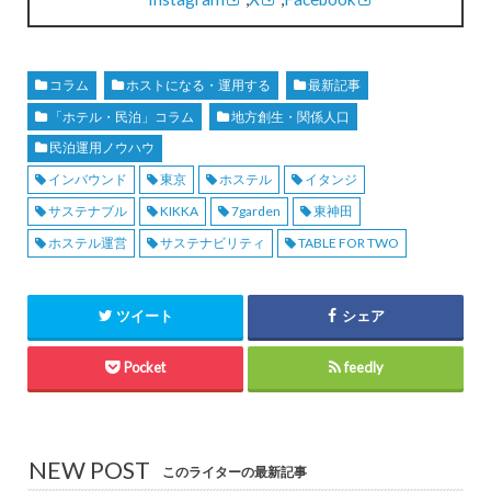
コラム
ホストになる・運用する
最新記事
「ホテル・民泊」コラム
地方創生・関係人口
民泊運用ノウハウ
インバウンド
東京
ホステル
イタンジ
サステナブル
KIKKA
7garden
東神田
ホステル運営
サステナビリティ
TABLE FOR TWO
ツイート
シェア
Pocket
feedly
NEW POST
このライターの最新記事