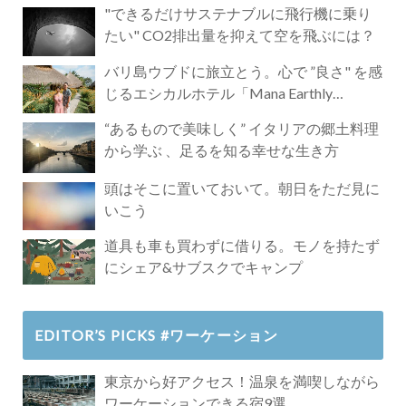
"できるだけサステナブルに飛行機に乗り
たい" CO2排出量を抑えて空を飛ぶには？
バリ島ウブドに旅立とう。心で ”良さ" を感
じるエシカルホテル「Mana Earthly
Paradise」
“あるもので美味しく” イタリアの郷土料理
から学ぶ 、足るを知る幸せな生き方
頭はそこに置いておいて。朝日をただ見に
いこう
道具も車も買わずに借りる。モノを持たず
にシェア&サブスクでキャンプ
EDITOR’S PICKS #ワーケーション
東京から好アクセス！温泉を満喫しながら
ワーケーションできる宿9選