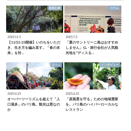
最新記事
コラム
2025.11.5
2025.7.3
【11/22-23開催】いのちをいただ
「夏のサントリーニ島はおすすめ
き、生き方を編み直す。「食の未
しません」仏・旅行会社が人気観
来」を対…
光地を“ディスる…
コラム
インタビュー
2025.6.25
2025.6.25
オーバーツーリズムを超えて「人
「原風景を守る」ための地域需要
口過多」のバリ島。観光は悪なの
を。バリ島のハイパーローカルな
か
レストラン