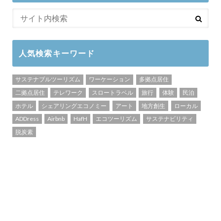
人気検索キーワード
サステナブルツーリズム
ワーケーション
多拠点居住
二拠点居住
テレワーク
スロートラベル
旅行
体験
民泊
ホテル
シェアリングエコノミー
アート
地方創生
ローカル
ADDress
Airbnb
HafH
エコツーリズム
サステナビリティ
脱炭素