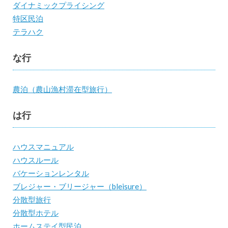
ダイナミックプライシング
特区民泊
テラハク
な行
農泊（農山漁村滞在型旅行）
は行
ハウスマニュアル
ハウスルール
バケーションレンタル
ブレジャー・ブリージャー（bleisure）
分散型旅行
分散型ホテル
ホームステイ型民泊