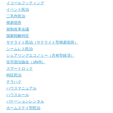
イコールフッティング
イベント民泊
二毛作民泊
簡易宿所
規制改革会議
国家戦略特区
サテライト民泊（サテライト型簡易宿所）
シームレス民泊
シェアリングエコノミー（共有型経済）
住宅宿泊協会（JAVR）
スマートロック
特区民泊
テラハク
ハウスマニュアル
ハウスルール
バケーションレンタル
ホームステイ型民泊