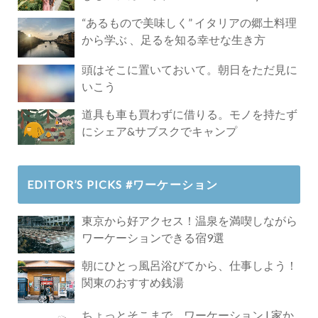
Paradise」
“あるもので美味しく” イタリアの郷土料理
から学ぶ 、足るを知る幸せな生き方
頭はそこに置いておいて。朝日をただ見に
いこう
道具も車も買わずに借りる。モノを持たず
にシェア&サブスクでキャンプ
EDITOR’S PICKS #ワーケーション
東京から好アクセス！温泉を満喫しながら
ワーケーションできる宿9選
朝にひとっ風呂浴びてから、仕事しよう！
関東のおすすめ銭湯
ちょっとそこまで、ワーケーション | 家か