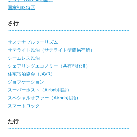
国家戦略特区
さ行
サステナブルツーリズム
サテライト民泊（サテライト型簡易宿所）
シームレス民泊
シェアリングエコノミー（共有型経済）
住宅宿泊協会（JAVR）
ジョブケーション
スーパーホスト（Airbnb用語）
スペシャルオファー（Airbnb用語）
スマートロック
た行