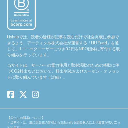
Livhubでは、読者の皆様が記事を読むだけで社会貢献に参加で
きるよう、アーティクル株式会社が運営する「
UU Fund
」を通
じて、1ユニークユーザーにつき0.1円をNPO団体に寄付する取
り組みを行っています。
当サイトは、サーバーの電力使用と取材活動のための移動に伴
うCO2排出などにおいて、排出削減およびカーボン・オフセッ
トに取り組んでいます（
詳細
）。
【広告主の開示について】
・当サイトは、主に広告主の皆様から支払われる広告収入により運営が成り立っ
ています。