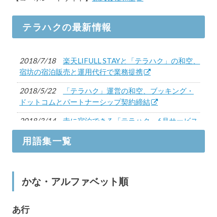
テラハクの最新情報
2018/7/18
楽天LIFULL STAYと「テラハク」の和空、
宿坊の宿泊販売と運用代行で業務提携
2018/5/22
「テラハク」運営の和空、ブッキング・
ドットコムとパートナーシップ契約締結
2018/3/14
寺に宿泊できる「テラハク」6月サービス
開始に向け、Airbnbと業務提携
用語集一覧
かな・アルファベット順
あ行