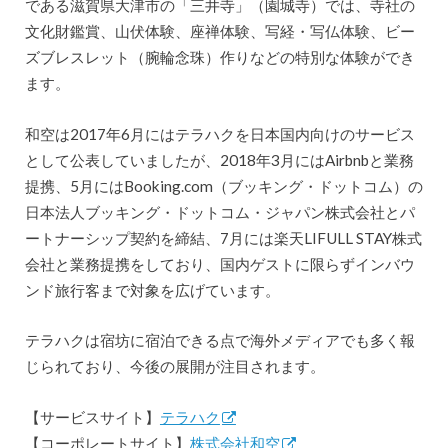
である滋賀県大津市の「三井寺」（園城寺）では、寺社の
文化財鑑賞、山伏体験、座禅体験、写経・写仏体験、ビー
ズブレスレット（腕輪念珠）作りなどの特別な体験ができ
ます。
和空は2017年6月にはテラハクを日本国内向けのサービス
として公表していましたが、2018年3月にはAirbnbと業務
提携、5月にはBooking.com（ブッキング・ドットコム）の
日本法人ブッキング・ドットコム・ジャパン株式会社とパ
ートナーシップ契約を締結、7月には楽天LIFULL STAY株式
会社と業務提携をしており、国内ゲストに限らずインバウ
ンド旅行客まで対象を広げています。
テラハクは宿坊に宿泊できる点で海外メディアでも多く報
じられており、今後の展開が注目されます。
【サービスサイト】
テラハク
【コーポレートサイト】
株式会社和空