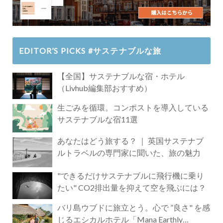
EDITOR’S PICKS #サステナブルな旅
【全国】サステナブルな宿・ホテル
（Livhub編集部おすすめ）
生ごみを循環。コンポストを導入している
サステナブルな宿11選
あなたはどう旅する？ ｜ 英国サステナブ
ルトラベルの専門家に聞いた、旅の魅力
"できるだけサステナブルに飛行機に乗り
たい" CO2排出量を抑えて空を飛ぶには？
バリ島ウブドに旅立とう。心で ”良さ" を感
じるエシカルホテル「Mana Earthly