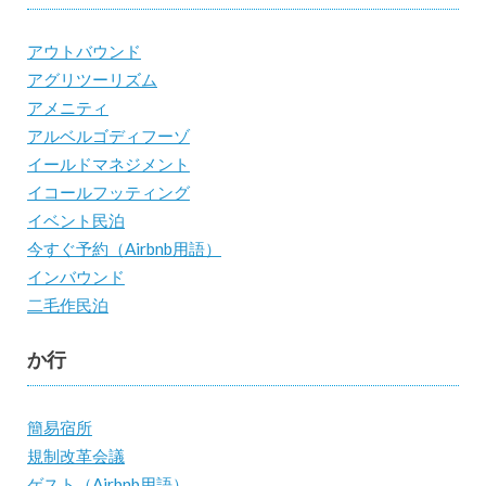
アウトバウンド
アグリツーリズム
アメニティ
アルベルゴディフーゾ
イールドマネジメント
イコールフッティング
イベント民泊
今すぐ予約（Airbnb用語）
インバウンド
二毛作民泊
か行
簡易宿所
規制改革会議
ゲスト（Airbnb用語）