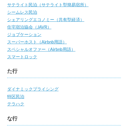
サテライト民泊（サテライト型簡易宿所）
シームレス民泊
シェアリングエコノミー（共有型経済）
住宅宿泊協会（JAVR）
ジョブケーション
スーパーホスト（Airbnb用語）
スペシャルオファー（Airbnb用語）
スマートロック
た行
ダイナミックプライシング
特区民泊
テラハク
な行