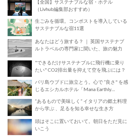
【全国】サステナブルな宿・ホテル
（Livhub編集部おすすめ）
生ごみを循環。コンポストを導入している
サステナブルな宿11選
あなたはどう旅する？ ｜ 英国サステナブ
ルトラベルの専門家に聞いた、旅の魅力
"できるだけサステナブルに飛行機に乗り
たい" CO2排出量を抑えて空を飛ぶには？
バリ島ウブドに旅立とう。心で ”良さ" を感
じるエシカルホテル「Mana Earthly
Paradise」
“あるもので美味しく” イタリアの郷土料理
から学ぶ 、足るを知る幸せな生き方
頭はそこに置いておいて。朝日をただ見に
いこう