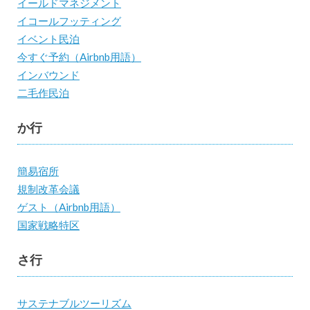
イールドマネジメント
イコールフッティング
イベント民泊
今すぐ予約（Airbnb用語）
インバウンド
二毛作民泊
か行
簡易宿所
規制改革会議
ゲスト（Airbnb用語）
国家戦略特区
さ行
サステナブルツーリズム