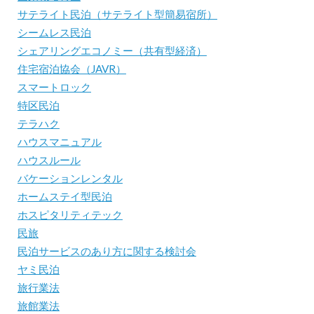
サテライト民泊（サテライト型簡易宿所）
シームレス民泊
シェアリングエコノミー（共有型経済）
住宅宿泊協会（JAVR）
スマートロック
特区民泊
テラハク
ハウスマニュアル
ハウスルール
バケーションレンタル
ホームステイ型民泊
ホスピタリティテック
民旅
民泊サービスのあり方に関する検討会
ヤミ民泊
旅行業法
旅館業法