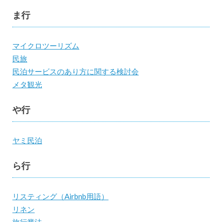
ま行
マイクロツーリズム
民旅
民泊サービスのあり方に関する検討会
メタ観光
や行
ヤミ民泊
ら行
リスティング（Airbnb用語）
リネン