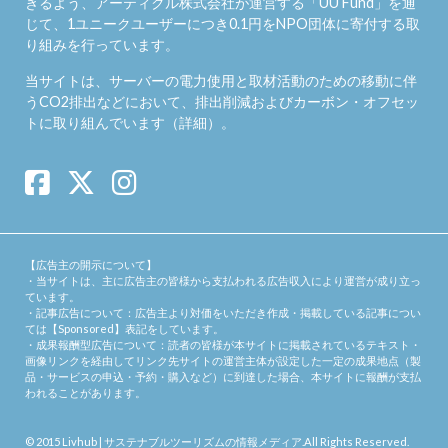
きるよう、アーティクル株式会社が運営する「
UU Fund
」を通
じて、1ユニークユーザーにつき0.1円をNPO団体に寄付する取
り組みを行っています。
当サイトは、サーバーの電力使用と取材活動のための移動に伴
うCO2排出などにおいて、排出削減およびカーボン・オフセッ
トに取り組んでいます（
詳細
）。
【広告主の開示について】
・当サイトは、主に広告主の皆様から支払われる広告収入により運営が成り立っ
ています。
・記事広告について：広告主より対価をいただき作成・掲載している記事につい
ては【Sponsored】表記をしています。
・成果報酬型広告について：読者の皆様が本サイトに掲載されているテキスト・
画像リンクを経由してリンク先サイトの運営主体が設定した一定の成果地点（製
品・サービスの申込・予約・購入など）に到達した場合、本サイトに報酬が支払
われることがあります。
© 2015
Livhub | サステナブルツーリズムの情報メディア
.All Rights Reserved.