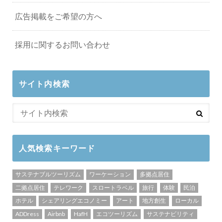
広告掲載をご希望の方へ
採用に関するお問い合わせ
サイト内検索
人気検索キーワード
サステナブルツーリズム
ワーケーション
多拠点居住
二拠点居住
テレワーク
スロートラベル
旅行
体験
民泊
ホテル
シェアリングエコノミー
アート
地方創生
ローカル
ADDress
Airbnb
HafH
エコツーリズム
サステナビリティ