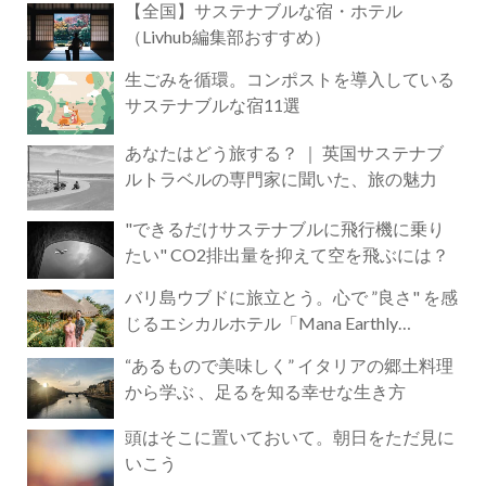
【全国】サステナブルな宿・ホテル
（Livhub編集部おすすめ）
生ごみを循環。コンポストを導入している
サステナブルな宿11選
あなたはどう旅する？ ｜ 英国サステナブ
ルトラベルの専門家に聞いた、旅の魅力
"できるだけサステナブルに飛行機に乗り
たい" CO2排出量を抑えて空を飛ぶには？
バリ島ウブドに旅立とう。心で ”良さ" を感
じるエシカルホテル「Mana Earthly
Paradise」
“あるもので美味しく” イタリアの郷土料理
から学ぶ 、足るを知る幸せな生き方
頭はそこに置いておいて。朝日をただ見に
いこう