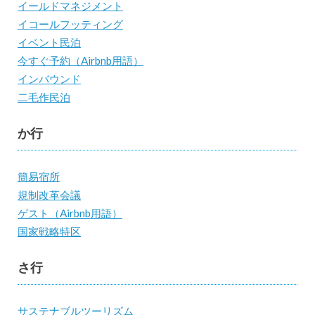
イールドマネジメント
イコールフッティング
イベント民泊
今すぐ予約（Airbnb用語）
インバウンド
二毛作民泊
か行
簡易宿所
規制改革会議
ゲスト（Airbnb用語）
国家戦略特区
さ行
サステナブルツーリズム