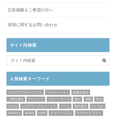
広告掲載をご希望の方へ
採用に関するお問い合わせ
サイト内検索
人気検索キーワード
サステナブルツーリズム
ワーケーション
多拠点居住
二拠点居住
テレワーク
スロートラベル
旅行
体験
民泊
ホテル
シェアリングエコノミー
アート
地方創生
ローカル
ADDress
Airbnb
HafH
エコツーリズム
サステナビリティ