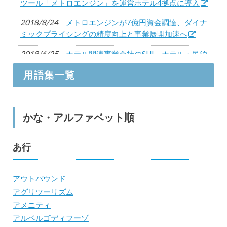
ツール「メトロエンジン」を運営ホテル4拠点に導入
2018/8/24
メトロエンジンが7億円資金調達、ダイナ
ミックプライシングの精度向上と事業展開加速へ
2018/6/25
ホテル関連事業会社のSHI、ホテル・民泊
向け収益最適化サービス「BEST PRICE」提供開始
用語集一覧
かな・アルファベット順
あ行
アウトバウンド
アグリツーリズム
アメニティ
アルベルゴディフーゾ