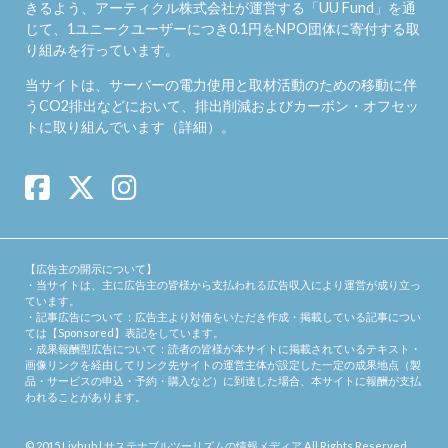
きるよう、アーティクル株式会社が運営する「
UU Fund
」を通
じて、1ユニークユーザーにつき0.1円をNPO団体に寄付する取
り組みを行っています。
当サイトは、サーバーの電力使用と取材活動のための移動に伴
うCO2排出などにおいて、排出削減およびカーボン・オフセッ
トに取り組んでいます（
詳細
）。
【広告主の開示について】
・当サイトは、主に広告主の皆様から支払われる広告収入により運営が成り立っ
ています。
・記事広告について：広告主より対価をいただき作成・掲載している記事につい
ては【Sponsored】表記をしています。
・成果報酬型広告について：読者の皆様が本サイトに掲載されているテキスト・
画像リンクを経由してリンク先サイトの運営主体が設定した一定の成果地点（製
品・サービスの申込・予約・購入など）に到達した場合、本サイトに報酬が支払
われることがあります。
© 2015
Livhub | サステナブルツーリズムの情報メディア
.All Rights Reserved.