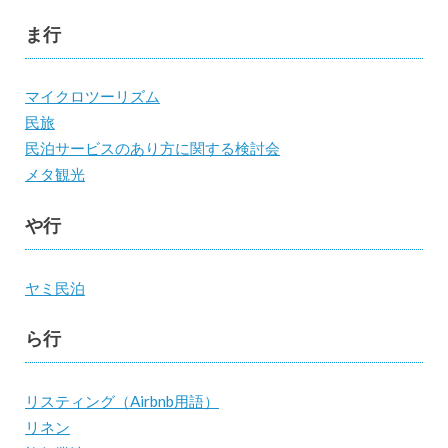
ま行
マイクロツーリズム
民旅
民泊サービスのあり方に関する検討会
メタ観光
や行
ヤミ民泊
ら行
リスティング（Airbnb用語）
リネン