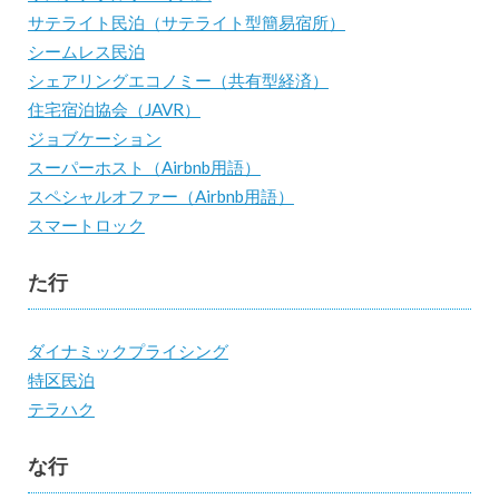
サテライト民泊（サテライト型簡易宿所）
シームレス民泊
シェアリングエコノミー（共有型経済）
住宅宿泊協会（JAVR）
ジョブケーション
スーパーホスト（Airbnb用語）
スペシャルオファー（Airbnb用語）
スマートロック
た行
ダイナミックプライシング
特区民泊
テラハク
な行