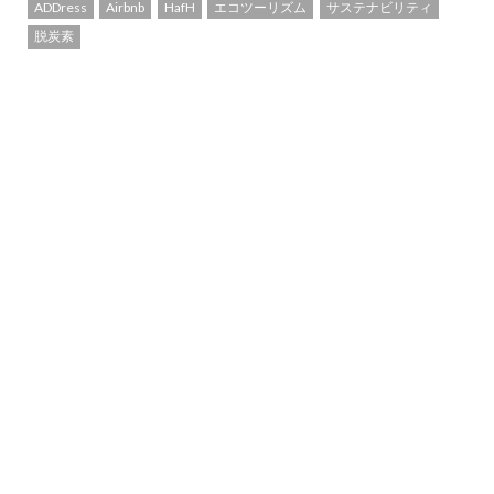
ADDress
Airbnb
HafH
エコツーリズム
サステナビリティ
脱炭素