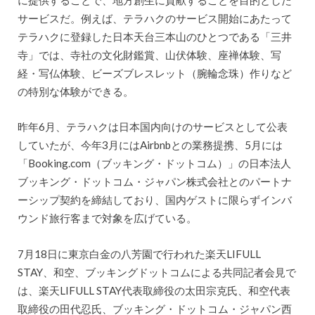
サービスだ。例えば、テラハクのサービス開始にあたって
テラハクに登録した日本天台三本山のひとつである「三井
寺」では、寺社の文化財鑑賞、山伏体験、座禅体験、写
経・写仏体験、ビーズブレスレット（腕輪念珠）作りなど
の特別な体験ができる。
昨年6月、テラハクは日本国内向けのサービスとして公表
していたが、今年3月にはAirbnbとの業務提携、5月には
「Booking.com（ブッキング・ドットコム）」の日本法人
ブッキング・ドットコム・ジャパン株式会社とのパートナ
ーシップ契約を締結しており、国内ゲストに限らずインバ
ウンド旅行客まで対象を広げている。
7月18日に東京白金の八芳園で行われた楽天LIFULL
STAY、和空、ブッキングドットコムによる共同記者会見で
は、楽天LIFULL STAY代表取締役の太田宗克氏、和空代表
取締役の田代忍氏、ブッキング・ドットコム・ジャパン西