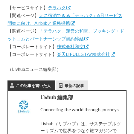
【サービスサイト】
テラハク
【関連ページ】
寺に宿泊できる「テラハク」6月サービス
開始に向け、Airbnbと業務提携
【関連ページ】
「テラハク」運営の和空、ブッキング・ド
ットコムとパートナーシップ契約締結
【コーポレートサイト】
株式会社和空
【コーポレートサイト】
楽天LIFULL STAY株式会社
（Livhubニュース編集部）
この記事を書いた人
最新の記事
Livhub 編集部
Connecting the world through journeys.
Livhub（リブハブ）は、サステナブルツ
ーリズムで世界をつなぐ旅マガジンで