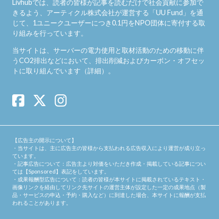
Livhubでは、読者の皆様が記事を読むだけで社会貢献に参加で
きるよう、アーティクル株式会社が運営する「
UU Fund
」を通
じて、1ユニークユーザーにつき0.1円をNPO団体に寄付する取
り組みを行っています。
当サイトは、サーバーの電力使用と取材活動のための移動に伴
うCO2排出などにおいて、排出削減およびカーボン・オフセッ
トに取り組んでいます（
詳細
）。
【広告主の開示について】
・当サイトは、主に広告主の皆様から支払われる広告収入により運営が成り立っ
ています。
・記事広告について：広告主より対価をいただき作成・掲載している記事につい
ては【Sponsored】表記をしています。
・成果報酬型広告について：読者の皆様が本サイトに掲載されているテキスト・
画像リンクを経由してリンク先サイトの運営主体が設定した一定の成果地点（製
品・サービスの申込・予約・購入など）に到達した場合、本サイトに報酬が支払
われることがあります。