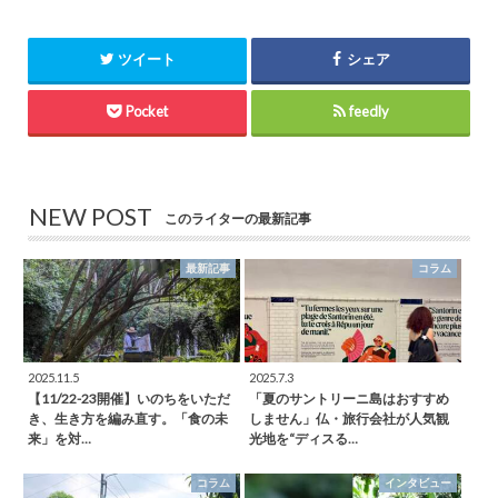
ツイート
シェア
Pocket
feedly
NEW POST
このライターの最新記事
最新記事
コラム
2025.11.5
2025.7.3
【11/22-23開催】いのちをいただ
「夏のサントリーニ島はおすすめ
き、生き方を編み直す。「食の未
しません」仏・旅行会社が人気観
来」を対…
光地を“ディスる…
コラム
インタビュー