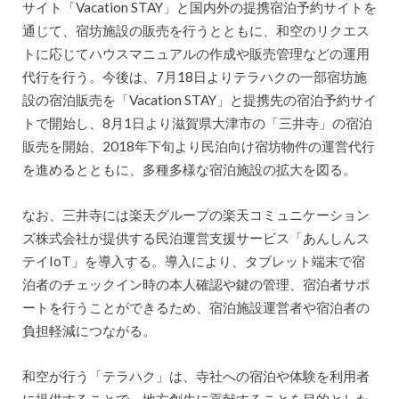
サイト「Vacation STAY」と国内外の提携宿泊予約サイトを
通じて、宿坊施設の販売を行うとともに、和空のリクエス
トに応じてハウスマニュアルの作成や販売管理などの運用
代行を行う。今後は、7月18日よりテラハクの一部宿坊施
設の宿泊販売を「Vacation STAY」と提携先の宿泊予約サイ
トで開始し、8月1日より滋賀県大津市の「三井寺」の宿泊
販売を開始、2018年下旬より民泊向け宿坊物件の運営代行
を進めるとともに、多種多様な宿泊施設の拡大を図る。
なお、三井寺には楽天グループの楽天コミュニケーション
ズ株式会社が提供する民泊運営支援サービス「あんしんス
テイIoT」を導入する。導入により、タブレット端末で宿
泊者のチェックイン時の本人確認や鍵の管理、宿泊者サポ
ートを行うことができるため、宿泊施設運営者や宿泊者の
負担軽減につながる。
和空が行う「テラハク」は、寺社への宿泊や体験を利用者
に提供することで、地方創生に貢献することを目的とした