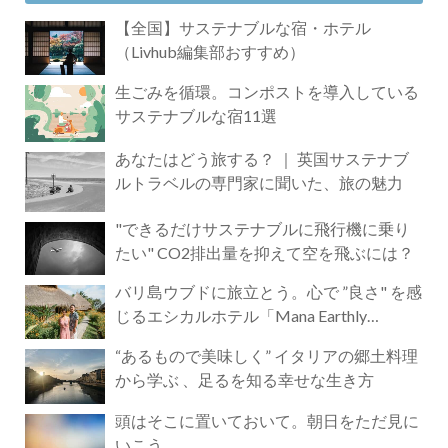
【全国】サステナブルな宿・ホテル
（Livhub編集部おすすめ）
生ごみを循環。コンポストを導入している
サステナブルな宿11選
あなたはどう旅する？ ｜ 英国サステナブ
ルトラベルの専門家に聞いた、旅の魅力
"できるだけサステナブルに飛行機に乗り
たい" CO2排出量を抑えて空を飛ぶには？
バリ島ウブドに旅立とう。心で ”良さ" を感
じるエシカルホテル「Mana Earthly
Paradise」
“あるもので美味しく” イタリアの郷土料理
から学ぶ 、足るを知る幸せな生き方
頭はそこに置いておいて。朝日をただ見に
いこう